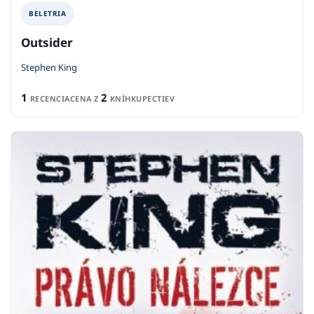
BELETRIA
Outsider
Stephen King
1
2
RECENCIA
CENA Z
KNÍHKUPECTIEV