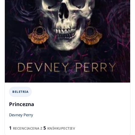
BELETRIA
Princezna
Devney Perry
1
5
RECENCIA
CENA Z
KNÍHKUPECTIEV