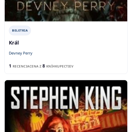
BELETRIA
Král
Devney Perry
1
8
RECENCIA
CENA Z
KNÍHKUPECTIEV