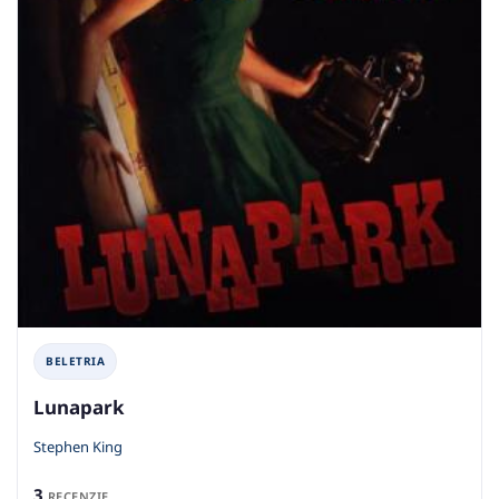
BELETRIA
Lunapark
Stephen King
3
RECENZIE