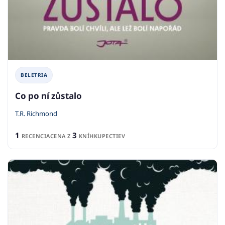
BELETRIA
Co po ní zůstalo
T.R. Richmond
1
3
RECENCIA
CENA Z
KNÍHKUPECTIEV