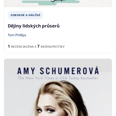
ODBORNÉ A NÁUČNÉ
Dějiny lidských průserů
Tom Phillips
1
7
RECENCIA
CENA Z
KNÍHKUPECTIEV