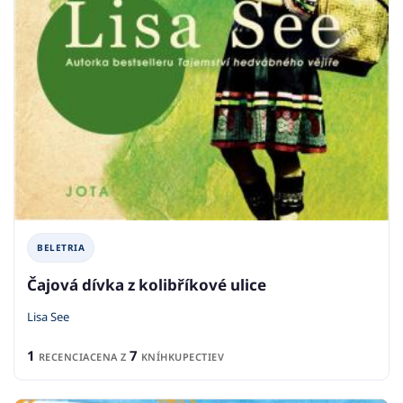
BELETRIA
Čajová dívka z kolibříkové ulice
Lisa See
1
7
RECENCIA
CENA Z
KNÍHKUPECTIEV