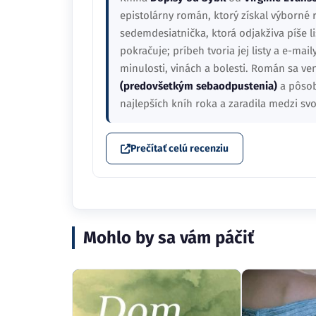
epistolárny román, ktorý získal výborné 
sedemdesiatnička, ktorá odjakživa píše 
pokračuje; príbeh tvoria jej listy a e-ma
minulosti, vinách a bolesti. Román sa 
(predovšetkým sebaodpustenia)
a pôsob
najlepších kníh roka a zaradila medzi sv
Prečítať celú recenziu
Mohlo by sa vám páčiť