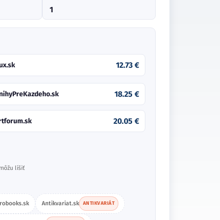
1
12.73 €
ux.sk
18.25 €
nihyPreKazdeho.sk
20.05 €
rtforum.sk
môžu líšiť
robooks.sk
Antikvariat.sk
ANTIKVARIÁT