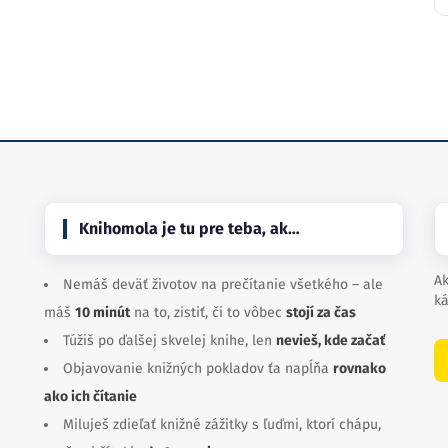
Knihomola je tu pre teba, ak…
Ak
Nemáš deväť životov na prečítanie všetkého – ale
ká
máš
10 minút
na to, zistiť, či to vôbec
stojí za čas
Túžiš po ďalšej skvelej knihe, len
nevieš, kde začať
Objavovanie knižných pokladov ťa napĺňa
rovnako
ako ich čítanie
Miluješ zdieľať knižné zážitky s ľuďmi, ktorí chápu,