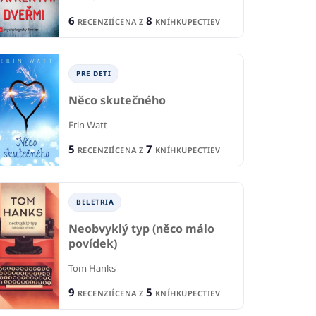
6
8
RECENZIÍ
CENA Z
KNÍHKUPECTIEV
PRE DETI
Něco skutečného
Erin Watt
5
7
RECENZIÍ
CENA Z
KNÍHKUPECTIEV
BELETRIA
Neobvyklý typ (něco málo
povídek)
B
IA
BELETRIA
Tom Hanks
St
orné krídla
Rytierov sľub
9
5
RECENZIÍ
CENA Z
KNÍHKUPECTIEV
Dad
Läckberg
Jana Pronská