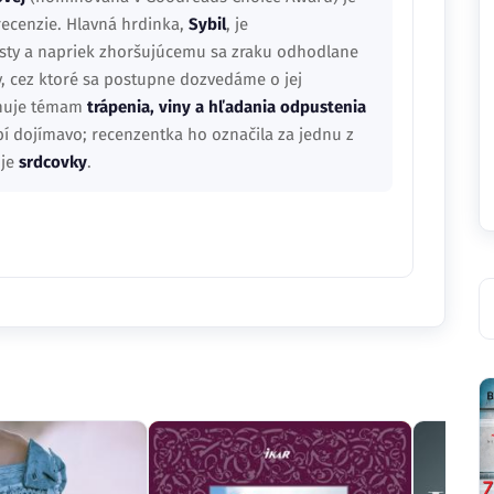
recenzie. Hlavná hrdinka,
Sybil
, je
listy a napriek zhoršujúcemu sa zraku odhodlane
ily, cez ktoré sa postupne dozvedáme o jej
venuje témam
trápenia, viny a hľadania odpustenia
í dojímavo; recenzentka ho označila za jednu z
oje
srdcovky
.