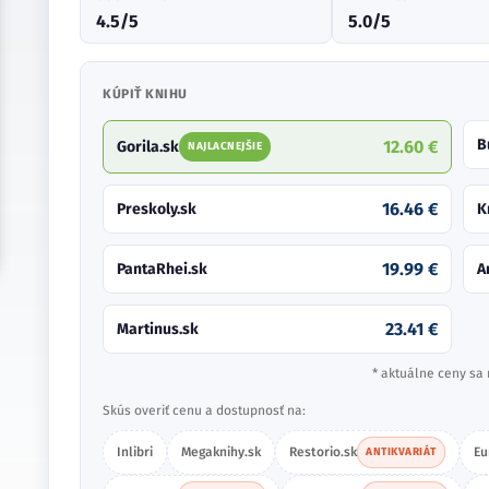
4.5/5
5.0/5
KÚPIŤ KNIHU
B
12.60 €
Gorila.sk
NAJLACNEJŠIE
16.46 €
Preskoly.sk
K
19.99 €
PantaRhei.sk
A
23.41 €
Martinus.sk
* aktuálne ceny sa 
Skús overiť cenu a dostupnosť na:
Inlibri
Megaknihy.sk
Restorio.sk
Eu
ANTIKVARIÁT