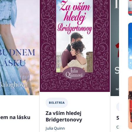
BELETRIA
BELETR
Za vším hledej
em na lásku
Strieb
Bridgertonovy
Camilla 
Julia Quinn