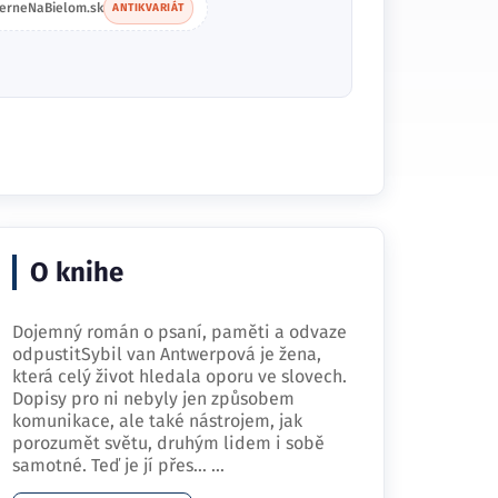
ierneNaBielom.sk
ANTIKVARIÁT
O knihe
Dojemný román o psaní, paměti a odvaze
odpustitSybil van Antwerpová je žena,
která celý život hledala oporu ve slovech.
Dopisy pro ni nebyly jen způsobem
komunikace, ale také nástrojem, jak
porozumět světu, druhým lidem i sobě
samotné. Teď je jí přes…
...