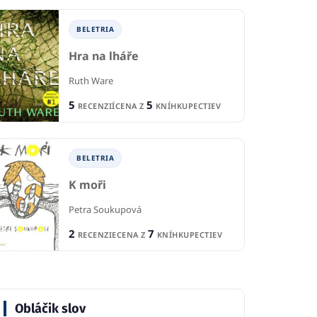
1
1
R
CIA
RECENCIA
BELETRIA
10
6
CE
KNÍHKUPECTIEV
CENA Z
KNÍHKUPECTIEV
Hra na lháře
Ruth Ware
5
5
RECENZIÍ
CENA Z
KNÍHKUPECTIEV
BELETRIA
K moři
Petra Soukupová
2
7
RECENZIE
CENA Z
KNÍHKUPECTIEV
Obláčik slov