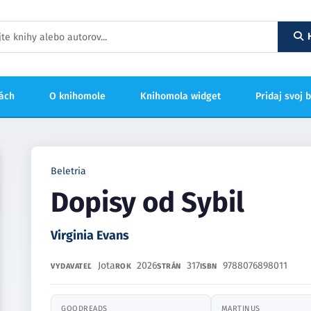
hách
O knihomole
Knihomola widget
Pridaj svoj 
Beletria
Dopisy od Sybil
Virginia Evans
Jota
2026
317
9788076898011
VYDAVATEĽ
ROK
STRÁN
ISBN
GOODREADS
MARTINUS