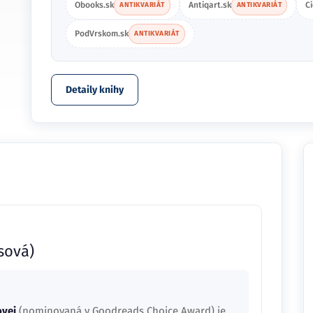
Obooks.sk
Antiqart.sk
C
ANTIKVARIÁT
ANTIKVARIÁT
PodVrskom.sk
ANTIKVARIÁT
Detaily knihy
sová)
ovej
(nominovaná v Goodreads Choice Award) je