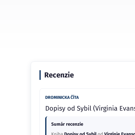
Recenzie
DROMINICKA ČÍTA
Dopisy od Sybil (Virginia Evan
Sumár recenzie
Kniha
Dopisy od Sybil
od
Virginie Evans