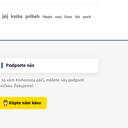
jej
kniha
príbeh
*dopis
svoj
život
list
pocit
Podporte nás
 sa vám Knihomola páči, môžete nás podporiť
vičkou. Ďakujeme!
Kúpte nám kávu