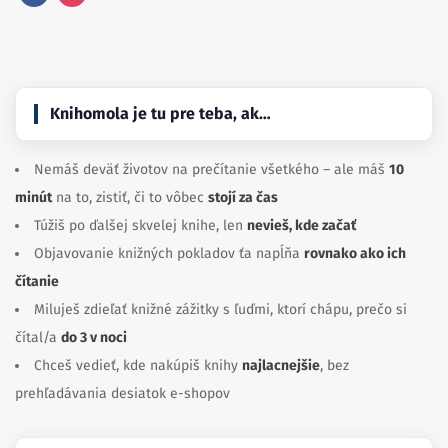
Facebook
Instagram
Knihomola je tu pre teba, ak…
Nemáš deväť životov na prečítanie všetkého – ale máš
10
minút
na to, zistiť, či to vôbec
stojí za čas
Túžiš po ďalšej skvelej knihe, len
nevieš, kde začať
Objavovanie knižných pokladov ťa napĺňa
rovnako ako ich
čítanie
Miluješ zdieľať knižné zážitky s ľuďmi, ktorí chápu, prečo si
čítal/a
do 3 v noci
Chceš vedieť, kde nakúpiš knihy
najlacnejšie
, bez
prehľadávania desiatok e-shopov