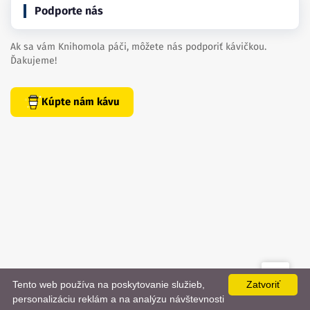
Podporte nás
Ak sa vám Knihomola páči, môžete nás podporiť kávičkou.
Ďakujeme!
Kúpte nám kávu
Tento web používa na poskytovanie služieb,
Zatvoriť
created by
danielhrenak.sk
personalizáciu reklám a na analýzu návštevnosti
Späť
📨