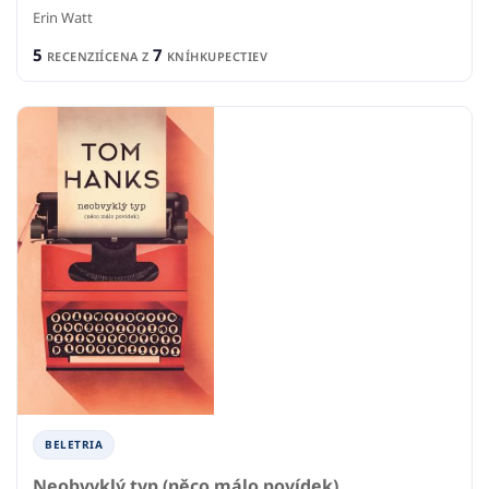
Erin Watt
5
7
RECENZIÍ
CENA Z
KNÍHKUPECTIEV
BELETRIA
Neobvyklý typ (něco málo povídek)