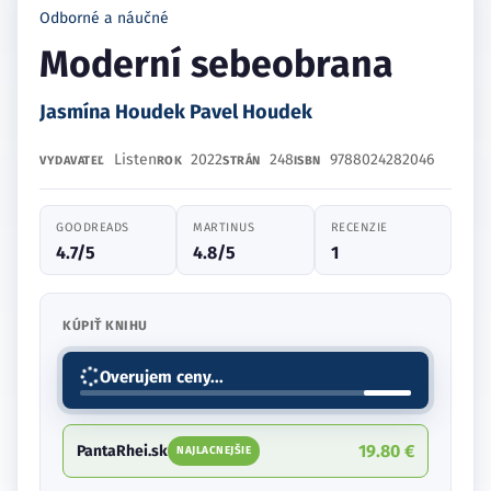
Odborné a náučné
Moderní sebeobrana
Jasmína Houdek Pavel Houdek
Listen
2022
248
9788024282046
VYDAVATEĽ
ROK
STRÁN
ISBN
GOODREADS
MARTINUS
RECENZIE
4.7/5
4.8/5
1
KÚPIŤ KNIHU
Overujem ceny...
19.80 €
PantaRhei.sk
NAJLACNEJŠIE