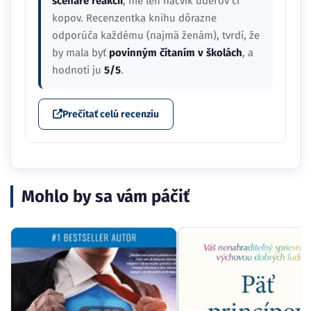
scenáre reakcií
, nie len nácvik úderov či
kopov. Recenzentka knihu dôrazne
odporúča každému (najmä ženám), tvrdí, že
by mala byť
povinným čítaním v školách
, a
hodnotí ju
5/5
.
Prečítať celú recenziu
Mohlo by sa vám páčiť