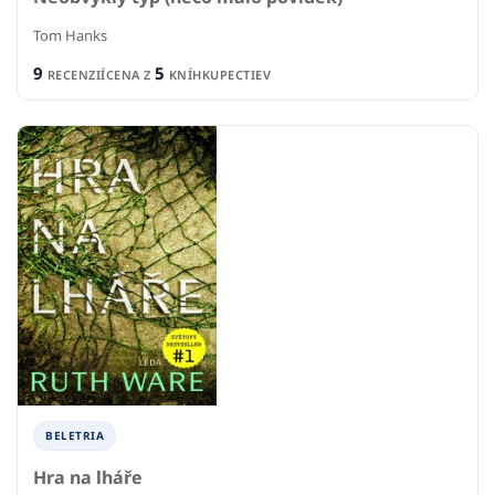
Tom Hanks
9
5
RECENZIÍ
CENA Z
KNÍHKUPECTIEV
BELETRIA
Hra na lháře