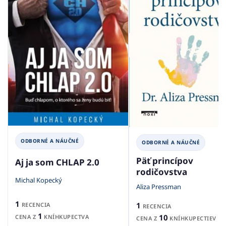
ODBORNÉ A NÁUČNÉ
ODBORNÉ A NÁUČNÉ
Päť princípov
Aj ja som CHLAP 2.0
rodičovstva
Michal Kopecký
Aliza Pressman
1
1
RECENCIA
RECENCIA
1
10
CENA Z
KNÍHKUPECTVA
CENA Z
KNÍHKUPECTIEV