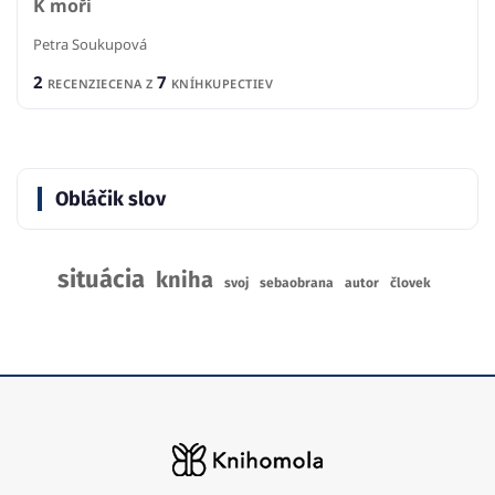
K moři
Petra Soukupová
2
7
RECENZIE
CENA Z
KNÍHKUPECTIEV
Obláčik slov
situácia
kniha
svoj
sebaobrana
autor
človek