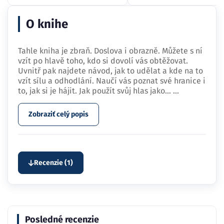
O knihe
Tahle kniha je zbraň. Doslova i obrazně. Můžete s ní
vzít po hlavě toho, kdo si dovolí vás obtěžovat.
Uvnitř pak najdete návod, jak to udělat a kde na to
vzít sílu a odhodlání. Naučí vás poznat své hranice i
to, jak si je hájit. Jak použít svůj hlas jako…
...
Zobraziť celý popis
Recenzie (1)
Posledné recenzie