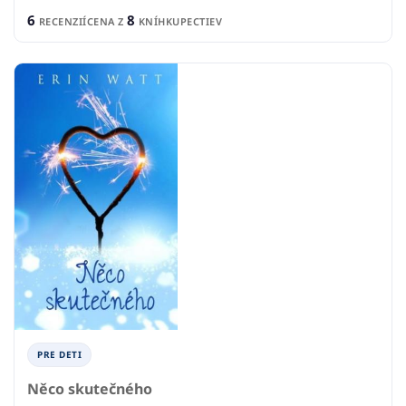
6
8
RECENZIÍ
CENA Z
KNÍHKUPECTIEV
PRE DETI
Něco skutečného