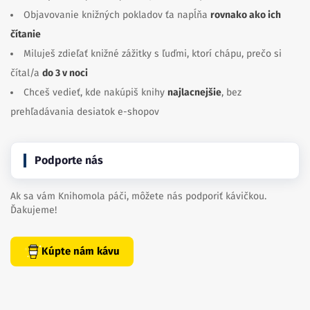
Objavovanie knižných pokladov ťa napĺňa
rovnako ako ich
čítanie
Miluješ zdieľať knižné zážitky s ľuďmi, ktorí chápu, prečo si
čítal/a
do 3 v noci
Chceš vedieť, kde nakúpiš knihy
najlacnejšie
, bez
prehľadávania desiatok e-shopov
Podporte nás
Ak sa vám Knihomola páči, môžete nás podporiť kávičkou.
Ďakujeme!
Kúpte nám kávu