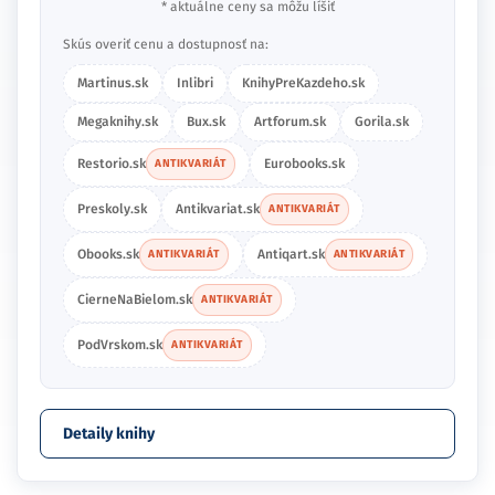
* aktuálne ceny sa môžu líšiť
Skús overiť cenu a dostupnosť na:
Martinus.sk
Inlibri
KnihyPreKazdeho.sk
Megaknihy.sk
Bux.sk
Artforum.sk
Gorila.sk
Restorio.sk
Eurobooks.sk
ANTIKVARIÁT
Preskoly.sk
Antikvariat.sk
ANTIKVARIÁT
Obooks.sk
Antiqart.sk
ANTIKVARIÁT
ANTIKVARIÁT
CierneNaBielom.sk
ANTIKVARIÁT
PodVrskom.sk
ANTIKVARIÁT
Detaily knihy