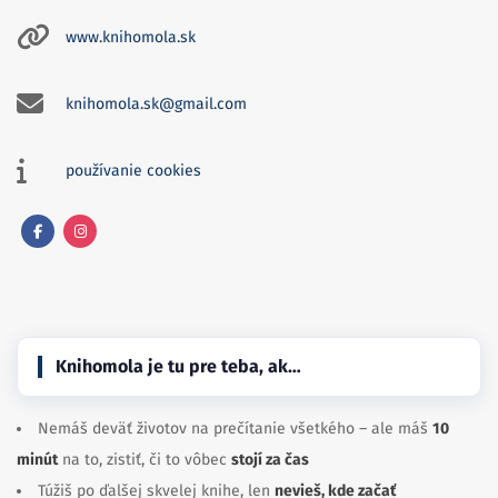
www.knihomola.sk
knihomola.sk@gmail.com
používanie cookies
Facebook
Instagram
Knihomola je tu pre teba, ak…
Nemáš deväť životov na prečítanie všetkého – ale máš
10
minút
na to, zistiť, či to vôbec
stojí za čas
Túžiš po ďalšej skvelej knihe, len
nevieš, kde začať