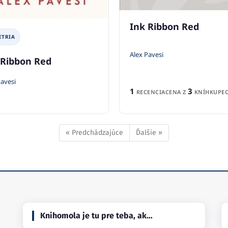
Ink Ribbon Red
ETRIA
Alex Pavesi
 Ribbon Red
Pavesi
1
3
RECENCIA
CENA Z
KNÍHKUPEC
« Predchádzajúce
Ďalšie »
Knihomola je tu pre teba, ak…