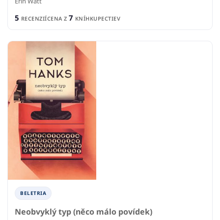
Erin Watt
5
7
RECENZIÍ
CENA Z
KNÍHKUPECTIEV
BELETRIA
Neobvyklý typ (něco málo povídek)