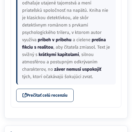
odhaľuje utajené tajomstvá a mení
priateľskú spoločnosť na napätú. Kniha nie
je klasickou detektívkou, ale skôr
detektívnym románom s prvkami
psychologického trileru, v ktorom autor
využíva
príbeh v príbehu
a cielene
prelína
fikciu s realitou
, aby čitateľa zmiasol. Text je
svižný s
krátkymi kapitolami
, silnou
atmosférou a postupným odkrývaním
charakterov, no
záver nemusí uspokojiť
tých, ktorí očakávajú šokujúci zvrat.
Prečítať celú recenziu