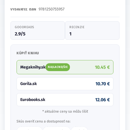
9781250755957
VYDAVATEĽ
ISBN
GOODREADS
RECENZIE
2.9/5
1
KÚPIŤ KNIHU
10.45 €
Megaknihy.sk
NAJLACNEJŠIE
10.70 €
Gorila.sk
12.06 €
Eurobooks.sk
* aktuálne ceny sa môžu líšiť
Skús overiť cenu a dostupnosť na: