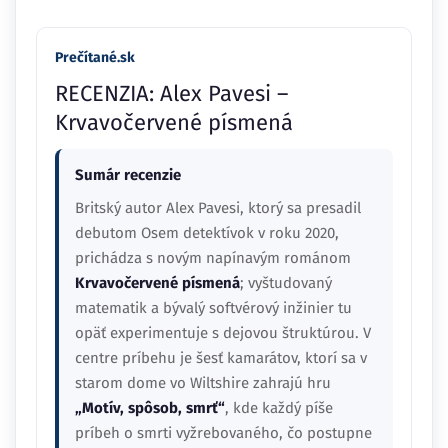
Prečítané.sk
RECENZIA: Alex Pavesi –
Krvavočervené písmená
Sumár recenzie
Britský autor Alex Pavesi, ktorý sa presadil
debutom Osem detektívok v roku 2020,
prichádza s novým napínavým románom
Krvavočervené písmená
; vyštudovaný
matematik a bývalý softvérový inžinier tu
opäť experimentuje s dejovou štruktúrou. V
centre príbehu je šesť kamarátov, ktorí sa v
starom dome vo Wiltshire zahrajú hru
„Motív, spôsob, smrť“
, kde každý píše
príbeh o smrti vyžrebovaného, čo postupne