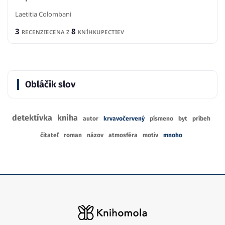
Laetitia Colombani
3
8
RECENZIE
CENA Z
KNÍHKUPECTIEV
Obláčik slov
detektívka
kniha
autor
krvavočervený
písmeno
byt
príbeh
čitateľ
roman
názov
atmosféra
motív
mnoho