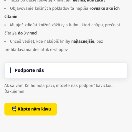
Túžiš po ďalšej skvelej knihe, len
nevieš, kde začať
Objavovanie knižných pokladov ťa napĺňa
rovnako ako ich
čítanie
Miluješ zdieľať knižné zážitky s ľuďmi, ktorí chápu, prečo si
čítal/a
do 3 v noci
Chceš vedieť, kde nakúpiš knihy
najlacnejšie
, bez
prehľadávania desiatok e-shopov
Podporte nás
Ak sa vám Knihomola páči, môžete nás podporiť kávičkou.
Ďakujeme!
Kúpte nám kávu