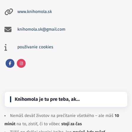
www.knihomola.sk
knihomola.sk@gmail.com
používanie cookies
Facebook
Instagram
Knihomola je tu pre teba, ak…
Nemáš deväť životov na prečítanie všetkého – ale máš
10
minút
na to, zistiť, či to vôbec
stojí za čas