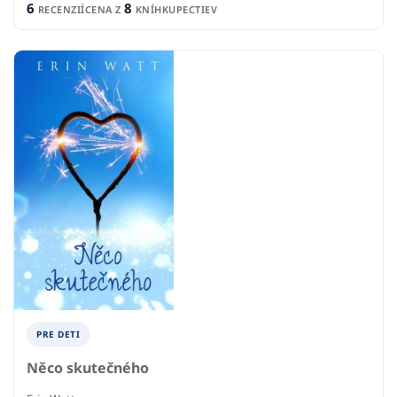
6
8
RECENZIÍ
CENA Z
KNÍHKUPECTIEV
PRE DETI
Něco skutečného