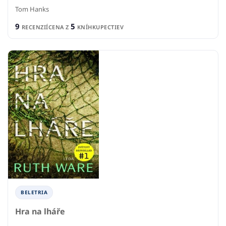
Tom Hanks
9
5
RECENZIÍ
CENA Z
KNÍHKUPECTIEV
BELETRIA
Hra na lháře