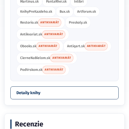
Martinus.sk
PantaRhei.sk
Inlibri
KnihyPreKazdeho.sk
Bux.sk
Artforum.sk
Restorio.sk
Preskoly.sk
ANTIKVARIÁT
Antikvariat.sk
ANTIKVARIÁT
Obooks.sk
Antiqart.sk
ANTIKVARIÁT
ANTIKVARIÁT
CierneNaBielom.sk
ANTIKVARIÁT
PodVrskom.sk
ANTIKVARIÁT
Detaily knihy
Recenzie