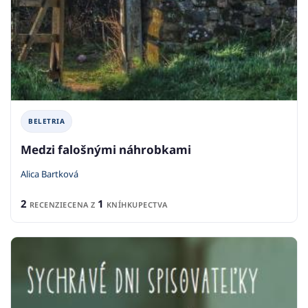
BELETRIA
Medzi falošnými náhrobkami
Alica Bartková
2
1
RECENZIE
CENA Z
KNÍHKUPECTVA