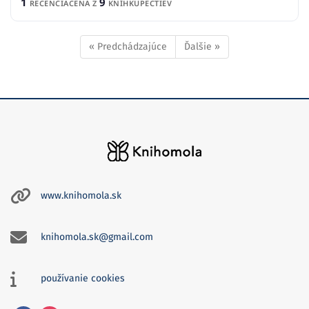
1
9
RECENCIA
CENA Z
KNÍHKUPECTIEV
« Predchádzajúce
Ďalšie »
www.knihomola.sk
knihomola.sk@gmail.com
používanie cookies