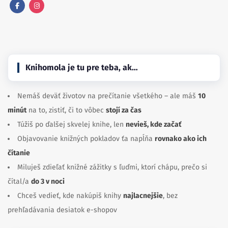
Facebook
Instagram
Knihomola je tu pre teba, ak…
Nemáš deväť životov na prečítanie všetkého – ale máš
10
minút
na to, zistiť, či to vôbec
stojí za čas
Túžiš po ďalšej skvelej knihe, len
nevieš, kde začať
Objavovanie knižných pokladov ťa napĺňa
rovnako ako ich
čítanie
Miluješ zdieľať knižné zážitky s ľuďmi, ktorí chápu, prečo si
čítal/a
do 3 v noci
Chceš vedieť, kde nakúpiš knihy
najlacnejšie
, bez
prehľadávania desiatok e-shopov