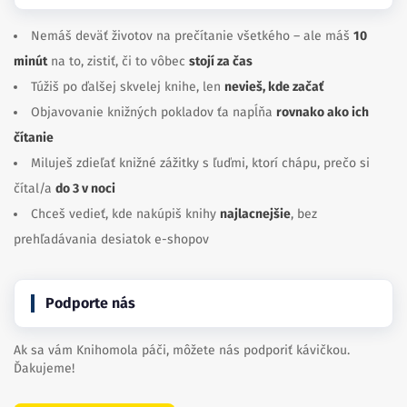
Nemáš deväť životov na prečítanie všetkého – ale máš
10
minút
na to, zistiť, či to vôbec
stojí za čas
Túžiš po ďalšej skvelej knihe, len
nevieš, kde začať
Objavovanie knižných pokladov ťa napĺňa
rovnako ako ich
čítanie
Miluješ zdieľať knižné zážitky s ľuďmi, ktorí chápu, prečo si
čítal/a
do 3 v noci
Chceš vedieť, kde nakúpiš knihy
najlacnejšie
, bez
prehľadávania desiatok e-shopov
Podporte nás
Ak sa vám Knihomola páči, môžete nás podporiť kávičkou.
Ďakujeme!