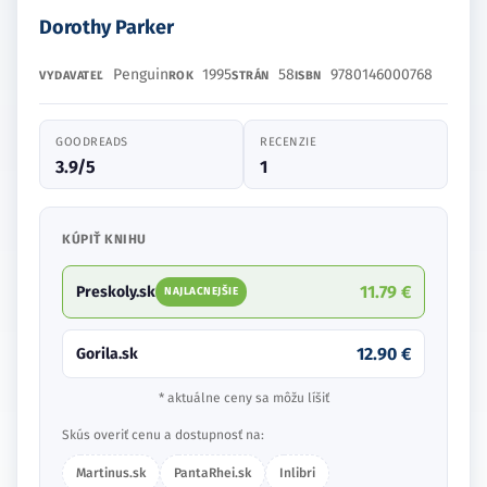
Dorothy Parker
Penguin
1995
58
9780146000768
VYDAVATEĽ
ROK
STRÁN
ISBN
GOODREADS
RECENZIE
3.9/5
1
KÚPIŤ KNIHU
11.79 €
Preskoly.sk
NAJLACNEJŠIE
12.90 €
Gorila.sk
* aktuálne ceny sa môžu líšiť
Skús overiť cenu a dostupnosť na:
Martinus.sk
PantaRhei.sk
Inlibri