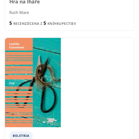
Hra na lháře
Ruth Ware
5
5
RECENZIÍ
CENA Z
KNÍHKUPECTIEV
BELETRIA