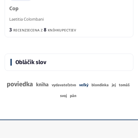
Cop
Laetitia Colombani
3
8
RECENZIE
CENA Z
KNÍHKUPECTIEV
Obláčik slov
poviedka
kniha
vydavateľstvo
veľký
blondínka
jej
tomáš
svoj
pán