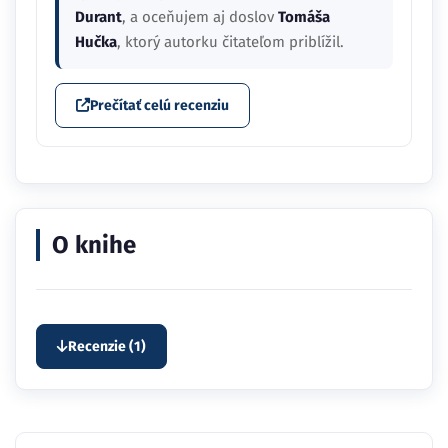
Durant
, a oceňujem aj doslov
Tomáša
Hučka
, ktorý autorku čitateľom priblížil.
Prečítať celú recenziu
O knihe
Recenzie (1)