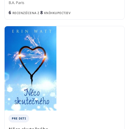
B.A. Paris
6
8
RECENZIÍ
CENA Z
KNÍHKUPECTIEV
PRE DETI