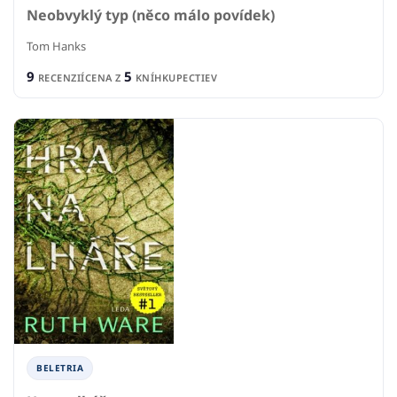
Neobvyklý typ (něco málo povídek)
Tom Hanks
9
5
RECENZIÍ
CENA Z
KNÍHKUPECTIEV
BELETRIA