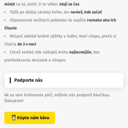
minút
na to, zistiť, či to vôbec
stojí za čas
Túžiš po ďalšej skvelej knihe, len
nevieš, kde začať
Objavovanie knižných pokladov ťa napĺňa
rovnako ako ich
čítanie
Miluješ zdieľať knižné zážitky s ľuďmi, ktorí chápu, prečo si
čítal/a
do 3 v noci
Chceš vedieť, kde nakúpiš knihy
najlacnejšie
, bez
prehľadávania desiatok e-shopov
Podporte nás
Ak sa vám Knihomola páči, môžete nás podporiť kávičkou.
Ďakujeme!
Kúpte nám kávu