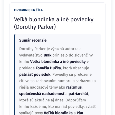
DROMINICKA ČÍTA
Veľká blondínka a iné poviedky
(Dorothy Parker)
Sumár recenzie
Dorothy Parker je výrazná autorka a
vydavateľstvo
Brak
prinieslo do slovenčiny
knihu
Veľká blondínka a iné poviedky
v
preklade
Tomáša Hučka
, ktorá obsahuje
pätnásť poviedok
. Poviedky sú preložené
citlivo so zachovaním humoru a sarkazmu a
riešia nadčasové témy ako
rasizmus
,
spoločenská nadradenosť
a
patriarchát
,
ktoré sú aktuálne aj dnes. Odporúčam
knihu každému, kto má rád poviedky; zvlášť
vynikajú texty
Veľká blondínka
a
Pán