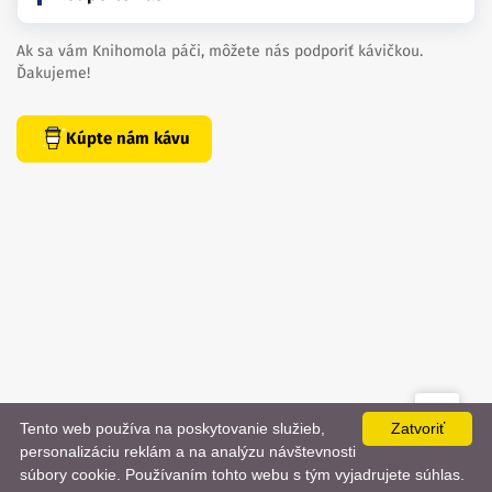
Ak sa vám Knihomola páči, môžete nás podporiť kávičkou.
Ďakujeme!
Kúpte nám kávu
Tento web používa na poskytovanie služieb,
Zatvoriť
created by
danielhrenak.sk
personalizáciu reklám a na analýzu návštevnosti
Späť
📨
súbory cookie. Používaním tohto webu s tým vyjadrujete súhlas.
Knihomola. 2017 - 2026.