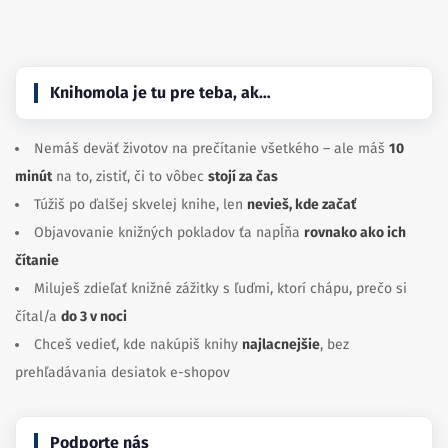
Knihomola je tu pre teba, ak…
Nemáš deväť životov na prečítanie všetkého – ale máš
10
minút
na to, zistiť, či to vôbec
stojí za čas
Túžiš po ďalšej skvelej knihe, len
nevieš, kde začať
Objavovanie knižných pokladov ťa napĺňa
rovnako ako ich
čítanie
Miluješ zdieľať knižné zážitky s ľuďmi, ktorí chápu, prečo si
čítal/a
do 3 v noci
Chceš vedieť, kde nakúpiš knihy
najlacnejšie
, bez
prehľadávania desiatok e-shopov
Podporte nás