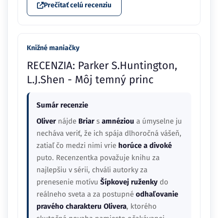
Prečítať celú recenziu
Knižné maniačky
RECENZIA: Parker S.Huntington,
L.J.Shen - Môj temný princ
Sumár recenzie
Oliver
nájde
Briar
s
amnéziou
a úmyselne ju
necháva veriť, že ich spája dlhoročná vášeň,
zatiaľ čo medzi nimi vrie
horúce a divoké
puto. Recenzentka považuje knihu za
najlepšiu v sérii, chváli autorky za
prenesenie motívu
Šípkovej ruženky
do
reálneho sveta a za postupné
odhaľovanie
pravého charakteru Olivera
, ktorého