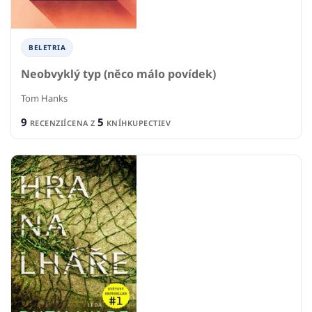
BELETRIA
Neobvyklý typ (něco málo povídek)
Tom Hanks
9
5
RECENZIÍ
CENA Z
KNÍHKUPECTIEV