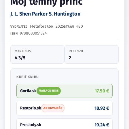
Môj temný princ
J. L. Shen Parker S. Huntington
Metafora
2025
480
VYDAVATEĽ
ROK
STRÁN
9788083051324
ISBN
MARTINUS
RECENZIE
4.3/5
2
KÚPIŤ KNIHU
17.50 €
Gorila.sk
NAJLACNEJŠIE
18.92 €
Restorio.sk
ANTIKVARIÁT
19.24 €
Preskoly.sk