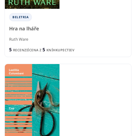
BELETRIA
Hra na lháře
Ruth Ware
5
5
RECENZIÍ
CENA Z
KNÍHKUPECTIEV