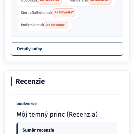
Obooks.sk
Antiqart.sk
ANTIKVARIÁT
ANTIKVARIÁT
CierneNaBielom.sk
ANTIKVARIÁT
PodVrskom.sk
ANTIKVARIÁT
Detaily knihy
Recenzie
bookverse
Môj temný princ (Recenzia)
Sumár recenzie