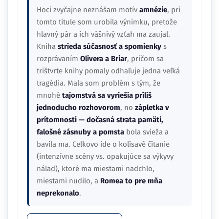
Hoci zvyčajne neznášam motív
amnézie
, pri
tomto titule som urobila výnimku, pretože
hlavný pár a ich vášnivý vzťah ma zaujal.
Kniha
strieda súčasnosť a spomienky
s
rozprávaním
Olivera a Briar
, pričom sa
trištvrte knihy pomaly odhaľuje jedna veľká
tragédia. Mala som problém s tým, že
mnohé
tajomstvá sa vyriešia príliš
jednoducho rozhovorom
, no
zápletka v
prítomnosti — dočasná strata pamäti,
falošné zásnuby a pomsta
bola svieža a
bavila ma. Celkovo ide o kolísavé čítanie
(intenzívne scény vs. opakujúce sa výkyvy
nálad), ktoré ma miestami nadchlo,
miestami nudilo, a
Romea to pre mňa
neprekonalo
.