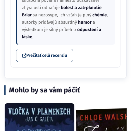
skutočná povaha namiesto očakávanej
zhýralosti odhaľuje
bolesť a zatrpknutie
.
Briar
sa nezosype, ich vzťah je plný
chémie
,
autorky pridávajú absurdný
humor
a
výsledkom je silný príbeh o
odpustení a
láske
.
Prečítať celú recenziu
Mohlo by sa vám páčiť