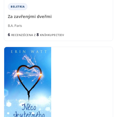
BELETRIA
Za zavřenými dveřmi
B.A. Paris
6
8
RECENZIÍ
CENA Z
KNÍHKUPECTIEV