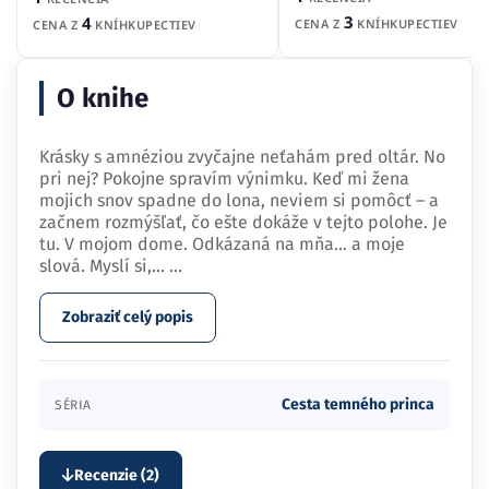
3
4
CENA Z
KNÍHKUPECTIEV
CENA Z
KNÍHKUPECTIEV
O knihe
Krásky s amnéziou zvyčajne neťahám pred oltár. No
pri nej? Pokojne spravím výnimku. Keď mi žena
mojich snov spadne do lona, neviem si pomôcť – a
začnem rozmýšľať, čo ešte dokáže v tejto polohe. Je
tu. V mojom dome. Odkázaná na mňa... a moje
slová. Myslí si,…
...
Zobraziť celý popis
Cesta temného princa
SÉRIA
Recenzie (2)