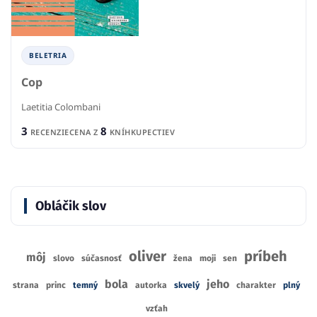
BELETRIA
Cop
Laetitia Colombani
3
8
RECENZIE
CENA Z
KNÍHKUPECTIEV
Obláčik slov
oliver
príbeh
môj
slovo
súčasnosť
žena
moji
sen
bola
jeho
strana
princ
temný
autorka
skvelý
charakter
plný
vzťah