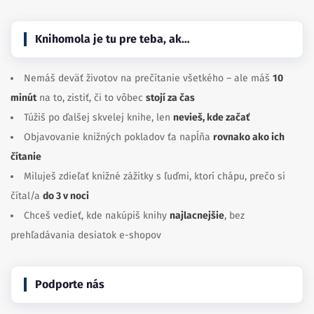
Knihomola je tu pre teba, ak…
Nemáš deväť životov na prečítanie všetkého – ale máš
10
minút
na to, zistiť, či to vôbec
stojí za čas
Túžiš po ďalšej skvelej knihe, len
nevieš, kde začať
Objavovanie knižných pokladov ťa napĺňa
rovnako ako ich
čítanie
Miluješ zdieľať knižné zážitky s ľuďmi, ktorí chápu, prečo si
čítal/a
do 3 v noci
Chceš vedieť, kde nakúpiš knihy
najlacnejšie
, bez
prehľadávania desiatok e-shopov
Podporte nás