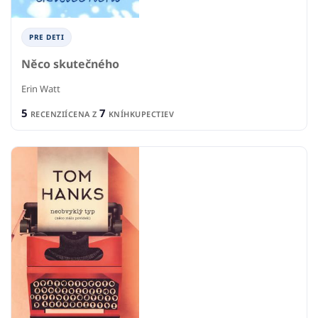
PRE DETI
Něco skutečného
Erin Watt
5
7
RECENZIÍ
CENA Z
KNÍHKUPECTIEV