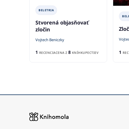
BELETRIA
BEL
Stvorená objasňovať
Zloč
zločin
Vojte
Vojtech Beniczky
1
1
8
REC
RECENCIA
CENA Z
KNÍHKUPECTIEV