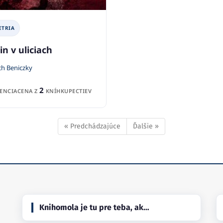
ETRIA
in v uliciach
ch Beniczky
2
ENCIA
CENA Z
KNÍHKUPECTIEV
« Predchádzajúce
Ďalšie »
Knihomola je tu pre teba, ak…