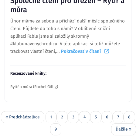
Společné čtení pro březen – Rytíř a
můra
Únor máme za sebou a přichází další měsíc společného
čtení. Půjdete do toho s námi? V oblíbené knižní
aplikaci Fable jsme si založily skromný
#klubunavenychrodicu. V této aplikaci si totiž můžete
trackovat vlastní čtení,...
Pokračovať v čítaní
Recenzované knihy:
Rytíř a můra (Rachel Gillig)
« Predchádzajúce
1
2
3
4
5
6
7
8
9
Ďalšie »