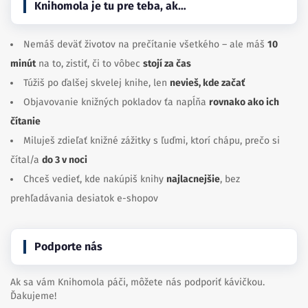
Knihomola je tu pre teba, ak…
Nemáš deväť životov na prečítanie všetkého – ale máš
10
minút
na to, zistiť, či to vôbec
stojí za čas
Túžiš po ďalšej skvelej knihe, len
nevieš, kde začať
Objavovanie knižných pokladov ťa napĺňa
rovnako ako ich
čítanie
Miluješ zdieľať knižné zážitky s ľuďmi, ktorí chápu, prečo si
čítal/a
do 3 v noci
Chceš vedieť, kde nakúpiš knihy
najlacnejšie
, bez
prehľadávania desiatok e-shopov
Podporte nás
Ak sa vám Knihomola páči, môžete nás podporiť kávičkou.
Ďakujeme!