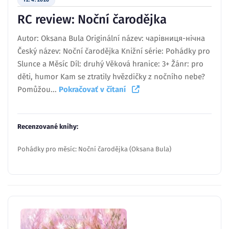
12. 4. 2026
RC review: Noční čarodějka
Autor: Oksana Bula Originální název: чарівниця-нічна
Český název: Noční čarodějka Knižní série: Pohádky pro
Slunce a Měsíc Díl: druhý Věková hranice: 3+ Žánr: pro
děti, humor Kam se ztratily hvězdičky z nočního nebe?
Pomůžou...
Pokračovať v čítaní
Recenzované knihy:
Pohádky pro měsíc: Noční čarodějka (Oksana Bula)