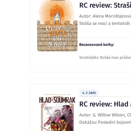
RC review: Straš
Autor: Alena Mornštajnová
Stráša se vrací a tentokrát
Recenzované knihy:
Strašidýlko Stráša hasí průšv
4. 7. 2025
RC review: Hlad
Autor: G. Willow Wilson, C
Dokážou Poslední bojovníc