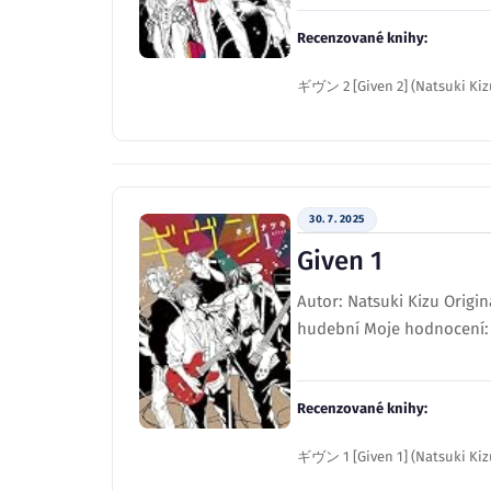
Recenzované knihy:
ギヴン 2 [Given 2] (Natsuki 
30. 7. 2025
Given 1
Autor: Natsuki Kizu Origin
hudební Moje hodnocení: 5 
Recenzované knihy:
ギヴン 1 [Given 1] (Natsuki 