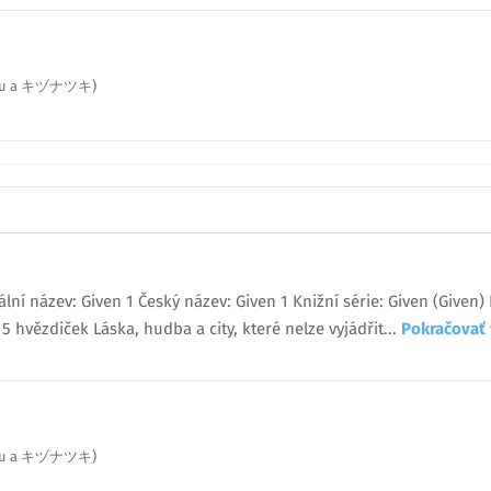
Kizu a キヅナツキ)
ální název: Given 1 Český název: Given 1 Knižní série: Given (Given
hvězdiček Láska, hudba a city, které nelze vyjádřit...
Pokračovať
Kizu a キヅナツキ)