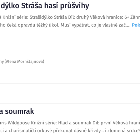
idýlko Stráša hasí průšvihy
 Knižní série: Strašidýlko Stráša Díl: druhý Věková hranice: 6+ Žá
 ho čeká opravdu těžký úkol. Musí vypátrat, co je vlastně zač....
Pok
ihy (Alena Mornštajnová)
 a soumrak
hris Wildgoose Knižní série: Hlad a soumrak Díl: první Věková hran
i a charismatičtí orkové překonat dávné křivdy… i zlomená srdce? C