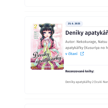
25. 6. 2025
Deníky apatykář
Autor: Nekokurage, Natsu 
apatykářky (Kusuriya no h
v čítaní
Recenzované knihy:
Deníky apatykářky 2 (Icuki Na