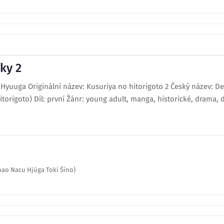
ky 2
Hyuuga Originální název: Kusuriya no hitorigoto 2 Český název: Den
itorigoto) Díl: první Žánr: young adult, manga, historické, drama,
nao Nacu Hjúga Toki Śíno)