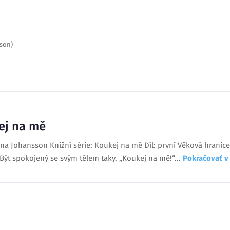
lson)
ej na mě
ina Johansson Knižní série: Koukej na mě Díl: první Věková hranice
ýt spokojený se svým tělem taky. „Koukej na mě!“...
Pokračovať v