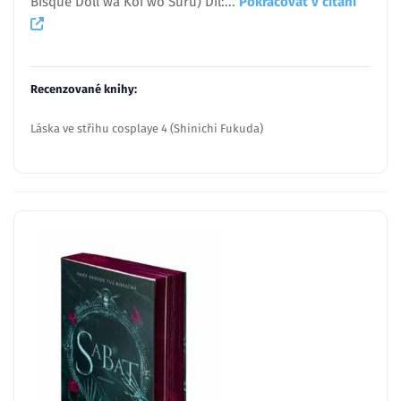
Bisque Doll wa Koi wo Suru) Díl:...
Pokračovať v čítaní
Recenzované knihy:
Láska ve střihu cosplaye 4 (Shinichi Fukuda)