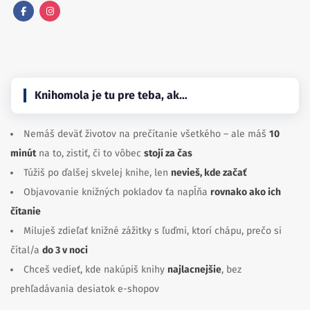
Facebook
Instagram
Knihomola je tu pre teba, ak…
Nemáš deväť životov na prečítanie všetkého – ale máš
10
minút
na to, zistiť, či to vôbec
stojí za čas
Túžiš po ďalšej skvelej knihe, len
nevieš, kde začať
Objavovanie knižných pokladov ťa napĺňa
rovnako ako ich
čítanie
Miluješ zdieľať knižné zážitky s ľuďmi, ktorí chápu, prečo si
čítal/a
do 3 v noci
Chceš vedieť, kde nakúpiš knihy
najlacnejšie
, bez
prehľadávania desiatok e-shopov