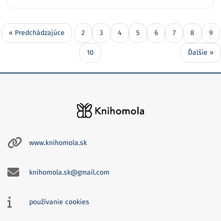
« Predchádzajúce
2
3
4
5
6
7
8
9
10
Ďalšie »
www.knihomola.sk
knihomola.sk@gmail.com
používanie cookies