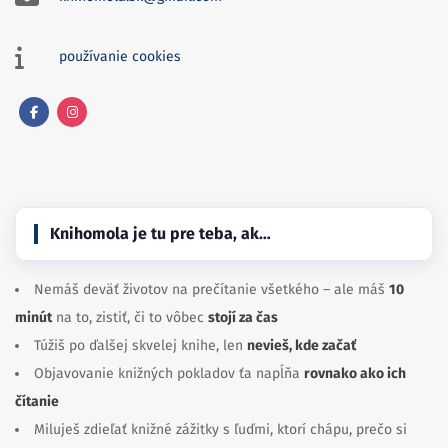
používanie cookies
Facebook
Instagram
Knihomola je tu pre teba, ak…
Nemáš deväť životov na prečítanie všetkého – ale máš
10
minút
na to, zistiť, či to vôbec
stojí za čas
Túžiš po ďalšej skvelej knihe, len
nevieš, kde začať
Objavovanie knižných pokladov ťa napĺňa
rovnako ako ich
čítanie
Miluješ zdieľať knižné zážitky s ľuďmi, ktorí chápu, prečo si