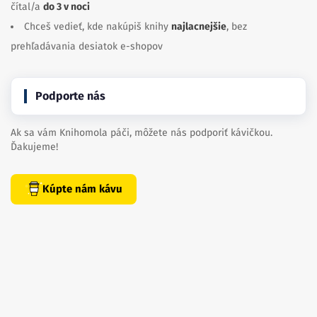
čítal/a
do 3 v noci
Chceš vedieť, kde nakúpiš knihy
najlacnejšie
, bez
prehľadávania desiatok e-shopov
Podporte nás
Ak sa vám Knihomola páči, môžete nás podporiť kávičkou.
Ďakujeme!
Kúpte nám kávu