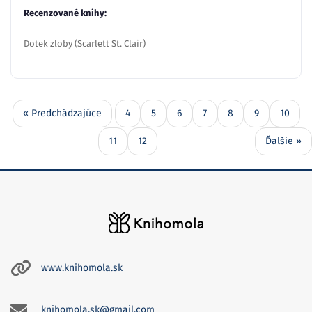
Recenzované knihy:
Dotek zloby (Scarlett St. Clair)
« Predchádzajúce
4
5
6
7
8
9
10
11
12
Ďalšie »
www.knihomola.sk
knihomola.sk@gmail.com