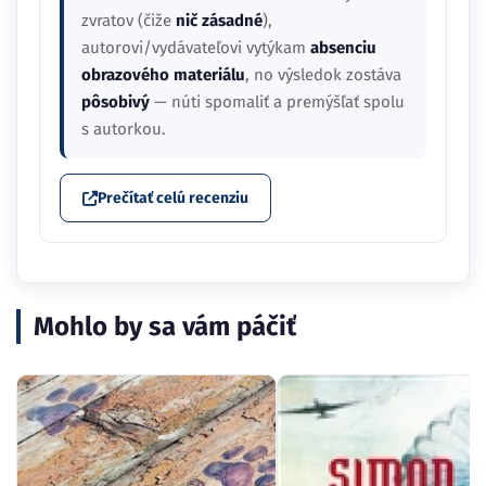
zvratov (čiže
nič zásadné
),
autorovi/vydávateľovi vytýkam
absenciu
obrazového materiálu
, no výsledok zostáva
pôsobivý
— núti spomaliť a premýšľať spolu
s autorkou.
Prečítať celú recenziu
Mohlo by sa vám páčiť