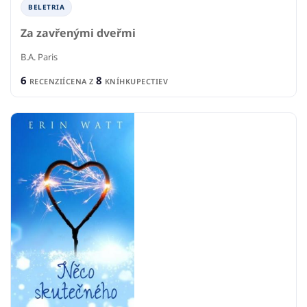
BELETRIA
Za zavřenými dveřmi
B.A. Paris
6
8
RECENZIÍ
CENA Z
KNÍHKUPECTIEV