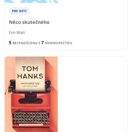
PRE DETI
Něco skutečného
Erin Watt
5
7
RECENZIÍ
CENA Z
KNÍHKUPECTIEV