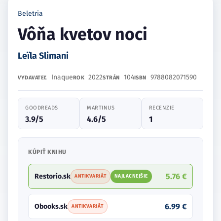
Beletria
Vôňa kvetov noci
Leïla Slimani
Inaque
2022
104
9788082071590
VYDAVATEĽ
ROK
STRÁN
ISBN
GOODREADS
MARTINUS
RECENZIE
3.9/5
4.6/5
1
KÚPIŤ KNIHU
5.76 €
Restorio.sk
ANTIKVARIÁT
NAJLACNEJŠIE
6.99 €
Obooks.sk
ANTIKVARIÁT