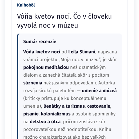
Knihobôľ
Vôňa kvetov noci. Čo v človeku
vyvolá noc v múzeu
Sumár recenzie
Vôňa kvetov noci
od
Leïla Slimani
, napísaná
v rámci projektu „Moja noc v múzeu“, je skôr
pokojnou meditáciou
než dramatickým
dielom a zanechá čitateľa skôr s pocitom
súznenia
než jasnými odpoveďami. Autorka
rozvíja širokú paletu tém —
umenie a múzeá
(kriticky pristupuje ku konceptuálnemu
umeniu),
Benátky a turizmus
,
cestovanie
,
písanie
,
kolonializmus
a osobné spomienky
na
detstvo a otca
, pričom zostáva skôr
pozorovateľkou než hodnotiteľkou. Knihu
možno charakterizovať ako bez veľkých