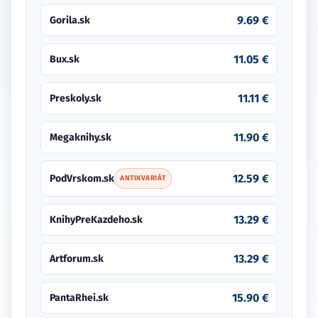
9.69 €
Gorila.sk
11.05 €
Bux.sk
11.11 €
Preskoly.sk
11.90 €
Megaknihy.sk
12.59 €
PodVrskom.sk
ANTIKVARIÁT
13.29 €
KnihyPreKazdeho.sk
13.29 €
Artforum.sk
15.90 €
PantaRhei.sk