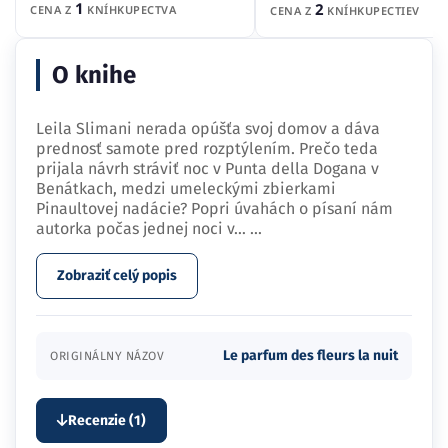
1
2
CENA Z
KNÍHKUPECTVA
CENA Z
KNÍHKUPECTIEV
O knihe
Leila Slimani nerada opúšťa svoj domov a dáva
prednosť samote pred rozptýlením. Prečo teda
prijala návrh stráviť noc v Punta della Dogana v
Benátkach, medzi umeleckými zbierkami
Pinaultovej nadácie? Popri úvahách o písaní nám
autorka počas jednej noci v…
...
Zobraziť celý popis
Le parfum des fleurs la nuit
ORIGINÁLNY NÁZOV
Recenzie (1)