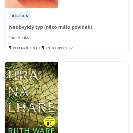
BELETRIA
Neobvyklý typ (něco málo povídek)
Tom Hanks
9
5
RECENZIÍ
CENA Z
KNÍHKUPECTIEV