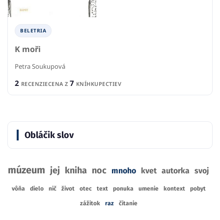
BELETRIA
K moři
Petra Soukupová
2
7
RECENZIE
CENA Z
KNÍHKUPECTIEV
Obláčik slov
múzeum
jej
kniha
noc
mnoho
kvet
autorka
svoj
vôňa
dielo
nič
život
otec
text
ponuka
umenie
kontext
pobyt
zážitok
raz
čítanie