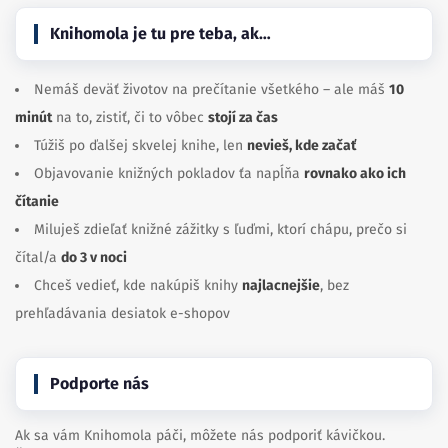
Knihomola je tu pre teba, ak…
Nemáš deväť životov na prečítanie všetkého – ale máš
10
minút
na to, zistiť, či to vôbec
stojí za čas
Túžiš po ďalšej skvelej knihe, len
nevieš, kde začať
Objavovanie knižných pokladov ťa napĺňa
rovnako ako ich
čítanie
Miluješ zdieľať knižné zážitky s ľuďmi, ktorí chápu, prečo si
čítal/a
do 3 v noci
Chceš vedieť, kde nakúpiš knihy
najlacnejšie
, bez
prehľadávania desiatok e-shopov
Podporte nás
Ak sa vám Knihomola páči, môžete nás podporiť kávičkou.