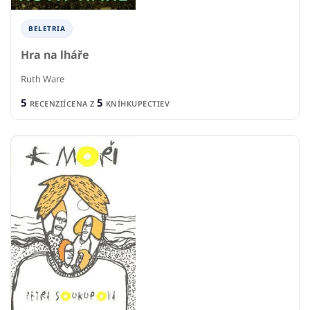
BELETRIA
Hra na lháře
Ruth Ware
5
5
RECENZIÍ
CENA Z
KNÍHKUPECTIEV