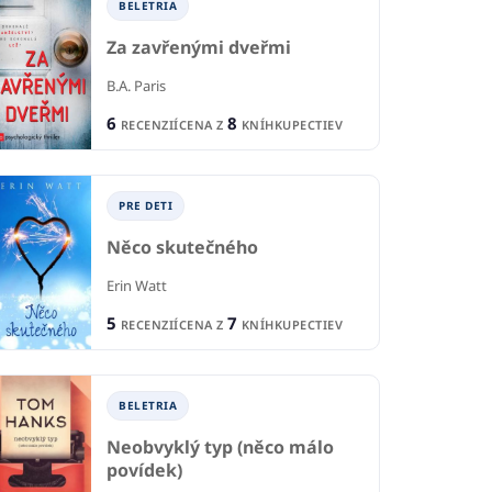
BELETRIA
Za zavřenými dveřmi
B.A. Paris
6
8
RECENZIÍ
CENA Z
KNÍHKUPECTIEV
PRE DETI
Něco skutečného
Erin Watt
5
7
RECENZIÍ
CENA Z
KNÍHKUPECTIEV
BELETRIA
Neobvyklý typ (něco málo
povídek)