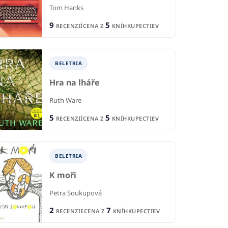
Tom Hanks
IA
BELETRIA
B
9
5
RECENZIÍ
CENA Z
KNÍHKUPECTIEV
díra
Snapshot
Hl
urðardóttir
Kay Cove
Pau
BELETRIA
1
1
IE
RECENCIA
R
Hra na lháře
2
3
KNÍHKUPECTIEV
CENA Z
KNÍHKUPECTIEV
CE
Ruth Ware
5
5
RECENZIÍ
CENA Z
KNÍHKUPECTIEV
BELETRIA
K moři
Petra Soukupová
2
7
RECENZIE
CENA Z
KNÍHKUPECTIEV