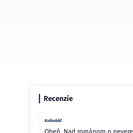
Recenzie
Knihobôľ
Oheň. Nad románom o nevere 