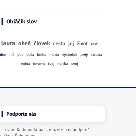
Obláčik slov
laura
oheň
človek
cesta
jej
život
text
eden
nič
pes
bola
kniha
mária
výsledok
prvý
strana
vojna
nevera
tvoj
matka
svoj
Podporte nás
 sa vám Knihomola páči, môžete nás podporiť
vičkou. Ďakujeme!