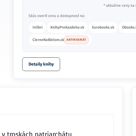
* aktuálne ceny sa 
Skús overiť cenu a dostupnosť na:
Inlibri
KnihyPreKazdeho.sk
Eurobooks.sk
Obooks.
CierneNaBielom.sk
ANTIKVARIÁT
Detaily knihy
v troskách patriarchátu