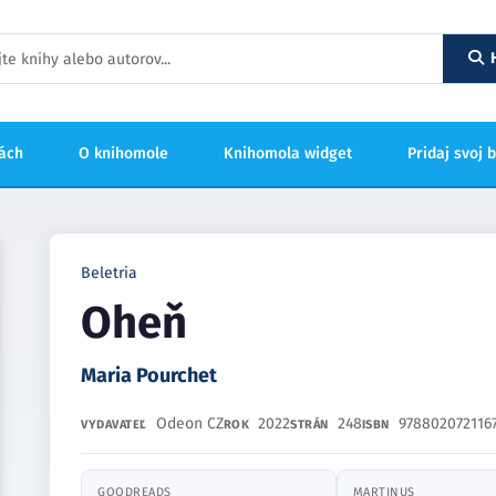
hách
O knihomole
Knihomola widget
Pridaj svoj 
Beletria
Oheň
Maria Pourchet
Odeon CZ
2022
248
978802072116
VYDAVATEĽ
ROK
STRÁN
ISBN
GOODREADS
MARTINUS