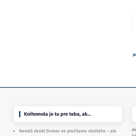
j
Knihomola je tu pre teba, ak…
Ak
Nemáš deväť životov na prečítanie všetkého – ale
ká