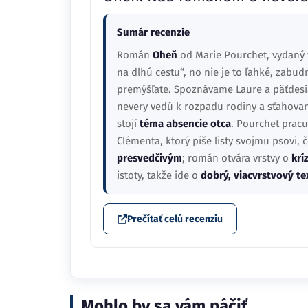
Sumár recenzie
Román
Oheň
od Marie Pourchet, vydaný 
na dlhú cestu“, no nie je to ľahké, zabu
premýšľate. Spoznávame Laure a päťdesia
nevery vedú k rozpadu rodiny a sťahovani
stojí
téma absencie otca
. Pourchet prac
Clémenta, ktorý píše listy svojmu psovi, 
presvedčivým
; román otvára vrstvy o
krí
istoty, takže ide o
dobrý, viacvrstvový te
Prečítať celú recenziu
Mohlo by sa vám páčiť