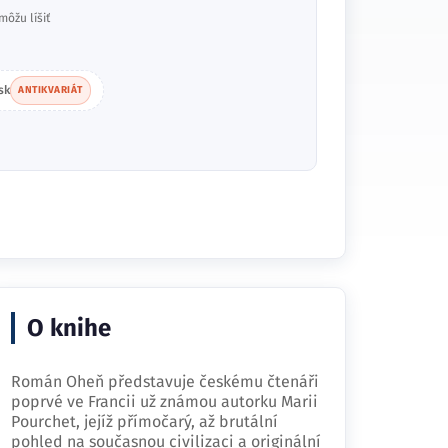
môžu líšiť
sk
ANTIKVARIÁT
O knihe
Román Oheň představuje českému čtenáři
poprvé ve Francii už známou autorku Marii
Pourchet, jejíž přímočarý, až brutální
pohled na současnou civilizaci a originální