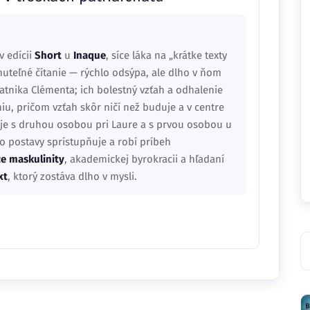
v edícii
Short
u
Inaque
, síce láka na „krátke texty
dnuteľné čítanie — rýchlo odsýpa, ale dlho v ňom
tnika Clémenta; ich bolestný vzťah a odhalenie
u, pričom vzťah skôr ničí než buduje a v centre
uje s druhou osobou pri Laure a s prvou osobou u
čo postavy sprístupňuje a robí príbeh
ze maskulinity
, akademickej byrokracii a hľadaní
xt
, ktorý zostáva dlho v mysli.