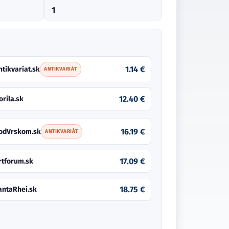
1
1.14 €
ntikvariat.sk
ANTIKVARIÁT
12.40 €
orila.sk
16.19 €
odVrskom.sk
ANTIKVARIÁT
17.09 €
rtforum.sk
18.75 €
antaRhei.sk