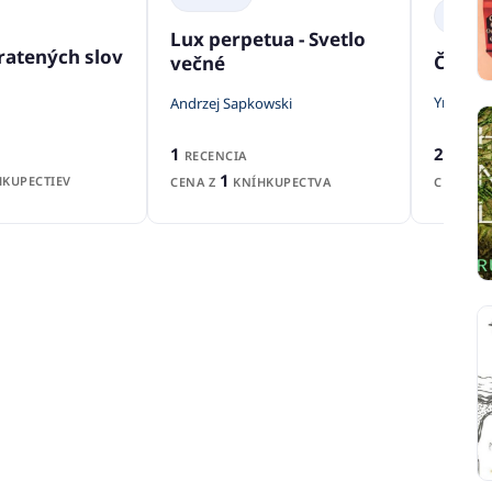
BELETR
Lux perpetua - Svetlo
tratených slov
Černá 
večné
Yrsa Sig
Andrzej Sapkowski
2
1
RECENZ
RECENCIA
1
KUPECTIEV
CENA Z
CENA Z
KNÍHKUPECTVA