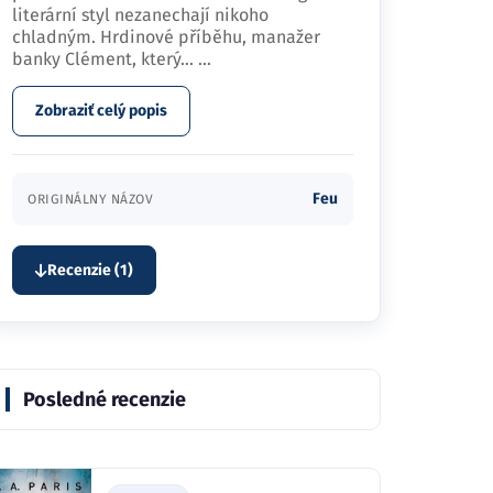
literární styl nezanechají nikoho
chladným. Hrdinové příběhu, manažer
banky Clément, který…
...
Zobraziť celý popis
Feu
ORIGINÁLNY NÁZOV
Recenzie (1)
Posledné recenzie