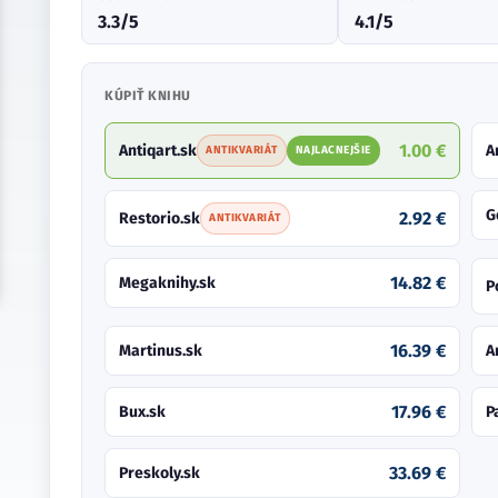
3.3/5
4.1/5
KÚPIŤ KNIHU
1.00 €
Antiqart.sk
A
ANTIKVARIÁT
NAJLACNEJŠIE
G
2.92 €
Restorio.sk
ANTIKVARIÁT
14.82 €
Megaknihy.sk
P
16.39 €
Martinus.sk
A
17.96 €
Bux.sk
P
33.69 €
Preskoly.sk