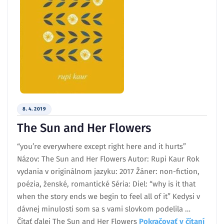
8. 4. 2019
The Sun and Her Flowers
“you’re everywhere except right here and it hurts”
Názov: The Sun and Her Flowers Autor: Rupi Kaur Rok
vydania v originálnom jazyku: 2017 Žáner: non-fiction,
poézia, ženské, romantické Séria: Diel: “why is it that
when the story ends we begin to feel all of it” Kedysi v
dávnej minulosti som sa s vami slovkom podelila …
Čítať ďalej The Sun and Her Flowers
Pokračovať v čítaní