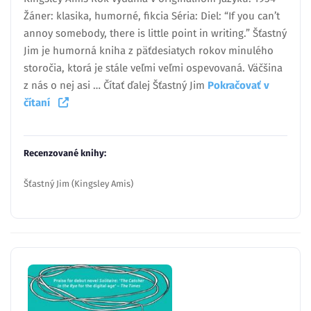
Žáner: klasika, humorné, fikcia Séria: Diel: “If you can’t
annoy somebody, there is little point in writing.” Šťastný
Jim je humorná kniha z päťdesiatych rokov minulého
storočia, ktorá je stále veľmi veľmi ospevovaná. Väčšina
z nás o nej asi … Čítať ďalej Šťastný Jim
Pokračovať v
čítaní
Recenzované knihy:
Šťastný Jim (Kingsley Amis)