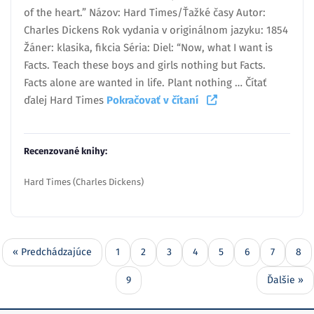
of the heart.” Názov: Hard Times/Ťažké časy Autor:
Charles Dickens Rok vydania v originálnom jazyku: 1854
Žáner: klasika, fikcia Séria: Diel: “Now, what I want is
Facts. Teach these boys and girls nothing but Facts.
Facts alone are wanted in life. Plant nothing … Čítať
ďalej Hard Times
Pokračovať v čítaní
Recenzované knihy:
Hard Times (Charles Dickens)
« Predchádzajúce
1
2
3
4
5
6
7
8
9
Ďalšie »