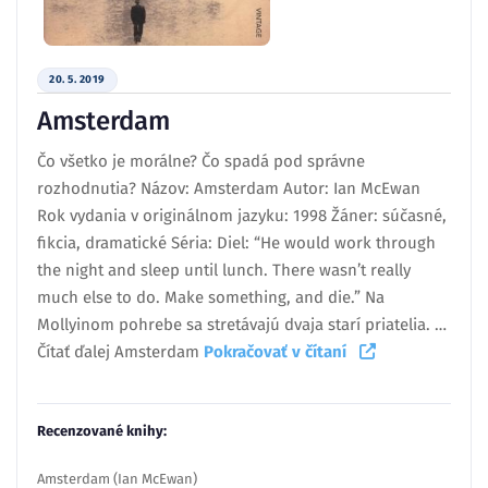
20. 5. 2019
Amsterdam
Čo všetko je morálne? Čo spadá pod správne
rozhodnutia? Názov: Amsterdam Autor: Ian McEwan
Rok vydania v originálnom jazyku: 1998 Žáner: súčasné,
fikcia, dramatické Séria: Diel: “He would work through
the night and sleep until lunch. There wasn’t really
much else to do. Make something, and die.” Na
Mollyinom pohrebe sa stretávajú dvaja starí priatelia. …
Čítať ďalej Amsterdam
Pokračovať v čítaní
Recenzované knihy:
Amsterdam (Ian McEwan)