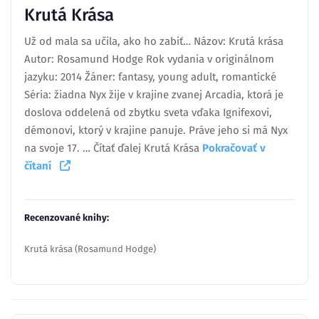
Krutá Krása
Už od mala sa učila, ako ho zabiť… Názov: Krutá krása
Autor: Rosamund Hodge Rok vydania v originálnom
jazyku: 2014 Žáner: fantasy, young adult, romantické
Séria: žiadna Nyx žije v krajine zvanej Arcadia, ktorá je
doslova oddelená od zbytku sveta vďaka Ignifexovi,
démonovi, ktorý v krajine panuje. Práve jeho si má Nyx
na svoje 17. … Čítať ďalej Krutá Krása
Pokračovať v
čítaní
Recenzované knihy:
Krutá krása (Rosamund Hodge)