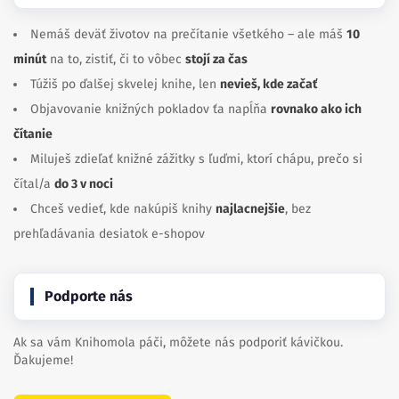
Nemáš deväť životov na prečítanie všetkého – ale máš
10
minút
na to, zistiť, či to vôbec
stojí za čas
Túžiš po ďalšej skvelej knihe, len
nevieš, kde začať
Objavovanie knižných pokladov ťa napĺňa
rovnako ako ich
čítanie
Miluješ zdieľať knižné zážitky s ľuďmi, ktorí chápu, prečo si
čítal/a
do 3 v noci
Chceš vedieť, kde nakúpiš knihy
najlacnejšie
, bez
prehľadávania desiatok e-shopov
Podporte nás
Ak sa vám Knihomola páči, môžete nás podporiť kávičkou.
Ďakujeme!