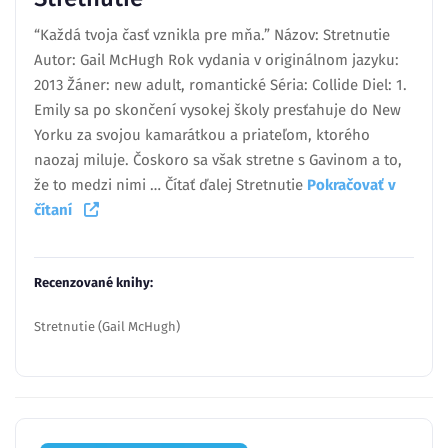
“Každá tvoja časť vznikla pre mňa.” Názov: Stretnutie
Autor: Gail McHugh Rok vydania v originálnom jazyku:
2013 Žáner: new adult, romantické Séria: Collide Diel: 1.
Emily sa po skončení vysokej školy presťahuje do New
Yorku za svojou kamarátkou a priateľom, ktorého
naozaj miluje. Čoskoro sa však stretne s Gavinom a to,
že to medzi nimi … Čítať ďalej Stretnutie
Pokračovať v
čítaní
Recenzované knihy:
Stretnutie (Gail McHugh)