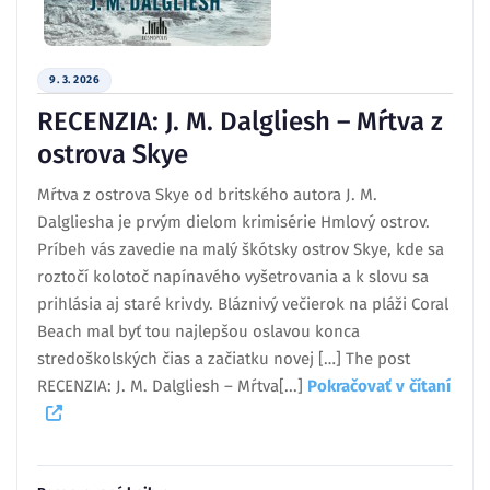
9. 3. 2026
RECENZIA: J. M. Dalgliesh – Mŕtva z
ostrova Skye
Mŕtva z ostrova Skye od britského autora J. M.
Dalgliesha je prvým dielom krimisérie Hmlový ostrov.
Príbeh vás zavedie na malý škótsky ostrov Skye, kde sa
roztočí kolotoč napínavého vyšetrovania a k slovu sa
prihlásia aj staré krivdy. Bláznivý večierok na pláži Coral
Beach mal byť tou najlepšou oslavou konca
stredoškolských čias a začiatku novej […] The post
RECENZIA: J. M. Dalgliesh – Mŕtva[...]
Pokračovať v čítaní