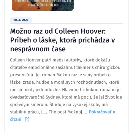
18. 3. 2026
Možno raz od Colleen Hoover:
Príbeh o láske, ktorá prichádza v
nesprávnom čase
Colleen Hoover patrí medzi autorky, ktoré dokážu
čitateľov emocionálne zasiahnuť takmer s chirurgickou
presnosťou. Jej román Možno raz je silný príbeh o
láske, zrade, hudbe a morálnych rozhodnutiach, ktoré
nie sú nikdy jednoduché. Hlavnou hrdinkou románu je
dvadsaťdvaročná Sydney, ktorá má pocit, že jej život ide
správnym smerom. Študuje na vysokej škole, má
stabilnú prácu, […] The post Možno[...]
Pokračovať v
čítaní