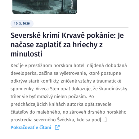
10. 3. 2026
Severské krimi Krvavé pokánie: Je
načase zaplatiť za hriechy z
minulosti
Keď je v prestížnom horskom hoteli nájdená dobodaná
developerka, začína sa vyšetrovanie, ktoré postupne
odkrýva staré konflikty, zničené vzťahy a traumatické
spomienky. Viveca Sten opäť dokazuje, že škandinávsky
triler vie byť mrazivý nielen počasím. Po
predchádzajúcich knihách autorka opäť zavedie
čitateľov do malebného, no zároveň drsného horského
prostredia severného Švédska, kde sa pod[...]
Pokračovať v čítaní