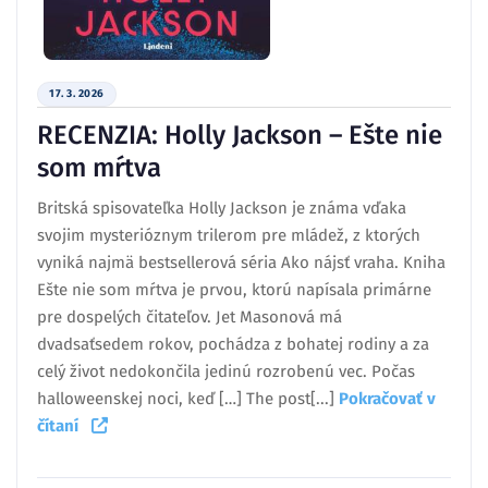
17. 3. 2026
RECENZIA: Holly Jackson – Ešte nie
som mŕtva
Britská spisovateľka Holly Jackson je známa vďaka
svojim mysterióznym trilerom pre mládež, z ktorých
vyniká najmä bestsellerová séria Ako nájsť vraha. Kniha
Ešte nie som mŕtva je prvou, ktorú napísala primárne
pre dospelých čitateľov. Jet Masonová má
dvadsaťsedem rokov, pochádza z bohatej rodiny a za
celý život nedokončila jedinú rozrobenú vec. Počas
halloweenskej noci, keď […] The post[...]
Pokračovať v
čítaní