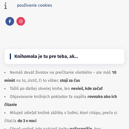
používanie cookies
Facebook
Instagram
Knihomola je tu pre teba, ak…
Nemáš deväť životov na prečítanie všetkého – ale máš
10
minút
na to, zistiť, či to vôbec
stojí za čas
Túžiš po ďalšej skvelej knihe, len
nevieš, kde začať
Objavovanie knižných pokladov ťa napĺňa
rovnako ako ich
čítanie
Miluješ zdieľať knižné zážitky s ľuďmi, ktorí chápu, prečo si
čítal/a
do 3 v noci
Chceš vedieť, kde nakúpiš knihy
najlacnejšie
, bez