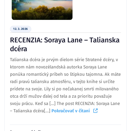
12. 3. 2026
RECENZIA: Soraya Lane – Talianska
dcéra
Talianska dcéra je prvým dielom série Stratené dcéry, v
ktorom nám novozélandská autorka Soraya Lane
ponúka romantický príbeh so štipkou tajomna. Ak máte
radi pravú taliansku atmosféru, v tejto knihe si určite
prídete na svoje. Lily si po nečakanej smrti milovaného
otca drží mužov ďalej od tela a za prioritu považuje
svoju prácu. Keď sa […] The post RECENZIA: Soraya Lane
– Talianska dcéra[...]
Pokračovať v čítaní