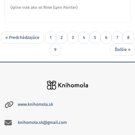
Úplne inak ako vo filme (Lynn Painter)
« Predchádzajúce
1
2
3
4
5
6
7
8
9
Ďalšie »
www.knihomola.sk
knihomola.sk@gmail.com