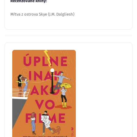
Recenzované knihy:
Mŕtva z ostrova Skye (J.M. Dalgliesh)