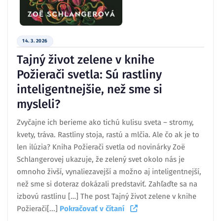
14. 3. 2026
Tajný život zelene v knihe
Požierači svetla: Sú rastliny
inteligentnejšie, než sme si
mysleli?
Zvyčajne ich berieme ako tichú kulisu sveta – stromy,
kvety, tráva. Rastliny stoja, rastú a mlčia. Ale čo ak je to
len ilúzia? Kniha Požierači svetla od novinárky Zoë
Schlangerovej ukazuje, že zelený svet okolo nás je
omnoho živší, vynaliezavejší a možno aj inteligentnejší,
než sme si doteraz dokázali predstaviť. Zahľaďte sa na
izbovú rastlinu […] The post Tajný život zelene v knihe
Požierači[...]
Pokračovať v čítaní