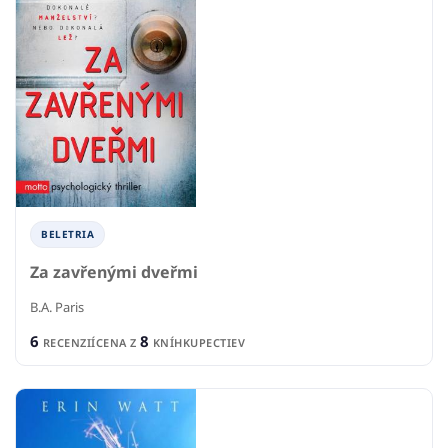
BELETRIA
Za zavřenými dveřmi
B.A. Paris
6
8
RECENZIÍ
CENA Z
KNÍHKUPECTIEV