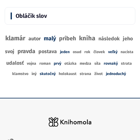
Obláčik slov
klamár
kniha
malý
príbeh
autor
následok
jeho
pravda
svoj
postava
jeden
osud
rok
človek
veľký
nacista
udalosť
vojna
roman
prvý
otázka
medza
sila
rovnaký
strata
klamstvo
iný
skutočný
holokaust
strana
život
jednoduchý