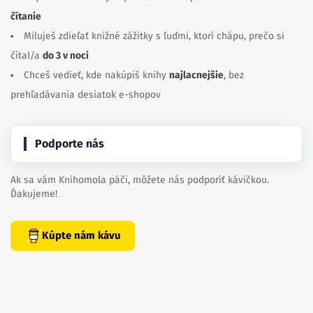
čítanie
Miluješ zdieľať knižné zážitky s ľuďmi, ktorí chápu, prečo si
čítal/a
do 3 v noci
Chceš vedieť, kde nakúpiš knihy
najlacnejšie
, bez
prehľadávania desiatok e-shopov
Podporte nás
Ak sa vám Knihomola páči, môžete nás podporiť kávičkou.
Ďakujeme!
Kúpte nám kávu