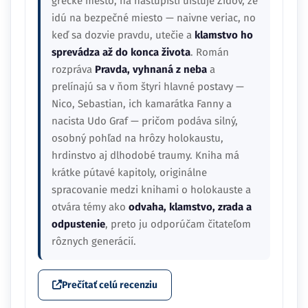
grécke mesto, na nástupišti uisťuje Židov, že
idú na bezpečné miesto — naivne veriac, no
keď sa dozvie pravdu, utečie a
klamstvo ho
sprevádza až do konca života
. Román
rozpráva
Pravda, vyhnaná z neba
a
prelínajú sa v ňom štyri hlavné postavy —
Nico, Sebastian, ich kamarátka Fanny a
nacista Udo Graf — pričom podáva silný,
osobný pohľad na hrôzy holokaustu,
hrdinstvo aj dlhodobé traumy. Kniha má
krátke pútavé kapitoly, originálne
spracovanie medzi knihami o holokauste a
otvára témy ako
odvaha, klamstvo, zrada a
odpustenie
, preto ju odporúčam čitateľom
rôznych generácií.
Prečítať celú recenziu