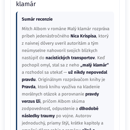
klamár
Sumár recenzie
Mitch Albom v románe Malý klamár rozpráva
príbeh jedenásťročného
Nica Krispisa
, ktorý
z naivnej dôvery uveril autoritám a tým
neúmyselne nahovoril svojich blízkych
nastúpiť do
nacistických transportov
. Keď
pochopil omyl, stal sa z neho
„malý klamár“
a rozhodol sa utekať —
už nikdy nepovedal
pravdu
. Originálnym rozprávačom knihy je
Pravda
, ktorá knihu využíva na kladenie
morálnych otázok a porovnanie
pravdy
verzus lži
, pričom Albom skúma
zodpovednosť, odpustenie a
dlhodobé
následky traumy
po vojne. Autorov
jednoduchý, priamy štýl, krátke kapitoly a