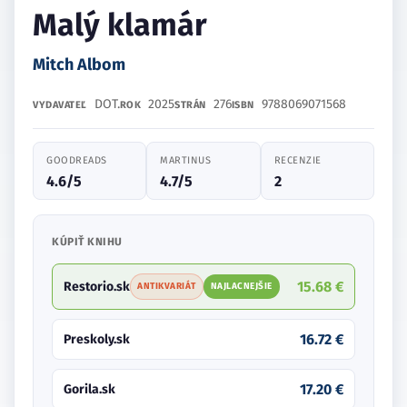
Malý klamár
Mitch Albom
DOT.
2025
276
9788069071568
VYDAVATEĽ
ROK
STRÁN
ISBN
GOODREADS
MARTINUS
RECENZIE
4.6/5
4.7/5
2
KÚPIŤ KNIHU
15.68 €
Restorio.sk
ANTIKVARIÁT
NAJLACNEJŠIE
16.72 €
Preskoly.sk
17.20 €
Gorila.sk