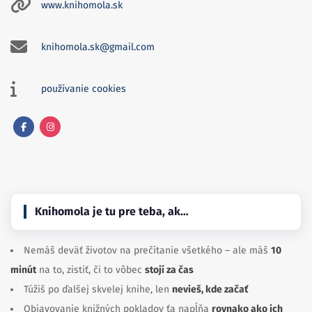
www.knihomola.sk
knihomola.sk@gmail.com
používanie cookies
Facebook
Instagram
Knihomola je tu pre teba, ak…
Nemáš deväť životov na prečítanie všetkého – ale máš
10
minút
na to, zistiť, či to vôbec
stojí za čas
Túžiš po ďalšej skvelej knihe, len
nevieš, kde začať
Objavovanie knižných pokladov ťa napĺňa
rovnako ako ich