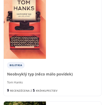
BELETRIA
Neobvyklý typ (něco málo povídek)
Tom Hanks
9
5
RECENZIÍ
CENA Z
KNÍHKUPECTIEV