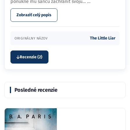
ponúkne mu šancu zachrániť svoju…
...
Zobraziť celý popis
The Little Liar
ORIGINÁLNY NÁZOV
Recenzie (2)
Posledné recenzie