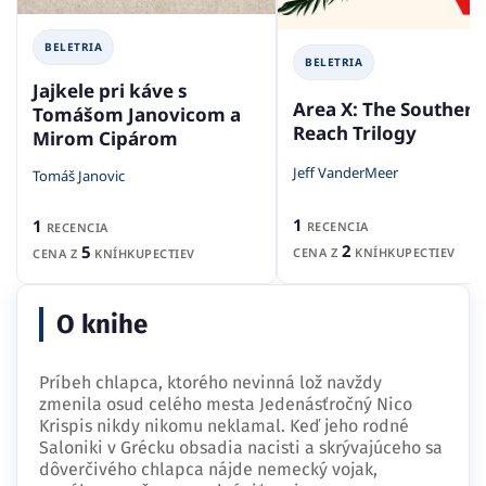
BELETRIA
BELETRIA
Jajkele pri káve s
Area X: The Southern
Tomášom Janovicom a
Reach Trilogy
Mirom Cipárom
Jeff VanderMeer
Tomáš Janovic
1
1
RECENCIA
RECENCIA
2
5
CENA Z
KNÍHKUPECTIEV
CENA Z
KNÍHKUPECTIEV
O knihe
Príbeh chlapca, ktorého nevinná lož navždy
zmenila osud celého mesta Jedenásťročný Nico
Krispis nikdy nikomu neklamal. Keď jeho rodné
Saloniki v Grécku obsadia nacisti a skrývajúceho sa
dôverčivého chlapca nájde nemecký vojak,