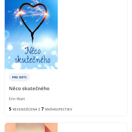
PRE DETI
Něco skutečného
Erin Watt
5
7
RECENZIÍ
CENA Z
KNÍHKUPECTIEV