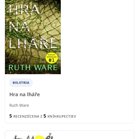
BELETRIA
Hra na lháře
Ruth Ware
5
5
RECENZIÍ
CENA Z
KNÍHKUPECTIEV