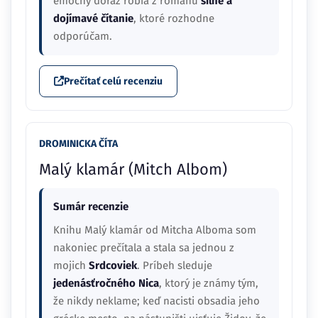
emočný dôraz robia z románu
silné a
dojímavé čítanie
, ktoré rozhodne
odporúčam.
Prečítať celú recenziu
DROMINICKA ČÍTA
Malý klamár (Mitch Albom)
Sumár recenzie
Knihu Malý klamár od Mitcha Alboma som
nakoniec prečítala a stala sa jednou z
mojich
Srdcoviek
. Príbeh sleduje
jedenásťročného Nica
, ktorý je známy tým,
že nikdy neklame; keď nacisti obsadia jeho