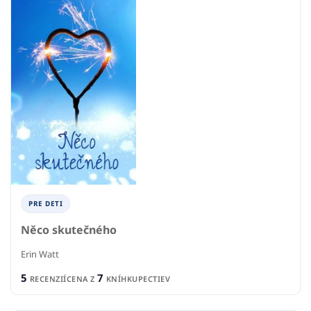
PRE DETI
Něco skutečného
Erin Watt
5
7
RECENZIÍ
CENA Z
KNÍHKUPECTIEV