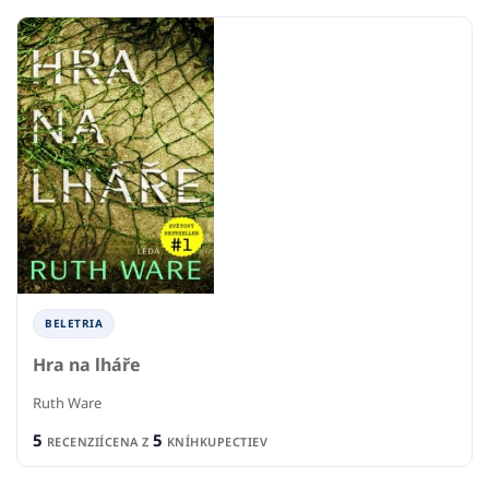
BELETRIA
Hra na lháře
Ruth Ware
5
5
RECENZIÍ
CENA Z
KNÍHKUPECTIEV