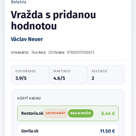
Beletria
Vražda s pridanou
hodnotou
Václav Neuer
Ikar
2016
9788055150673
VYDAVATEĽ
ROK
ISBN
GOODREADS
MARTINUS
RECENZIE
3.9/5
4.6/5
2
KÚPIŤ KNIHU
6.44 €
Restorio.sk
ANTIKVARIÁT
NAJLACNEJŠIE
11.50 €
Gorila.sk