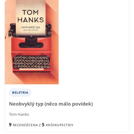
BELETRIA
Neobvyklý typ (něco málo povídek)
Tom Hanks
9
5
RECENZIÍ
CENA Z
KNÍHKUPECTIEV