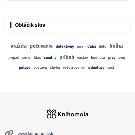
Obláčik slov
vražda
kniha
počúvanie
detektívny
juraj
ďalší
delo
príbeh
prípad
séria
hlas
smutný
václav
hodnota
prvý
svoj
pútavý
postava
chyba
vyšetrovanie
jednotlivý
text
www.knihomola.sk