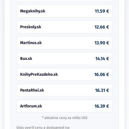
11.59 €
Megaknihy.sk
12.66 €
Preskoly.sk
13.90 €
Martinus.sk
14.14 €
Bux.sk
16.06 €
KnihyPreKazdeho.sk
16.31 €
PantaRhei.sk
16.39 €
Artforum.sk
* aktuálne ceny sa môžu líšiť
Skús overiť cenu a dostupnosť na: