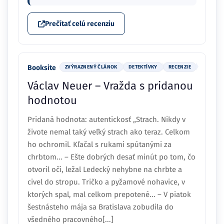
Prečítať celú recenziu
Booksite
ZVÝRAZNENÝ ČLÁNOK
DETEKTÍVKY
RECENZIE
Václav Neuer – Vražda s pridanou
hodnotou
Pridaná hodnota: autentickosť „Strach. Nikdy v
živote nemal taký veľký strach ako teraz. Celkom
ho ochromil. Kľačal s rukami spútanými za
chrbtom... – Ešte dobrých desať minút po tom, čo
otvoril oči, ležal Ledecký nehybne na chrbte a
civel do stropu. Tričko a pyžamové nohavice, v
ktorých spal, mal celkom prepotené... – V piatok
šestnásteho mája sa Bratislava zobudila do
všedného pracovného[...]