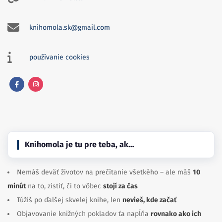
knihomola.sk@gmail.com
používanie cookies
Facebook
Instagram
Knihomola je tu pre teba, ak…
Nemáš deväť životov na prečítanie všetkého – ale máš
10
minút
na to, zistiť, či to vôbec
stojí za čas
Túžiš po ďalšej skvelej knihe, len
nevieš, kde začať
Objavovanie knižných pokladov ťa napĺňa
rovnako ako ich