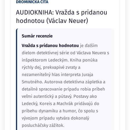
DROMINICKA ČÍTA
AUDIOKNIHA: Vražda s pridanou
hodnotou (Václav Neuer)
Sumár recenzie
Vražda s pridanou hodnotou
je ďalším
dielom detektívnej série od Václava Neuera s
inšpektorom Ledeckým. Kniha ponúka
rýchly dej, prekvapivé zvraty a
nezameniteľný hlas interpreta Juraja
Smutného. Autorova detektívna zápletka a
detailné spracovanie prípadu robia príbeh
veľmi autentický a pútavý. Postavy ako
Ledecký, Koreis a Machrák pridávajú do
príbehu dynamiku a humor, čo spolu s
vývojom prípadu vytvára dokonalý
poslucháčsky zážitok.