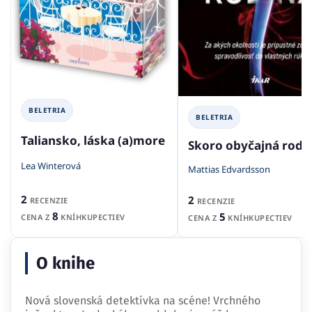
BELETRIA
BELETRIA
Taliansko, láska (a)more
Skoro obyčajná rodi
Lea Winterová
Mattias Edvardsson
2
2
RECENZIE
RECENZIE
8
5
CENA Z
KNÍHKUPECTIEV
CENA Z
KNÍHKUPECTIEV
O knihe
Nová slovenská detektívka na scéne! Vrchného