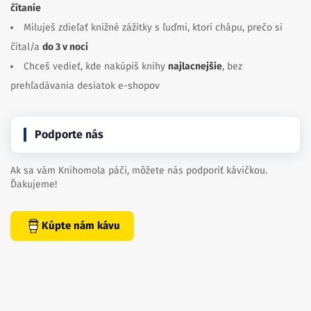
čítanie
Miluješ zdieľať knižné zážitky s ľuďmi, ktorí chápu, prečo si
čítal/a
do 3 v noci
Chceš vedieť, kde nakúpiš knihy
najlacnejšie
, bez
prehľadávania desiatok e-shopov
Podporte nás
Ak sa vám Knihomola páči, môžete nás podporiť kávičkou.
Ďakujeme!
Kúpte nám kávu