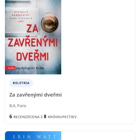
BELETRIA
Za zavřenými dveřmi
B.A. Paris
6
8
RECENZIÍ
CENA Z
KNÍHKUPECTIEV