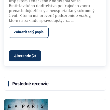
inšpektora Ledeckého z oddelenia vrážd
Bratislavského riaditeľstva policajného zboru
prenasledujú zlé sny a neusporiadaný súkromný
život. K tomu má preveriť podozrenie z vraždy,
ktoré na základe spravodajských…
...
Zobraziť celý popis
Recenzie (2)
Posledné recenzie