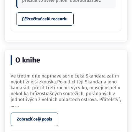
prežitie vo svete plnom dobrodružstiev.
Prečítať celú recenziu
O knihe
Ve třetím díle napínavé série čeká Skandara zatím
nejobtížnější zkouška.Pokud chtějí Skandar a jeho
kamarádi přežít třetí ročník výcviku, musejí uspět v
několika hrůzostrašných soutěžích, pořádaných v
jednotlivých živelních oblastech ostrova. Přátelství,
…
...
Zobraziť celý popis