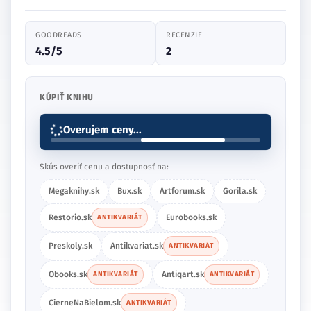
GOODREADS
RECENZIE
4.5/5
2
KÚPIŤ KNIHU
Overujem ceny...
Skús overiť cenu a dostupnosť na:
Megaknihy.sk
Bux.sk
Artforum.sk
Gorila.sk
Restorio.sk
Eurobooks.sk
ANTIKVARIÁT
Preskoly.sk
Antikvariat.sk
ANTIKVARIÁT
Obooks.sk
Antiqart.sk
ANTIKVARIÁT
ANTIKVARIÁT
CierneNaBielom.sk
ANTIKVARIÁT