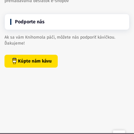
prehľadávania desiatok e-shopov
Podporte nás
Ak sa vám Knihomola páči, môžete nás podporiť kávičkou.
Ďakujeme!
Kúpte nám kávu