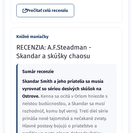
Prečítať celú recenziu
Knižné maniačky
RECENZIA: A.F.Steadman -
Skandar a skúšky chaosu
Sumár recenzie
Skandar Smith a jeho priatelia sa musia
vyrovnať so sériou desivých skúšok na
Ostrove.
Kenna sa ocitá v Orlom hniezde s
neistou budúcnosťou, a Skandar sa musí
rozhodnúť, komu byť verný. Tretí diel série
prináša nové tajomstvá a nečakané zvraty.
Hlavné postavy bojujú o priateľstvo a