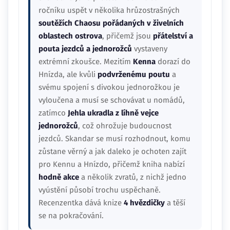
ročníku uspět v několika hrůzostrašných
soutěžích Chaosu pořádaných v živelních
oblastech ostrova
, přičemž jsou
přátelství a
pouta jezdců a jednorožců
vystaveny
extrémní zkoušce. Mezitím
Kenna
dorazí do
Hnízda, ale kvůli
podvrženému poutu
a
svému spojení s divokou jednorožkou je
vyloučena a musí se schovávat u nomádů,
zatímco
Jehla ukradla z líhně vejce
jednorožců
, což ohrožuje budoucnost
jezdců. Skandar se musí rozhodnout, komu
zůstane věrný a jak daleko je ochoten zajít
pro Kennu a Hnízdo, přičemž kniha nabízí
hodně akce
a několik zvratů, z nichž jedno
vyústění působí trochu uspěchaně.
Recenzentka dává knize
4 hvězdičky
a těší
se na pokračování.