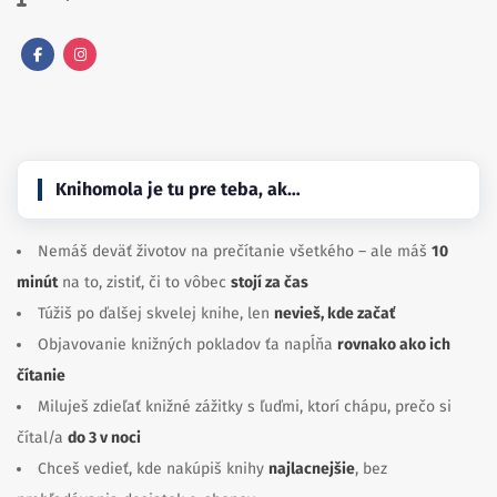
Facebook
Instagram
Knihomola je tu pre teba, ak…
Nemáš deväť životov na prečítanie všetkého – ale máš
10
minút
na to, zistiť, či to vôbec
stojí za čas
Túžiš po ďalšej skvelej knihe, len
nevieš, kde začať
Objavovanie knižných pokladov ťa napĺňa
rovnako ako ich
čítanie
Miluješ zdieľať knižné zážitky s ľuďmi, ktorí chápu, prečo si
čítal/a
do 3 v noci
Chceš vedieť, kde nakúpiš knihy
najlacnejšie
, bez