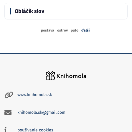
Obláčik slov
postava
ostrov
puto
ďalší
www.knihomola.sk
knihomola.sk@gmail.com
používanie cookies