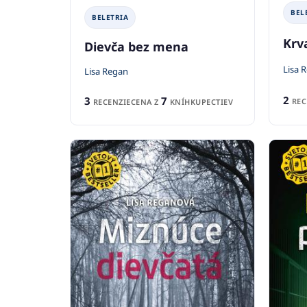
BEL
BELETRIA
Krv
Dievča bez mena
Lisa 
Lisa Regan
2
3
7
REC
RECENZIE
CENA Z
KNÍHKUPECTIEV