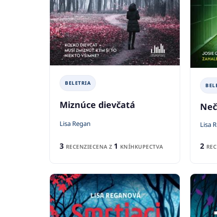
BELETRIA
BEL
Miznúce dievčatá
Neč
Lisa Regan
Lisa 
3
1
2
RECENZIE
CENA Z
KNÍHKUPECTVA
REC