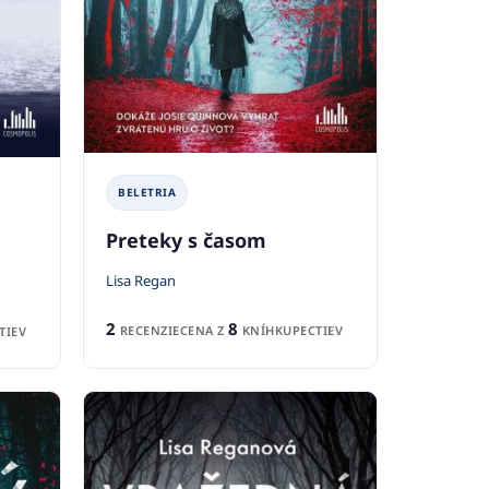
BELETRIA
Preteky s časom
Lisa Regan
2
8
RECENZIE
CENA Z
KNÍHKUPECTIEV
TIEV