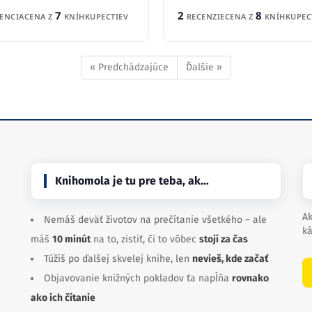
7
2
8
ENCIA
CENA Z
KNÍHKUPECTIEV
RECENZIE
CENA Z
KNÍHKUPEC
« Predchádzajúce
Ďalšie »
Knihomola je tu pre teba, ak…
Ak
Nemáš deväť životov na prečítanie všetkého – ale
ká
máš
10 minút
na to, zistiť, či to vôbec
stojí za čas
Túžiš po ďalšej skvelej knihe, len
nevieš, kde začať
Objavovanie knižných pokladov ťa napĺňa
rovnako
ako ich čítanie