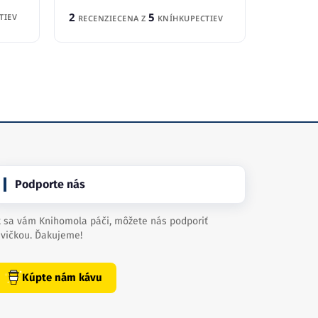
2
5
TIEV
RECENZIE
CENA Z
KNÍHKUPECTIEV
Podporte nás
 sa vám Knihomola páči, môžete nás podporiť
vičkou. Ďakujeme!
Kúpte nám kávu