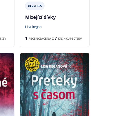
BELETRIA
Mizející dívky
Lisa Regan
1
7
TIEV
RECENCIA
CENA Z
KNÍHKUPECTIEV