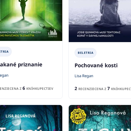
ETRIA
BELETRIA
akané priznanie
Pochované kosti
Regan
Lisa Regan
6
2
7
ENZIE
CENA Z
KNÍHKUPECTIEV
RECENZIE
CENA Z
KNÍHKUPEC