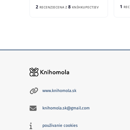
1
2
8
REC
RECENZIE
CENA Z
KNÍHKUPECTIEV
www.knihomola.sk
knihomola.sk@gmail.com
používanie cookies