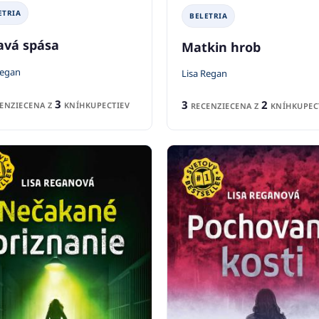
ETRIA
BELETRIA
avá spása
Matkin hrob
Regan
Lisa Regan
3
3
2
ENZIE
CENA Z
KNÍHKUPECTIEV
RECENZIE
CENA Z
KNÍHKUPEC