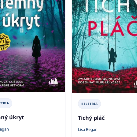
ETRIA
BELETRIA
ný úkryt
Tichý pláč
Regan
Lisa Regan