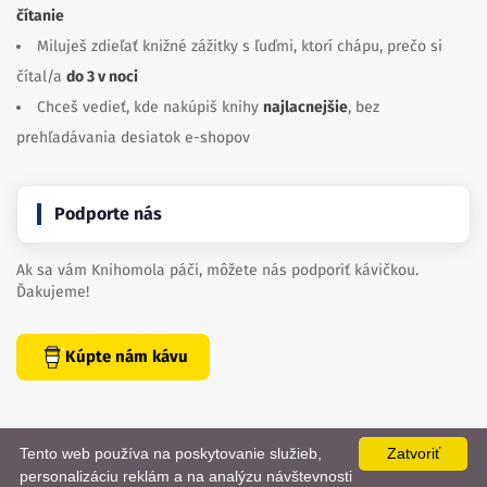
čítanie
Miluješ zdieľať knižné zážitky s ľuďmi, ktorí chápu, prečo si
čítal/a
do 3 v noci
Chceš vedieť, kde nakúpiš knihy
najlacnejšie
, bez
prehľadávania desiatok e-shopov
Podporte nás
Ak sa vám Knihomola páči, môžete nás podporiť kávičkou.
Ďakujeme!
Kúpte nám kávu
Tento web používa na poskytovanie služieb,
Zatvoriť
personalizáciu reklám a na analýzu návštevnosti