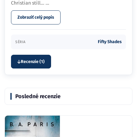
Christian still…
...
Zobraziť celý popis
Fifty Shades
SÉRIA
Recenzie (1)
Posledné recenzie