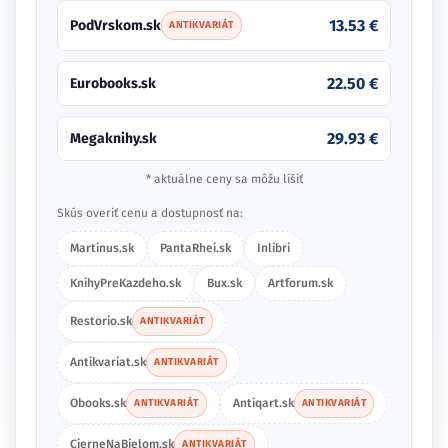
13.53 €
PodVrskom.sk
ANTIKVARIÁT
22.50 €
Eurobooks.sk
29.93 €
Megaknihy.sk
* aktuálne ceny sa môžu líšiť
Skús overiť cenu a dostupnosť na:
Martinus.sk
PantaRhei.sk
Inlibri
KnihyPreKazdeho.sk
Bux.sk
Artforum.sk
Restorio.sk
ANTIKVARIÁT
Antikvariat.sk
ANTIKVARIÁT
Obooks.sk
Antiqart.sk
ANTIKVARIÁT
ANTIKVARIÁT
CierneNaBielom.sk
ANTIKVARIÁT