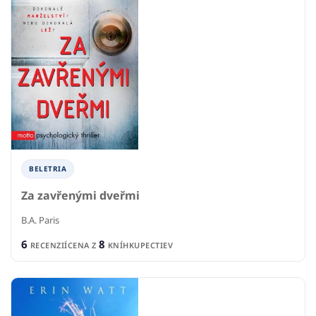
BELETRIA
Za zavřenými dveřmi
B.A. Paris
6
8
RECENZIÍ
CENA Z
KNÍHKUPECTIEV