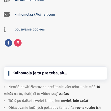
knihomola.sk@gmail.com
používanie cookies
Facebook
Instagram
Knihomola je tu pre teba, ak…
Nemáš deväť životov na prečítanie všetkého – ale máš
10
minút
na to, zistiť, či to vôbec
stojí za čas
Túžiš po ďalšej skvelej knihe, len
nevieš, kde začať
Objavovanie knižných pokladov ťa napĺňa
rovnako ako ich