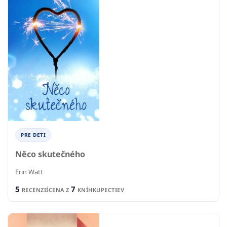
PRE DETI
Něco skutečného
Erin Watt
5
7
RECENZIÍ
CENA Z
KNÍHKUPECTIEV