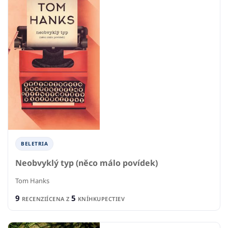
BELETRIA
Neobvyklý typ (něco málo povídek)
Tom Hanks
9
5
RECENZIÍ
CENA Z
KNÍHKUPECTIEV