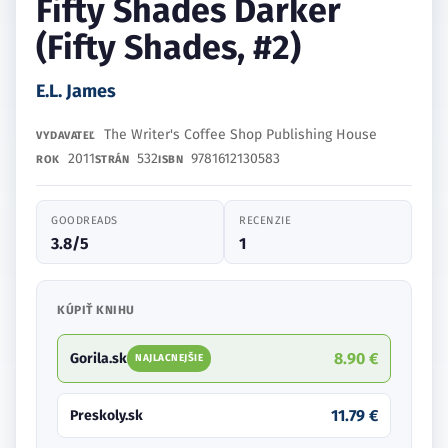
Fifty Shades Darker
(Fifty Shades, #2)
E.L. James
The Writer's Coffee Shop Publishing House
VYDAVATEĽ
2011
532
9781612130583
ROK
STRÁN
ISBN
GOODREADS
RECENZIE
3.8/5
1
KÚPIŤ KNIHU
8.90 €
Gorila.sk
NAJLACNEJŠIE
11.79 €
Preskoly.sk