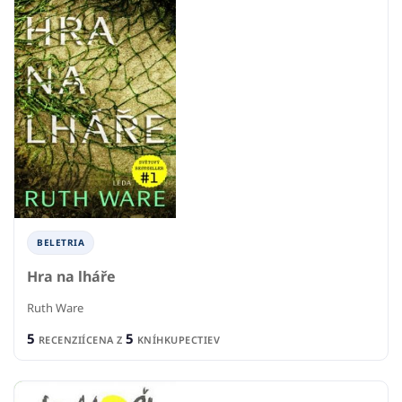
BELETRIA
Hra na lháře
Ruth Ware
5
5
RECENZIÍ
CENA Z
KNÍHKUPECTIEV