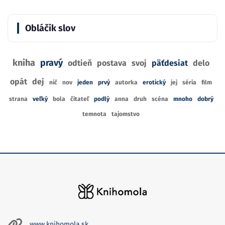
Obláčik slov
kniha
pravý
odtieň
postava
svoj
päťdesiat
delo
opát
dej
nič
nov
jeden
prvý
autorka
erotický
jej
séria
film
strana
veľký
bola
čitateľ
podlý
anna
druh
scéna
mnoho
dobrý
temnota
tajomstvo
www.knihomola.sk