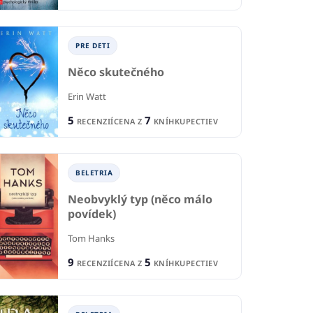
PRE DETI
Něco skutečného
Erin Watt
5
7
RECENZIÍ
CENA Z
KNÍHKUPECTIEV
BELETRIA
Neobvyklý typ (něco málo
povídek)
Tom Hanks
9
5
RECENZIÍ
CENA Z
KNÍHKUPECTIEV