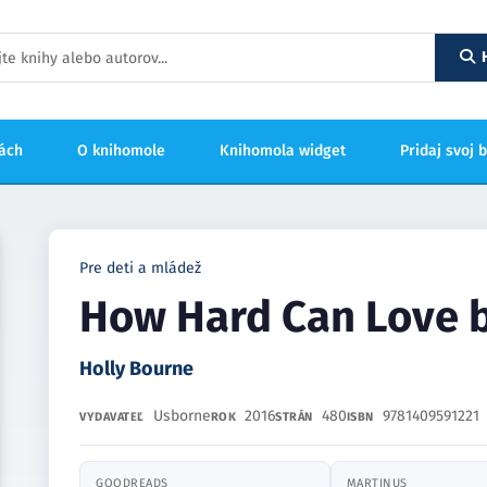
hách
O knihomole
Knihomola widget
Pridaj svoj 
Pre deti a mládež
How Hard Can Love 
Holly Bourne
Usborne
2016
480
9781409591221
VYDAVATEĽ
ROK
STRÁN
ISBN
GOODREADS
MARTINUS