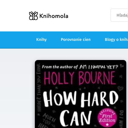
Knihy
Porovnanie cien
Blogy o kni