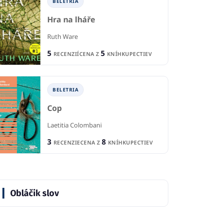
BELETRIA
Hra na lháře
Ruth Ware
5
5
RECENZIÍ
CENA Z
KNÍHKUPECTIEV
BELETRIA
Cop
Laetitia Colombani
3
8
RECENZIE
CENA Z
KNÍHKUPECTIEV
TI A MLÁDEŽ
P
PRE DETI A MLÁDEŽ
Obláčik slov
ujeme celý rok
Ja
Air Awakens
mi
Kończak