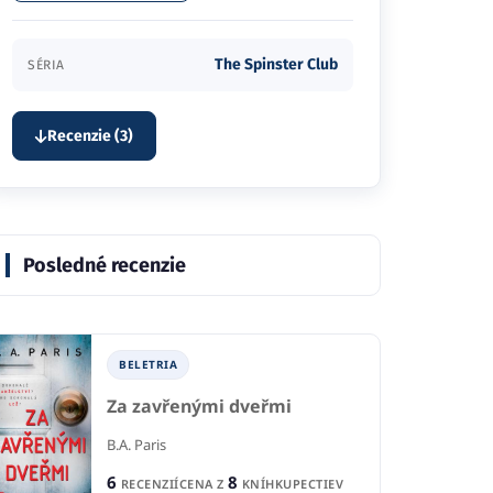
The Spinster Club
SÉRIA
Recenzie (3)
Posledné recenzie
BELETRIA
Za zavřenými dveřmi
B.A. Paris
6
8
RECENZIÍ
CENA Z
KNÍHKUPECTIEV