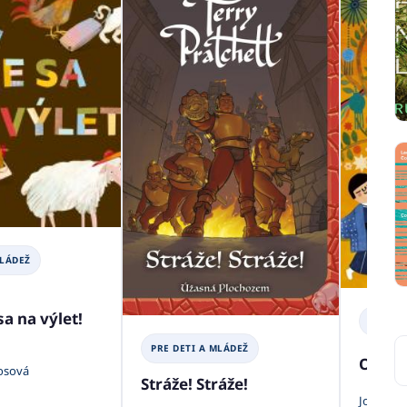
MLÁDEŽ
sa na výlet!
PRE DE
PRE DETI A MLÁDEŽ
Oslav
osová
Stráže! Stráže!
Joanna 