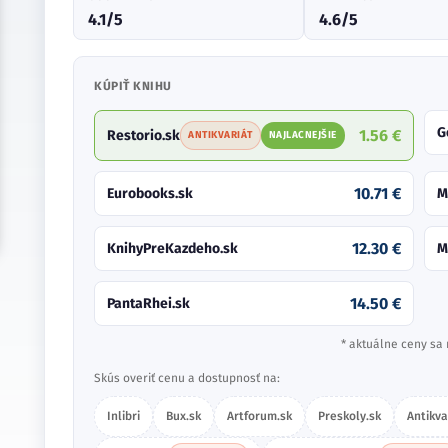
4.1/5
4.6/5
KÚPIŤ KNIHU
G
1.56 €
Restorio.sk
ANTIKVARIÁT
NAJLACNEJŠIE
10.71 €
Eurobooks.sk
M
12.30 €
KnihyPreKazdeho.sk
M
14.50 €
PantaRhei.sk
* aktuálne ceny sa 
Skús overiť cenu a dostupnosť na:
Inlibri
Bux.sk
Artforum.sk
Preskoly.sk
Antikva