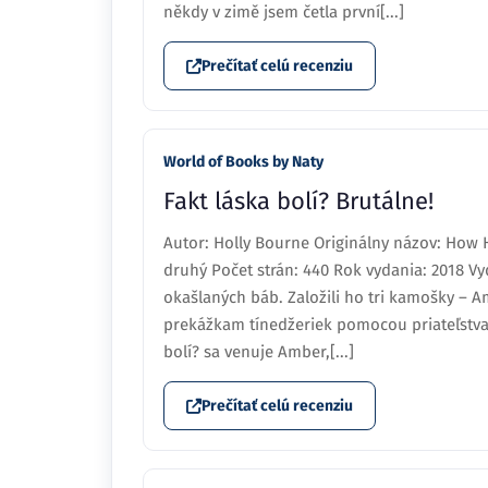
někdy v zimě jsem četla první[...]
Prečítať celú recenziu
World of Books by Naty
Fakt láska bolí? Brutálne!
Autor: Holly Bourne Originálny názov: How 
druhý Počet strán: 440 Rok vydania: 2018 Vyd
okašlaných báb. Založili ho tri kamošky – Am
prekážkam tínedžeriek pomocou priateľstva
bolí? sa venuje Amber,[...]
Prečítať celú recenziu