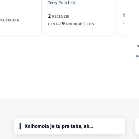
Terry Pratchett
1
2
RECEN
RECENZIE
KUPECTVA
9
CENA Z
CENA Z
KNÍHKUPECTIEV
s
n
Knihomola je tu pre teba, ak…