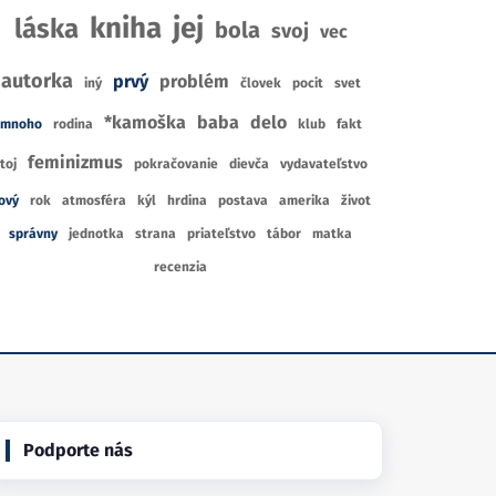
Elise Kova
Ale
kniha
jej
láska
bola
svoj
vec
7
CIA
1
RECENZIÍ
R
8
autorka
prvý
problém
1
KNÍHKUPECTIEV
iný
človek
pocit
svet
CENA Z
KNÍHKUPECTVA
CE
*kamoška
baba
delo
mnoho
rodina
klub
fakt
feminizmus
toj
pokračovanie
dievča
vydavateľstvo
ový
rok
atmosféra
kýl
hrdina
postava
amerika
život
správny
jednotka
strana
priateľstvo
tábor
matka
recenzia
Podporte nás