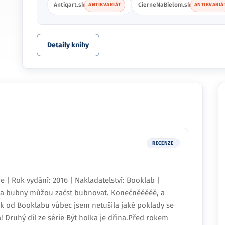
Antiqart.sk
CierneNaBielom.sk
ANTIKVARIÁT
ANTIKVARIÁ
Detaily knihy
RECENZE
 | Rok vydání: 2016 | Nakladatelství: Booklab |
l a bubny můžou začst bubnovat. Konečněěěěě, a
ík od Booklabu vůbec jsem netušila jaké poklady se
Druhý díl ze série Být holka je dřina.Před rokem