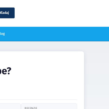
Hľadaj
blog
be?
RECENZIE