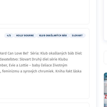
4/5
HOLLY BOURNE
KLUB OKAŠLANÝCH BÁB
SLOVART
Hard Can Love Be? Séria: Klub okašlaných báb Diel:
avateľstvo: Slovart Druhý diel série Klubu
ber, Evie a Lottie – baby čeliace životným
, feminizmu a syrových chrumiek. Kniha Fakt láska