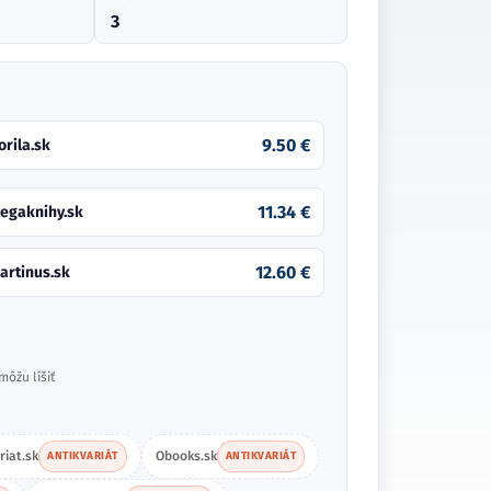
3
9.50 €
orila.sk
11.34 €
egaknihy.sk
12.60 €
artinus.sk
môžu líšiť
riat.sk
Obooks.sk
ANTIKVARIÁT
ANTIKVARIÁT