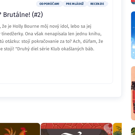
ODPORÚČAM!
PRE MLÁDEŽ
RECENZIE
 Brutálne! (#2)
 že je Holly Bourne môj nový idol, lebo sa jej
 tínedžerky. Ona však nenapísala len jednu knihu,
žitú otázku: stojí pokračovanie za to? Ach, dúfam, že
že stojí! "Druhý diel série Klub okašlaných báb.