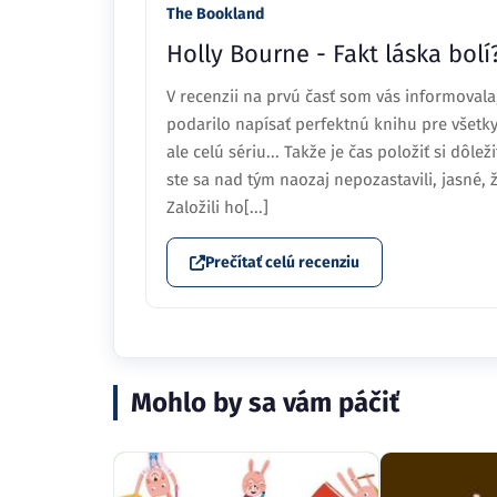
The Bookland
Holly Bourne - Fakt láska bolí?
V recenzii na prvú časť som vás informovala,
podarilo napísať perfektnú knihu pre všetky
ale celú sériu... Takže je čas položiť si dôle
ste sa nad tým naozaj nepozastavili, jasné, 
Založili ho[...]
Prečítať celú recenziu
Mohlo by sa vám páčiť