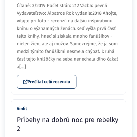
Čítané: 3/2019 Počet strán: 212 Väzba: pevná
Vydavateľstvo: Albatros Rok vydania:2018 Ahojte,
vitajte pri foto - recenzií na ďalšiu inšpiratívnu
knihu o významných ženách.Keď vyšla prvá časť
tejto knihy, hneď si získala mnoho fanúšikov -
nielen žien, ale aj mužov. Samozrejme, že ja som
medzi týmito fanúšikmi nesmela chýbať. Druhá
časť tejto knižôčky na seba nenechala dlho čakať
a[...]
Prečítať celú recenziu
Vinlit
Príbehy na dobrú noc pre rebelky
2