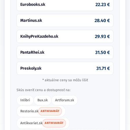
22.23 €
Eurobooks.sk
28.40 €
Martinus.sk
29.93 €
KnihyPreKazdeho.sk
31.50 €
PantaRhei.sk
31.71 €
Preskoly.sk
* aktuálne ceny sa môžu líšiť
Skús overiť cenu a dostupnosť na:
Inlibri
Bux.sk
Artforum.sk
Restorio.sk
ANTIKVARIÁT
Antikvariat.sk
ANTIKVARIÁT