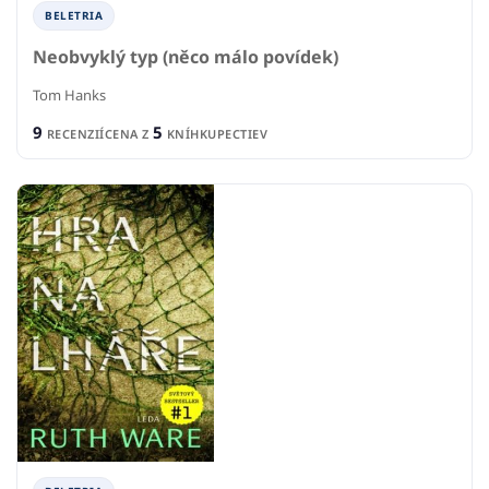
BELETRIA
Neobvyklý typ (něco málo povídek)
Tom Hanks
9
5
RECENZIÍ
CENA Z
KNÍHKUPECTIEV