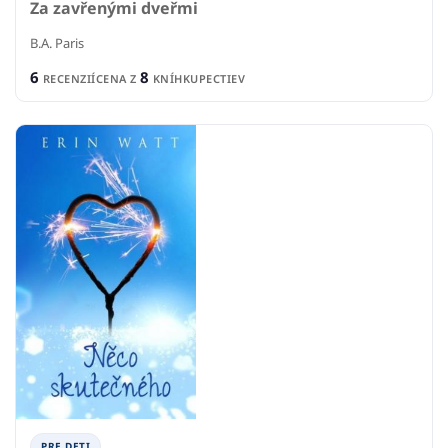
Za zavřenými dveřmi
B.A. Paris
6
8
RECENZIÍ
CENA Z
KNÍHKUPECTIEV
PRE DETI