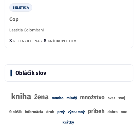
BELETRIA
Cop
Laetitia Colombani
3
8
RECENZIE
CENA Z
KNÍHKUPECTIEV
Obláčik slov
kniha
žena
množstvo
mnoho
mladý
svet
svoj
príbeh
fanúšik
informácia
druh
prvý
významný
dobro
noc
krátky