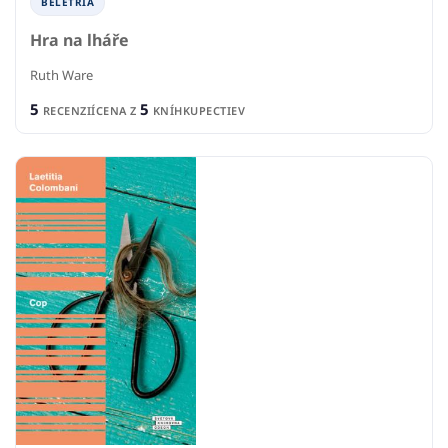
BELETRIA
Hra na lháře
Ruth Ware
5
5
RECENZIÍ
CENA Z
KNÍHKUPECTIEV