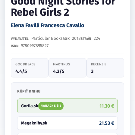
Good Night Stories for
Rebel Girls 2
Elena Favilli Francesca Cavallo
Particular Books
2018
224
VYDAVATEĽ
ROK
STRÁN
9780997895827
ISBN
GOODREADS
MARTINUS
RECENZIE
4.4/5
4.2/5
3
KÚPIŤ KNIHU
11.30 €
Gorila.sk
NAJLACNEJŠIE
21.53 €
Megaknihy.sk