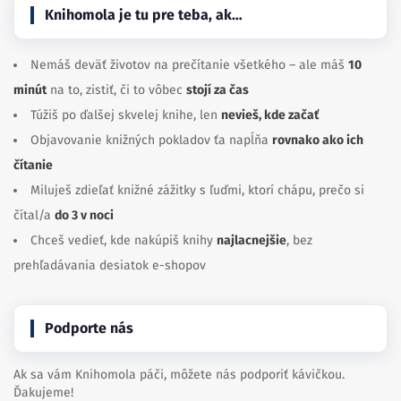
Knihomola je tu pre teba, ak…
Nemáš deväť životov na prečítanie všetkého – ale máš
10
minút
na to, zistiť, či to vôbec
stojí za čas
Túžiš po ďalšej skvelej knihe, len
nevieš, kde začať
Objavovanie knižných pokladov ťa napĺňa
rovnako ako ich
čítanie
Miluješ zdieľať knižné zážitky s ľuďmi, ktorí chápu, prečo si
čítal/a
do 3 v noci
Chceš vedieť, kde nakúpiš knihy
najlacnejšie
, bez
prehľadávania desiatok e-shopov
Podporte nás
Ak sa vám Knihomola páči, môžete nás podporiť kávičkou.
Ďakujeme!