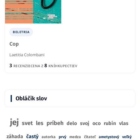
BELETRIA
Cop
Laetitia Colombani
3
8
RECENZIE
CENA Z
KNÍHKUPECTIEV
Obláčik slov
jej
svet
les
príbeh
delo
svoj
oco
rubín
vlas
záhada
častý
autorka
prvý
medza
čitateľ
ametystový
veľký