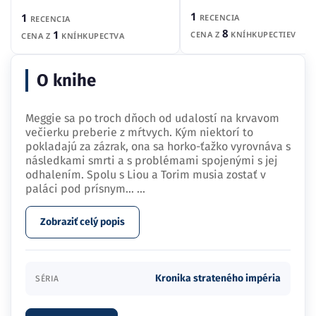
1
1
RECENCIA
RECENCIA
8
1
CENA Z
KNÍHKUPECTIEV
CENA Z
KNÍHKUPECTVA
O knihe
Meggie sa po troch dňoch od udalostí na krvavom
večierku preberie z mŕtvych. Kým niektorí to
pokladajú za zázrak, ona sa horko-ťažko vyrovnáva s
následkami smrti a s problémami spojenými s jej
odhalením. Spolu s Liou a Torim musia zostať v
paláci pod prísnym…
...
Zobraziť celý popis
Kronika strateného impéria
SÉRIA