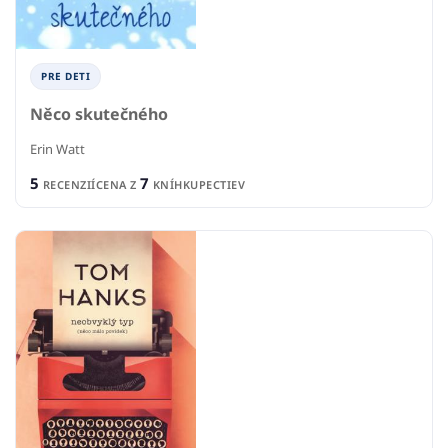
PRE DETI
Něco skutečného
Erin Watt
5
7
RECENZIÍ
CENA Z
KNÍHKUPECTIEV