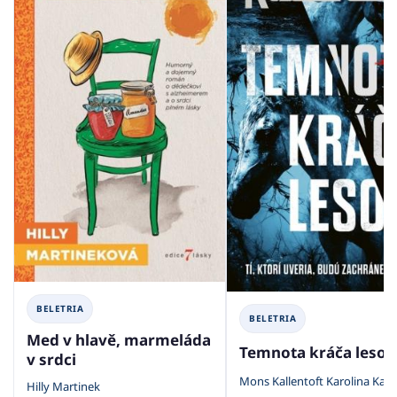
BELETRIA
BELETRIA
Med v hlavě, marmeláda
Temnota kráča leso
v srdci
Mons Kallentoft Karolina Kall
Hilly Martinek