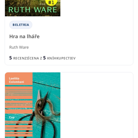
BELETRIA
Hra na lháře
Ruth Ware
5
5
RECENZIÍ
CENA Z
KNÍHKUPECTIEV