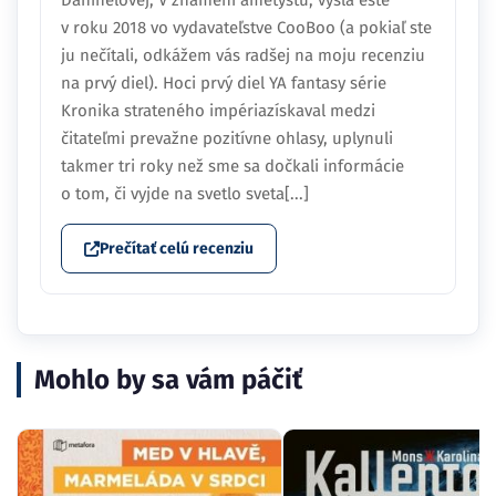
Danihelovej, V znamení ametystu, vyšla ešte
v roku 2018 vo vydavateľstve CooBoo (a pokiaľ ste
ju nečítali, odkážem vás radšej na moju recenziu
na prvý diel). Hoci prvý diel YA fantasy série
Kronika strateného impériazískaval medzi
čitateľmi prevažne pozitívne ohlasy, uplynuli
takmer tri roky než sme sa dočkali informácie
o tom, či vyjde na svetlo sveta[...]
Prečítať celú recenziu
Mohlo by sa vám páčiť