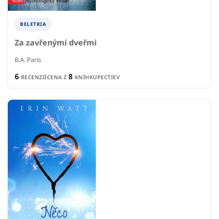
BELETRIA
Za zavřenými dveřmi
B.A. Paris
6
8
RECENZIÍ
CENA Z
KNÍHKUPECTIEV