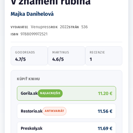
V znamení rubína
Majka Danihelová
Venupress
2022
536
VYDAVATEĽ
ROK
STRÁN
9788099972521
ISBN
GOODREADS
MARTINUS
RECENZIE
4.7/5
4.6/5
1
KÚPIŤ KNIHU
11.20 €
Gorila.sk
NAJLACNEJŠIE
11.56 €
Restorio.sk
ANTIKVARIÁT
11.69 €
Preskoly.sk