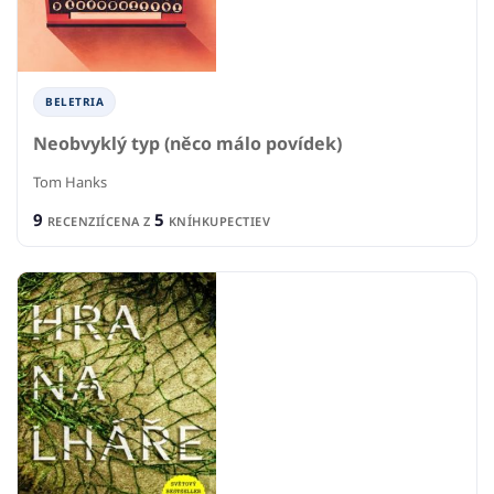
BELETRIA
Neobvyklý typ (něco málo povídek)
Tom Hanks
9
5
RECENZIÍ
CENA Z
KNÍHKUPECTIEV