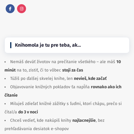
Facebook
Instagram
Knihomola je tu pre teba, ak…
Nemáš deväť životov na prečítanie všetkého – ale máš
10
minút
na to, zistiť, či to vôbec
stojí za čas
Túžiš po ďalšej skvelej knihe, len
nevieš, kde začať
Objavovanie knižných pokladov ťa napĺňa
rovnako ako ich
čítanie
Miluješ zdieľať knižné zážitky s ľuďmi, ktorí chápu, prečo si
čítal/a
do 3 v noci
Chceš vedieť, kde nakúpiš knihy
najlacnejšie
, bez
prehľadávania desiatok e-shopov