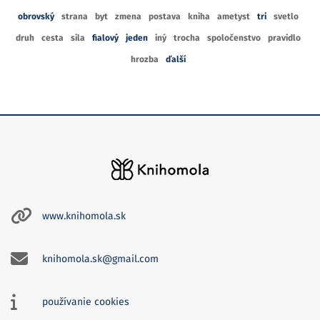
obrovský
strana
byt
zmena
postava
kniha
ametyst
tri
svetlo
druh
cesta
sila
fialový
jeden
iný
trocha
spoločenstvo
pravidlo
hrozba
ďalší
www.knihomola.sk
knihomola.sk@gmail.com
používanie cookies