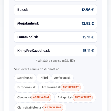
12.56 €
Bux.sk
13.92 €
Megaknihy.sk
15.11 €
PantaRhei.sk
15.11 €
KnihyPreKazdeho.sk
* aktuálne ceny sa môžu líšiť
Skús overiť cenu a dostupnosť na:
Martinus.sk
Inlibri
Artforum.sk
Eurobooks.sk
Antikvariat.sk
ANTIKVARIÁT
Obooks.sk
Antiqart.sk
ANTIKVARIÁT
ANTIKVARIÁT
CierneNaBielom.sk
ANTIKVARIÁT