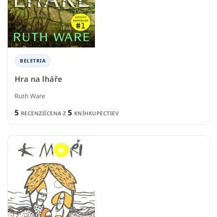
BELETRIA
Hra na lháře
Ruth Ware
5
5
RECENZIÍ
CENA Z
KNÍHKUPECTIEV