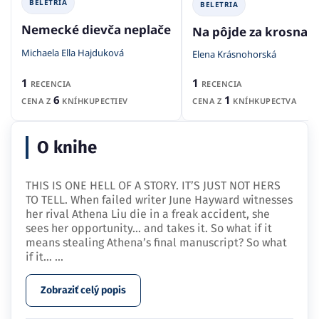
BELETRIA
BELETRIA
Nemecké dievča neplače
Na pôjde za krosnam
Michaela Ella Hajduková
Elena Krásnohorská
1
1
RECENCIA
RECENCIA
6
1
CENA Z
KNÍHKUPECTIEV
CENA Z
KNÍHKUPECTVA
O knihe
THIS IS ONE HELL OF A STORY. IT’S JUST NOT HERS
TO TELL. When failed writer June Hayward witnesses
her rival Athena Liu die in a freak accident, she
sees her opportunity… and takes it. So what if it
means stealing Athena’s final manuscript? So what
if it…
...
Zobraziť celý popis