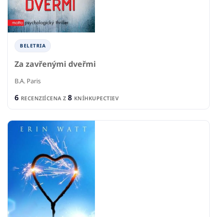
BELETRIA
Za zavřenými dveřmi
B.A. Paris
6
8
RECENZIÍ
CENA Z
KNÍHKUPECTIEV