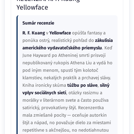
Yellowface
Sumár recenzie
R. F. Kuang
v
Yellowface
opúšťa fantasy a
ponúka ostrý, realistický pohľad do
zákulisia
amerického vydavateľského priemyslu
. Keď
June Hayward po Atheninej smrti prisvojí
nepublikovaný rukopis Athena Liu a vydá ho
pod iným menom, spustí tým kolotoč
klamstiev, nekalých praktík a prchavej slávy.
Kniha ironicky skúma
túžbu po sláve
,
silný
vplyv sociálnych sietí
, otázky rasizmu a
morálky v literárnom svete a často používa
satirický, provokatívny štýl. Recenzentka
mala zmiešané pocity — oceňuje autorkin
štýl a nápad, no považuje dielo za miestami
repetitívne s akčnejšou, no nedotiahnutou