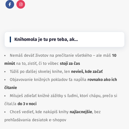
Facebook
Instagram
Knihomola je tu pre teba, ak…
Nemáš deväť životov na prečítanie všetkého – ale máš
10
minút
na to, zistiť, či to vôbec
stojí za čas
Túžiš po ďalšej skvelej knihe, len
nevieš, kde začať
Objavovanie knižných pokladov ťa napĺňa
rovnako ako ich
čítanie
Miluješ zdieľať knižné zážitky s ľuďmi, ktorí chápu, prečo si
čítal/a
do 3 v noci
Chceš vedieť, kde nakúpiš knihy
najlacnejšie
, bez
prehľadávania desiatok e-shopov