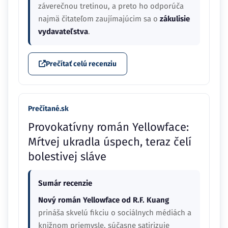
záverečnou tretinou, a preto ho odporúča
najmä čitateľom zaujímajúcim sa o
zákulisie
vydavateľstva
.
Prečítať celú recenziu
Prečítané.sk
Provokatívny román Yellowface:
Mŕtvej ukradla úspech, teraz čelí
bolestivej sláve
Sumár recenzie
Nový román Yellowface od R.F. Kuang
prináša skvelú fikciu o sociálnych médiách a
knižnom priemysle, súčasne satirizuje