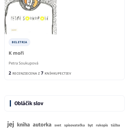
BELETRIA
K moři
Petra Soukupová
2
7
RECENZIE
CENA Z
KNÍHKUPECTIEV
Obláčik slov
jej
kniha
autorka
svet
spisovateľka
byt
rukopis
túžba