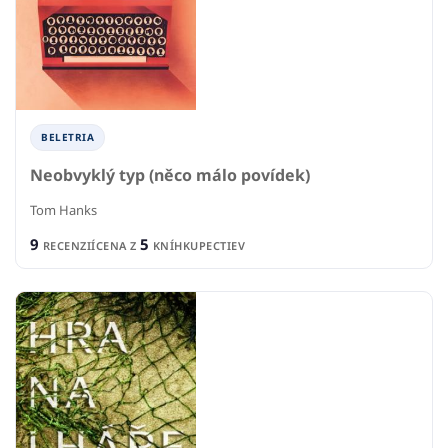
BELETRIA
Neobvyklý typ (něco málo povídek)
Tom Hanks
9
5
RECENZIÍ
CENA Z
KNÍHKUPECTIEV