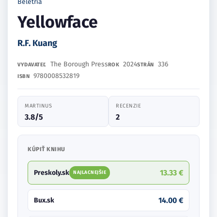
Beletria
Yellowface
R.F. Kuang
The Borough Press
2024
336
VYDAVATEĽ
ROK
STRÁN
9780008532819
ISBN
MARTINUS
RECENZIE
3.8/5
2
KÚPIŤ KNIHU
13.33 €
Preskoly.sk
NAJLACNEJŠIE
14.00 €
Bux.sk