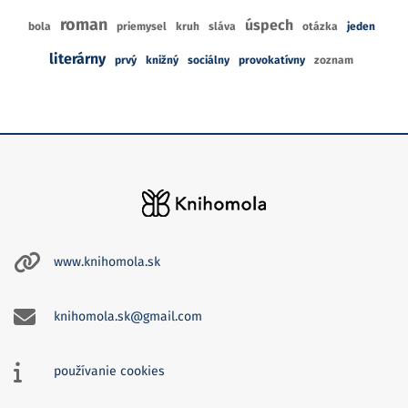
roman
úspech
bola
priemysel
kruh
sláva
otázka
jeden
literárny
prvý
knižný
sociálny
provokatívny
zoznam
www.knihomola.sk
knihomola.sk@gmail.com
používanie cookies