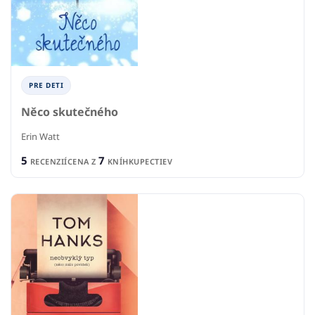
PRE DETI
Něco skutečného
Erin Watt
5
7
RECENZIÍ
CENA Z
KNÍHKUPECTIEV