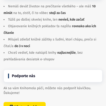
Nemáš deväť životov na prečítanie všetkého – ale máš
10
minút
na to, zistiť, či to vôbec
stojí za čas
Túžiš po ďalšej skvelej knihe, len
nevieš, kde začať
Objavovanie knižných pokladov ťa napĺňa
rovnako ako ich
čítanie
Miluješ zdieľať knižné zážitky s ľuďmi, ktorí chápu, prečo si
čítal/a
do 3 v noci
Chceš vedieť, kde nakúpiš knihy
najlacnejšie
, bez
prehľadávania desiatok e-shopov
Podporte nás
Ak sa vám Knihomola páči, môžete nás podporiť kávičkou.
Ďakujeme!