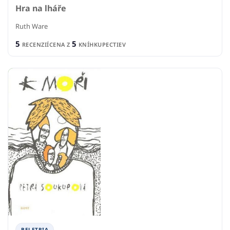
Hra na lháře
Ruth Ware
5
5
RECENZIÍ
CENA Z
KNÍHKUPECTIEV
BELETRIA