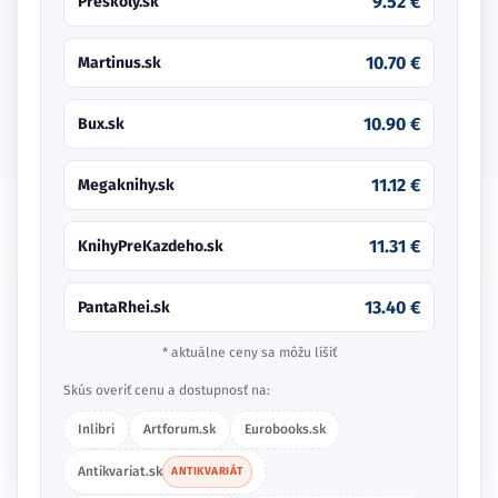
9.52 €
Preskoly.sk
10.70 €
Martinus.sk
10.90 €
Bux.sk
11.12 €
Megaknihy.sk
11.31 €
KnihyPreKazdeho.sk
13.40 €
PantaRhei.sk
* aktuálne ceny sa môžu líšiť
Skús overiť cenu a dostupnosť na:
Inlibri
Artforum.sk
Eurobooks.sk
Antikvariat.sk
ANTIKVARIÁT