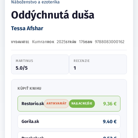
Náboženstvo a ezoterika
Oddýchnutá duša
Tessa Afshar
Kumran
2025
176
9788083000162
VYDAVATEĽ
ROK
STRÁN
ISBN
MARTINUS
RECENZIE
5.0/5
1
KÚPIŤ KNIHU
9.36 €
Restorio.sk
ANTIKVARIÁT
NAJLACNEJŠIE
9.40 €
Gorila.sk