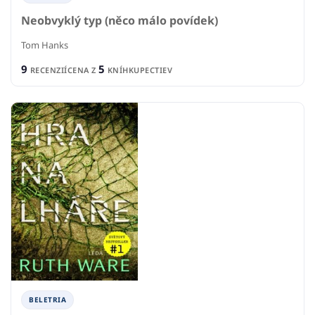
Neobvyklý typ (něco málo povídek)
Tom Hanks
9
5
RECENZIÍ
CENA Z
KNÍHKUPECTIEV
BELETRIA