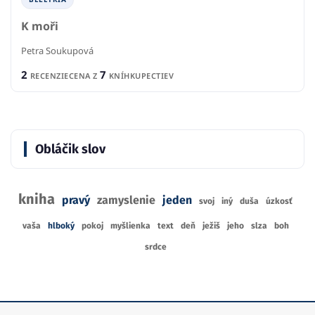
K moři
Petra Soukupová
2
7
RECENZIE
CENA Z
KNÍHKUPECTIEV
Obláčik slov
kniha
pravý
zamyslenie
jeden
svoj
iný
duša
úzkosť
vaša
hlboký
pokoj
myšlienka
text
deň
ježiš
jeho
slza
boh
srdce