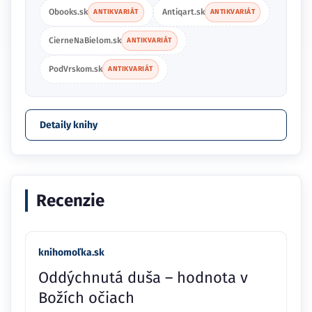
Obooks.sk
Antiqart.sk
ANTIKVARIÁT
ANTIKVARIÁT
CierneNaBielom.sk
ANTIKVARIÁT
PodVrskom.sk
ANTIKVARIÁT
Detaily knihy
Recenzie
knihomoľka.sk
Oddýchnutá duša – hodnota v
Božích očiach