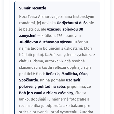
Sumár recenzie
Hoci Tessa Afsharová je známa historickými
románmi, jej novinka
Oddýchnutá duša
nie
je beletriou, ale
vzácnou zbierkou 30
zamyslení
— krátkou, 176‑stranovou
30‑dňovou duchovnou výzvou
určenou
najmä ľuďom bojujúcim s úzkosťami, ktorí
hľadajú pokoj. Každé zamyslenie vychádza z
citátu z Písma, autorka vkladá osobné
skúsenosti a každú reflexiu dopĺňajú štyri
praktické časti:
Reflexia, Modlitba, Oáza,
Spočinutie
. Kniha pomáha
uzdraviť
pokrivený pohľad na seba
, pripomína, že
Boh je s vami a zbiera vaše slzy
, číta sa
ľahko, dopĺňajú ju nádherné fotografie a
recenzentka ju odporúča ako balzam pre
srdce a prevenciu proti vyhoreniu. Autorka