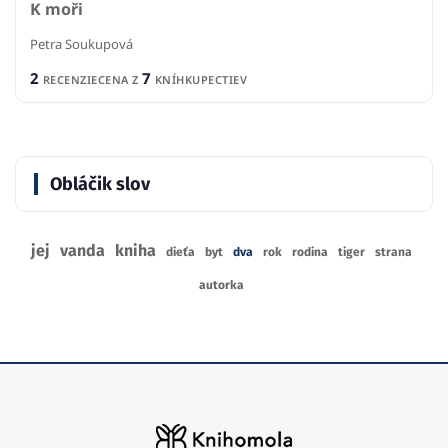
K moři
Petra Soukupová
2
7
RECENZIE
CENA Z
KNÍHKUPECTIEV
Obláčik slov
jej
vanda
kniha
dieťa
byt
dva
rok
rodina
tiger
strana
autorka