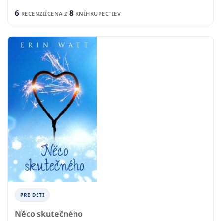
6
8
RECENZIÍ
CENA Z
KNÍHKUPECTIEV
PRE DETI
Něco skutečného