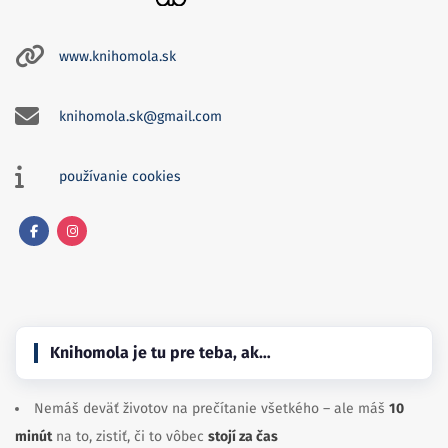
www.knihomola.sk
knihomola.sk@gmail.com
používanie cookies
Facebook
Instagram
Knihomola je tu pre teba, ak…
Nemáš deväť životov na prečítanie všetkého – ale máš
10
minút
na to, zistiť, či to vôbec
stojí za čas