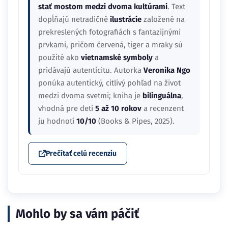
stať mostom medzi dvoma kultúrami
. Text
dopĺňajú netradičné
ilustrácie
založené na
prekreslených fotografiách s fantazijnými
prvkami, pričom červená, tiger a mraky sú
použité ako
vietnamské symboly
a
pridávajú autenticitu. Autorka
Veronika Ngo
ponúka autentický, citlivý pohľad na život
medzi dvoma svetmi; kniha je
bilinguálna
,
vhodná pre deti
5 až 10 rokov
a recenzent
ju hodnotí
10/10
(Books & Pipes, 2025).
Prečítať celú recenziu
Mohlo by sa vám páčiť