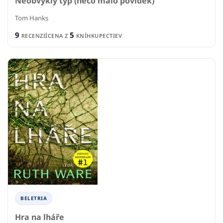
Neobvyklý typ (něco málo povídek)
Tom Hanks
9
5
RECENZIÍ
CENA Z
KNÍHKUPECTIEV
BELETRIA
Hra na lháře