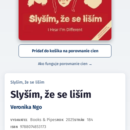
Pridať do košíka na porovnanie cien
Ako funguje porovnanie cien →
Slyším, že se liším
Slyším, že se liším
Veronika Ngo
Books & Pipes
2025
184
VYDAVATEĽ
ROK
STRÁN
9788074853173
ISBN