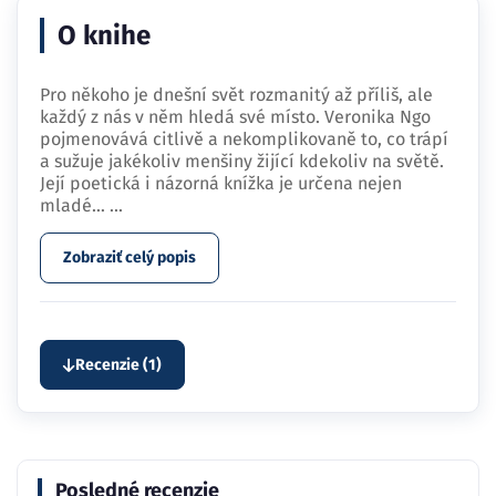
O knihe
Pro někoho je dnešní svět rozmanitý až příliš, ale
každý z nás v něm hledá své místo. Veronika Ngo
pojmenovává citlivě a nekomplikovaně to, co trápí
a sužuje jakékoliv menšiny žijící kdekoliv na světě.
Její poetická i názorná knížka je určena nejen
mladé…
...
Zobraziť celý popis
Recenzie (1)
Posledné recenzie