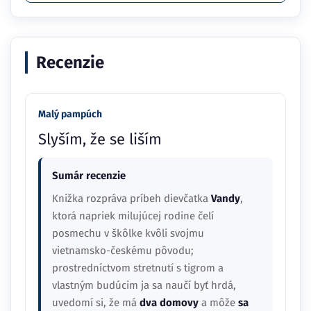
Recenzie
Malý pampúch
Slyším, že se liším
Sumár recenzie
Knižka rozpráva príbeh dievčatka
Vandy
,
ktorá napriek milujúcej rodine čelí
posmechu v škôlke kvôli svojmu
vietnamsko-českému pôvodu;
prostredníctvom stretnutí s tigrom a
vlastným budúcim ja sa naučí byť hrdá,
uvedomí si, že má
dva domovy
a môže
sa