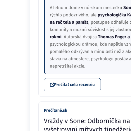
V letnom dome v nórskom mestečku
So
rýchlo podozrivého, ale
psychologička K
na reč tela a pamäť
, postupne odhaľuje d
komunity a možnú súvislosť s jej vlastn
rokmi
. Autorská dvojica
Thomas Enger a
psychologickou drámou, kde napätie vzni
pomalého odkrývania minulosti než z akci
stavia na atmosfére, psychológii postáv
nepretržitej akcie.
Prečítať celú recenziu
Prečítané.sk
Vraždy v Sone: Odborníčka na
vyšetrovaní mŕtvych tínedžeri