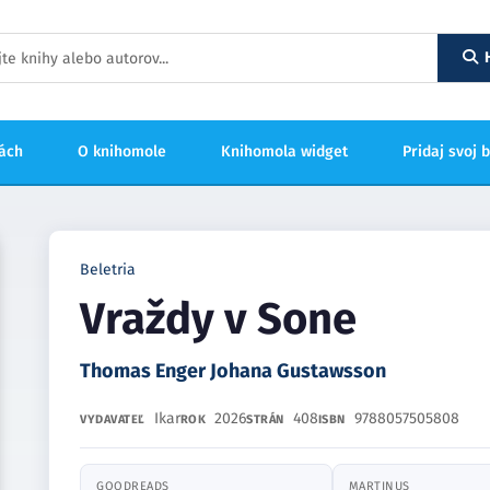
hách
O knihomole
Knihomola widget
Pridaj svoj 
Beletria
Vraždy v Sone
Thomas Enger Johana Gustawsson
Ikar
2026
408
9788057505808
VYDAVATEĽ
ROK
STRÁN
ISBN
GOODREADS
MARTINUS