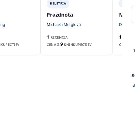
BELETR
BELETRIA
Metro
Prázdnota
Dmitry 
ung
Michaela Merglová
1
1
RECEN
RECENCIA
9
CENA Z
KUPECTIEV
CENA Z
KNÍHKUPECTIEV
o
d