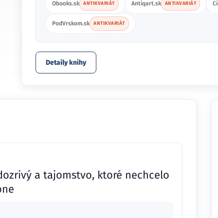
Obooks.sk
Antiqart.sk
C
ANTIKVARIÁT
ANTIKVARIÁT
PodVrskom.sk
ANTIKVARIÁT
Detaily knihy
ozrivý a tajomstvo, ktoré nechcelo
one