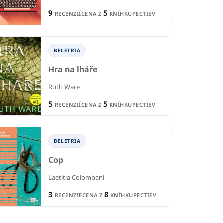
9
5
RECENZIÍ
CENA Z
KNÍHKUPECTIEV
BELETRIA
Hra na lháře
Ruth Ware
5
5
RECENZIÍ
CENA Z
KNÍHKUPECTIEV
BELETRIA
Cop
Laetitia Colombani
3
8
RECENZIE
CENA Z
KNÍHKUPECTIEV