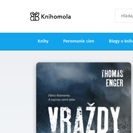
Knihy
Porovnanie cien
Blogy o kni