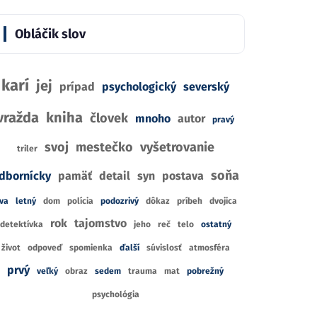
B
IA
BELETRIA
Mo
 2034
Obláčik slov
Bez rozlúčky
Kat
Glukhovsky
Samantha Young
karí
jej
1
2
prípad
psychologický
severský
R
CIA
RECENZIE
2
2
CE
KNÍHKUPECTIEV
CENA Z
KNÍHKUPECTIEV
vražda
kniha
človek
mnoho
autor
pravý
svoj
mestečko
vyšetrovanie
triler
soňa
dbornícky
pamäť
detail
syn
postava
va
letný
dom
polícia
podozrivý
dôkaz
príbeh
dvojica
rok
tajomstvo
detektívka
jeho
reč
telo
ostatný
život
odpoveď
spomienka
ďalší
súvislosť
atmosféra
prvý
veľký
obraz
sedem
trauma
mat
pobrežný
psychológia