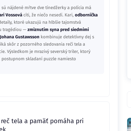
n
sú nájdené mŕtve dve tínedžerky a polícia má
ari Vossová
cíti, že niečo nesedí. Kari,
odborníčka
etaily, ktoré ukazujú na hlbšie tajomstvá
ou tragédiou —
zmiznutím syna pred siedmimi
 Johana Gustawsson
kombinuje detektívny dej s
ká skôr z pozorného sledovania reči tela a
e. Výsledkom je mrazivý severský triler, ktorý
 a postupnom skladaní puzzle namiesto
 reč tela a pamäť pomáha pri
ek