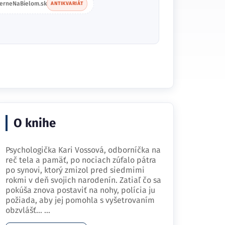
ierneNaBielom.sk
ANTIKVARIÁT
O knihe
Psychologička Kari Vossová, odborníčka na
reč tela a pamäť, po nociach zúfalo pátra
po synovi, ktorý zmizol pred siedmimi
rokmi v deň svojich narodenín. Zatiaľ čo sa
pokúša znova postaviť na nohy, polícia ju
požiada, aby jej pomohla s vyšetrovaním
obzvlášť…
...