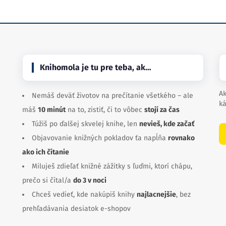
Knihomola je tu pre teba, ak…
Ak
Nemáš deväť životov na prečítanie všetkého – ale
ká
máš
10 minút
na to, zistiť, či to vôbec
stojí za čas
Túžiš po ďalšej skvelej knihe, len
nevieš, kde začať
Objavovanie knižných pokladov ťa napĺňa
rovnako
ako ich čítanie
Miluješ zdieľať knižné zážitky s ľuďmi, ktorí chápu,
prečo si čítal/a
do 3 v noci
Chceš vedieť, kde nakúpiš knihy
najlacnejšie
, bez
prehľadávania desiatok e-shopov