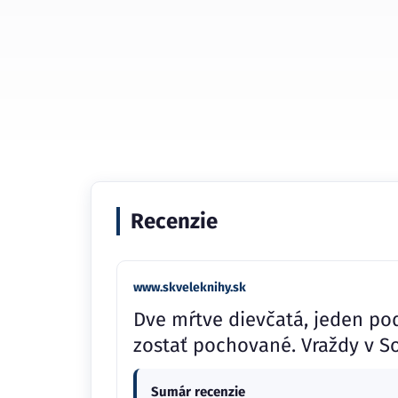
Recenzie
www.skveleknihy.sk
Dve mŕtve dievčatá, jeden pod
zostať pochované. Vraždy v S
Sumár recenzie