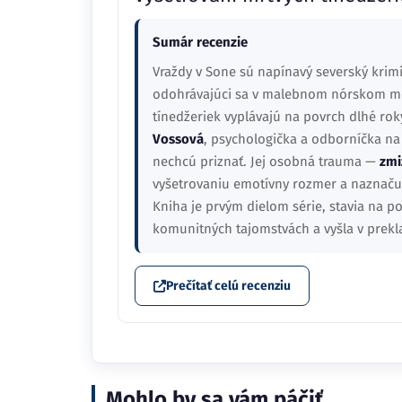
Sumár recenzie
Vraždy v Sone sú napínavý severský kri
odohrávajúci sa v malebnom nórskom 
tínedžeriek vyplávajú na povrch dlhé ro
Vossová
, psychologička a odborníčka na r
nechcú priznať. Jej osobná trauma —
zmi
vyšetrovaniu emotívny rozmer a naznaču
Kniha je prvým dielom série, stavia na 
komunitných tajomstvách a vyšla v prek
Prečítať celú recenziu
Mohlo by sa vám páčiť