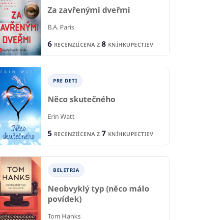
Za zavřenými dveřmi
B.A. Paris
6
8
RECENZIÍ
CENA Z
KNÍHKUPECTIEV
PRE DETI
Něco skutečného
Erin Watt
5
7
RECENZIÍ
CENA Z
KNÍHKUPECTIEV
BELETRIA
Neobvyklý typ (něco málo
povídek)
Tom Hanks