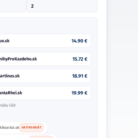
2
14.90 €
ux.sk
15.72 €
nihyPreKazdeho.sk
18.91 €
artinus.sk
19.99 €
antaRhei.sk
môžu líšiť
tikvariat.sk
ANTIKVARIÁT