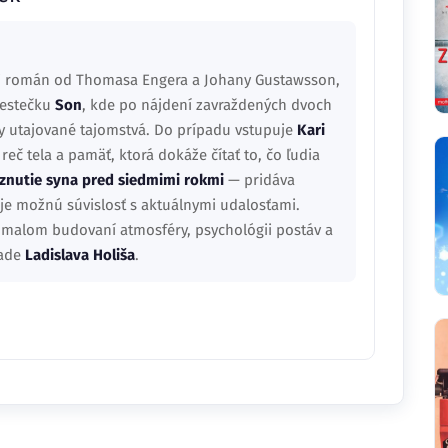
mi román od Thomasa Engera a Johany Gustawsson,
mestečku
Son
, kde po nájdení zavraždených dvoch
ky utajované tajomstvá. Do prípadu vstupuje
Kari
eč tela a pamäť, ktorá dokáže čítať to, čo ľudia
znutie syna pred siedmimi rokmi
— pridáva
je možnú súvislosť s aktuálnymi udalosťami.
pomalom budovaní atmosféry, psychológii postáv a
lade
Ladislava Holiša
.