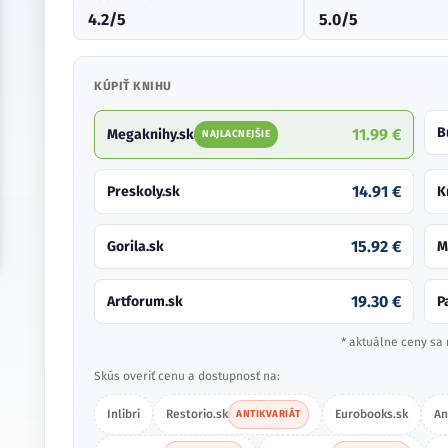
4.2/5
5.0/5
KÚPIŤ KNIHU
B
11.99 €
Megaknihy.sk
NAJLACNEJŠIE
14.91 €
Preskoly.sk
K
15.92 €
Gorila.sk
M
19.30 €
Artforum.sk
P
* aktuálne ceny sa 
Skús overiť cenu a dostupnosť na:
Inlibri
Restorio.sk
Eurobooks.sk
An
ANTIKVARIÁT