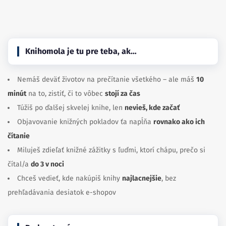
Facebook
Instagram
Knihomola je tu pre teba, ak…
Nemáš deväť životov na prečítanie všetkého – ale máš
10
minút
na to, zistiť, či to vôbec
stojí za čas
Túžiš po ďalšej skvelej knihe, len
nevieš, kde začať
Objavovanie knižných pokladov ťa napĺňa
rovnako ako ich
čítanie
Miluješ zdieľať knižné zážitky s ľuďmi, ktorí chápu, prečo si
čítal/a
do 3 v noci
Chceš vedieť, kde nakúpiš knihy
najlacnejšie
, bez
prehľadávania desiatok e-shopov