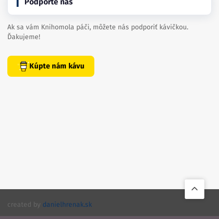
Podporte nás
Ak sa vám Knihomola páči, môžete nás podporiť kávičkou.
Ďakujeme!
Kúpte nám kávu
created by
danielhrenak.sk
Späť