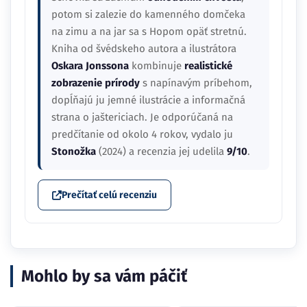
potom si zalezie do kamenného domčeka
na zimu a na jar sa s Hopom opäť stretnú.
Kniha od švédskeho autora a ilustrátora
Oskara Jonssona
kombinuje
realistické
zobrazenie prírody
s napínavým príbehom,
dopĺňajú ju jemné ilustrácie a informačná
strana o jaštericiach. Je odporúčaná na
predčítanie od okolo 4 rokov, vydalo ju
Stonožka
(2024) a recenzia jej udelila
9/10
.
Prečítať celú recenziu
Mohlo by sa vám páčiť