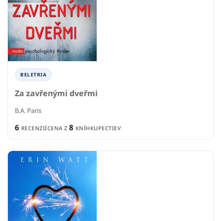
BELETRIA
Za zavřenými dveřmi
B.A. Paris
6
8
RECENZIÍ
CENA Z
KNÍHKUPECTIEV