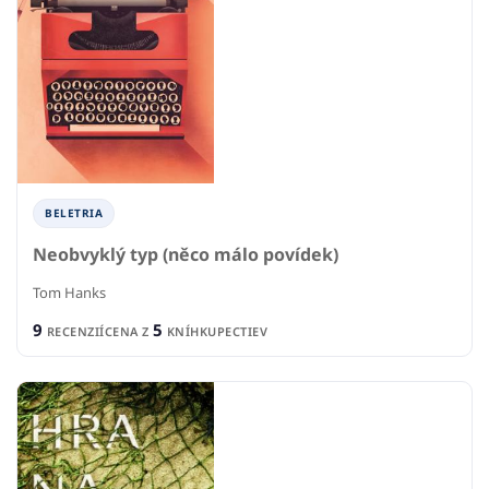
BELETRIA
Neobvyklý typ (něco málo povídek)
Tom Hanks
9
5
RECENZIÍ
CENA Z
KNÍHKUPECTIEV