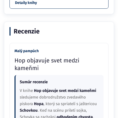
Detaily knihy
Recenzie
Malý pampúch
Hop objavuje svet medzi
kameňmi
Sumár recenzie
V knihe
Hop objavuje svet medzi kameňmi
sledujeme dobrodružstvo zvedavého
piskora
Hopa
, ktorý sa spriatelí s jaštericou
Schovkou
. Keď na scénu priletí sojka,
Schovka sa zachráni
odhodením chvosta
,