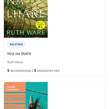
BELETRIA
Hra na lháře
Ruth Ware
5
5
RECENZIÍ
CENA Z
KNÍHKUPECTIEV