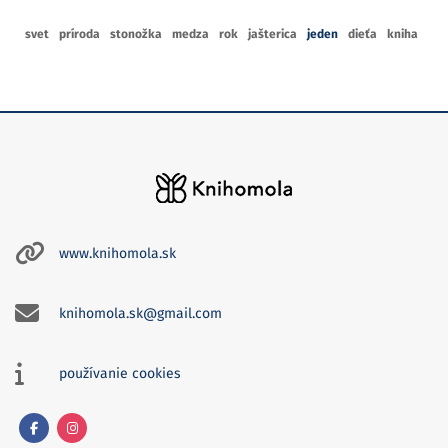
svet
príroda
stonožka
medza
rok
jašterica
jeden
dieťa
kniha
www.knihomola.sk
knihomola.sk@gmail.com
používanie cookies