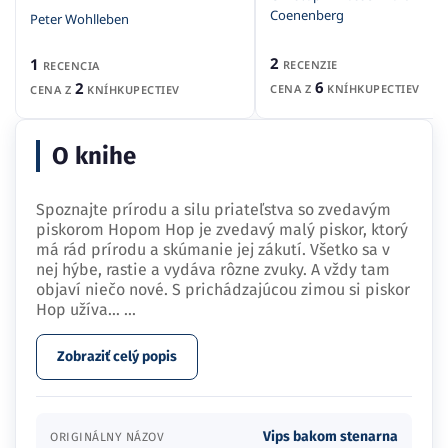
Coenenberg
Peter Wohlleben
2
1
RECENZIE
RECENCIA
6
2
CENA Z
KNÍHKUPECTIEV
CENA Z
KNÍHKUPECTIEV
O knihe
Spoznajte prírodu a silu priateľstva so zvedavým
piskorom Hopom Hop je zvedavý malý piskor, ktorý
má rád prírodu a skúmanie jej zákutí. Všetko sa v
nej hýbe, rastie a vydáva rôzne zvuky. A vždy tam
objaví niečo nové. S prichádzajúcou zimou si piskor
Hop užíva…
...
Zobraziť celý popis
Vips bakom stenarna
ORIGINÁLNY NÁZOV