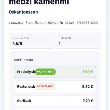
medzi kameňmi
Oskar Jonsson
Stonožka
2024
32
9788055192611
VYDAVATEĽ
ROK
STRÁN
ISBN
GOODREADS
RECENZIE
4.6/5
1
KÚPIŤ KNIHU
2.90 €
Preskoly.sk
NAJLACNEJŠIE
5.52 €
Restorio.sk
ANTIKVARIÁT
7.70 €
Gorila.sk