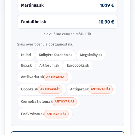
10.19 €
Martinus.sk
10.90 €
PantaRhei.sk
* aktuálne ceny sa môžu líšiť
Skús overiť cenu a dostupnosť na:
Inlibri
KnihyPreKazdeho.sk
Megaknihy.sk
Bux.sk
Artforum.sk
Eurobooks.sk
Antikvariat.sk
ANTIKVARIÁT
Obooks.sk
Antiqart.sk
ANTIKVARIÁT
ANTIKVARIÁT
CierneNaBielom.sk
ANTIKVARIÁT
PodVrskom.sk
ANTIKVARIÁT