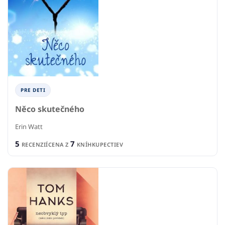
PRE DETI
Něco skutečného
Erin Watt
5
7
RECENZIÍ
CENA Z
KNÍHKUPECTIEV