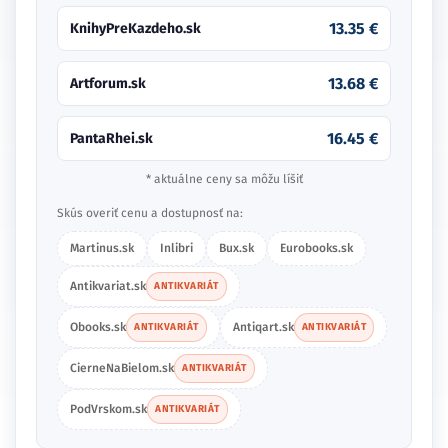
13.35 €
KnihyPreKazdeho.sk
13.68 €
Artforum.sk
16.45 €
PantaRhei.sk
* aktuálne ceny sa môžu líšiť
Skús overiť cenu a dostupnosť na:
Martinus.sk
Inlibri
Bux.sk
Eurobooks.sk
Antikvariat.sk
ANTIKVARIÁT
Obooks.sk
Antiqart.sk
ANTIKVARIÁT
ANTIKVARIÁT
CierneNaBielom.sk
ANTIKVARIÁT
PodVrskom.sk
ANTIKVARIÁT