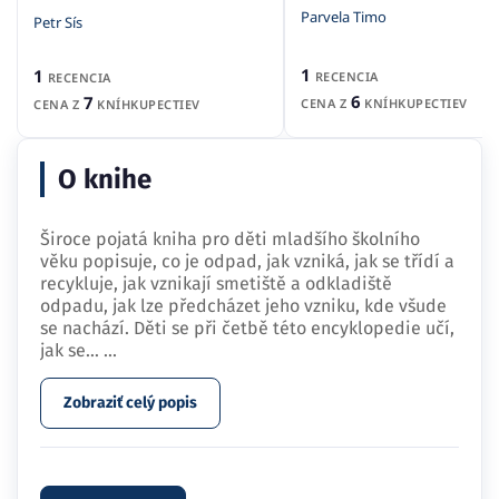
Parvela Timo
Petr Sís
1
1
RECENCIA
RECENCIA
6
7
CENA Z
KNÍHKUPECTIEV
CENA Z
KNÍHKUPECTIEV
O knihe
Široce pojatá kniha pro děti mladšího školního
věku popisuje, co je odpad, jak vzniká, jak se třídí a
recykluje, jak vznikají smetiště a odkladiště
odpadu, jak lze předcházet jeho vzniku, kde všude
se nachází. Děti se při četbě této encyklopedie učí,
jak se…
...
Zobraziť celý popis