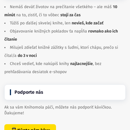
Nemáš deväť životov na prečítanie všetkého – ale máš
10
minút
na to, zistiť, či to vôbec
stojí za čas
Túžiš po ďalšej skvelej knihe, len
nevieš, kde začať
Objavovanie knižných pokladov ťa napĺňa
rovnako ako ich
čítanie
Miluješ zdieľať knižné zážitky s ľuďmi, ktorí chápu, prečo si
čítal/a
do 3 v noci
Chceš vedieť, kde nakúpiš knihy
najlacnejšie
, bez
prehľadávania desiatok e-shopov
Podporte nás
Ak sa vám Knihomola páči, môžete nás podporiť kávičkou.
Ďakujeme!