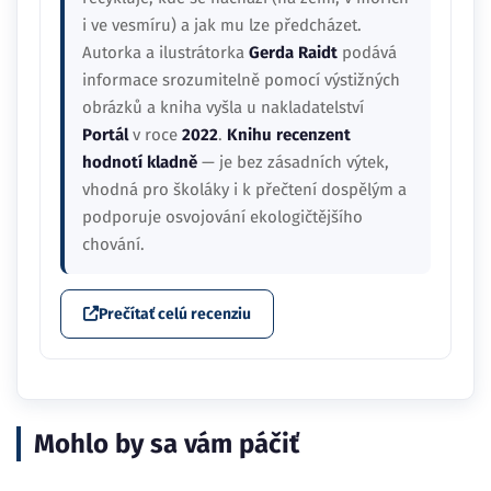
i ve vesmíru) a jak mu lze předcházet.
Autorka a ilustrátorka
Gerda Raidt
podává
informace srozumitelně pomocí výstižných
obrázků a kniha vyšla u nakladatelství
Portál
v roce
2022
.
Knihu recenzent
hodnotí kladně
— je bez zásadních výtek,
vhodná pro školáky i k přečtení dospělým a
podporuje osvojování ekologičtějšího
chování.
Prečítať celú recenziu
Mohlo by sa vám páčiť