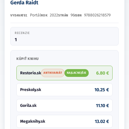
Gerda Raidt
Portál
2022
96
9788026218579
VYDAVATEĽ
ROK
STRÁN
ISBN
RECENZIE
1
KÚPIŤ KNIHU
6.80 €
Restorio.sk
ANTIKVARIÁT
NAJLACNEJŠIE
10.25 €
Preskoly.sk
11.10 €
Gorila.sk
13.02 €
Megaknihy.sk