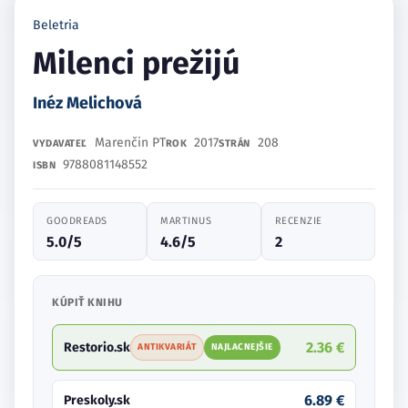
Beletria
Milenci prežijú
Inéz Melichová
Marenčin PT
2017
208
VYDAVATEĽ
ROK
STRÁN
9788081148552
ISBN
GOODREADS
MARTINUS
RECENZIE
5.0/5
4.6/5
2
KÚPIŤ KNIHU
2.36 €
Restorio.sk
ANTIKVARIÁT
NAJLACNEJŠIE
6.89 €
Preskoly.sk