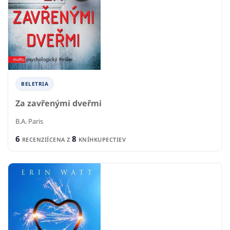
BELETRIA
Za zavřenými dveřmi
B.A. Paris
6
8
RECENZIÍ
CENA Z
KNÍHKUPECTIEV