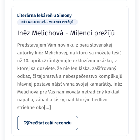
Literárna lekáreň u Simony
INÉZ MELICHOVÁ - MILENCI PREŽIJÚ
Inéz Melichová - Milenci prežijú
Predstavujem Vám novinku z pera slovenskej
autorky Inéz Melichovej, na ktorú sa môžete tešiť
už 10. apríla.Zröntgenujte exkluzívnu ukážku, v
ktorej sa dozviete, že nie len láska, zašifrovaný
odkaz, či tajomstvá a nebezpečenstvo komplikujú
hlavnej postave nájsť vraha svojej kamarátky. Inéz
Melichová pre Vás namixovala netradičný koktail
napätia, záhad a lásky, nad ktorým bedlivo
striehne oko[...]
Prečítať celú recenziu