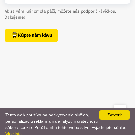
Ak sa vám Knihomola páči, môžete nás podporiť kávičkou.
Ďakujeme!
Kúpte nám kávu
Tento web používa na poskytovanie služieb,
Zatvoriť
created by
danielhrenak.sk
personalizáciu reklám a na analýzu návštevnosti
Späť
📨
súbory cookie. Používaním tohto webu s tým vyjadrujete súhlas.
Knihomola. 2017 - 2026.
Viac info
na