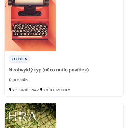
BELETRIA
Neobvyklý typ (něco málo povídek)
Tom Hanks
9
5
RECENZIÍ
CENA Z
KNÍHKUPECTIEV