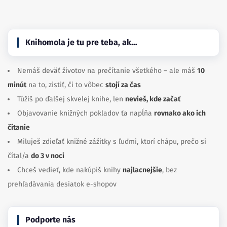
Knihomola je tu pre teba, ak…
Nemáš deväť životov na prečítanie všetkého – ale máš
10
minút
na to, zistiť, či to vôbec
stojí za čas
Túžiš po ďalšej skvelej knihe, len
nevieš, kde začať
Objavovanie knižných pokladov ťa napĺňa
rovnako ako ich
čítanie
Miluješ zdieľať knižné zážitky s ľuďmi, ktorí chápu, prečo si
čítal/a
do 3 v noci
Chceš vedieť, kde nakúpiš knihy
najlacnejšie
, bez
prehľadávania desiatok e-shopov
Podporte nás