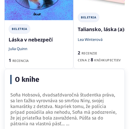
BELETRIA
Taliansko, láska (a)
BELETRIA
Láska v nebezpečí
Lea Winterová
Julia Quinn
2
RECENZIE
8
1
CENA Z
KNÍHKUPECTIEV
RECENCIA
O knihe
Sofia Hobsová, dvadsaťdvaročná študentka práva,
sa len ťažko vyrovnáva so smrťou Niny, svojej
kamarátky z detstva. Napriek tomu, že polícia
prípad posúdila ako nehodu, Sofia má podozrenie,
že jej priateľka bola zavraždená. Púšťa sa do
pátrania na vlastnú päsť…
...