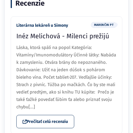
Recenzie
Literárna lekáreň u Simony
MARENČIN PT
Inéz Melichová - Milenci prežijú
Láska, ktorá spáli na popol Kategória:
Vitamíny/Imunomodulátory Účinné látky: Nabáda
k zamysleniu. Otvára brány do nepoznaného.
Dávkovanie: Užiť na jeden dúšok s pohárom
bieleho vína. Počet tabliet-207. Vedľajšie účinky:
Strach z pivníc. Túžba po mačkách. Čo by ste mali
vedieť predtým, ako si knihu TU kúpite: Prečo je
také ťažké povedať ľúbim ťa alebo priznať svoju
chybu[...]
Prečítať celú recenziu