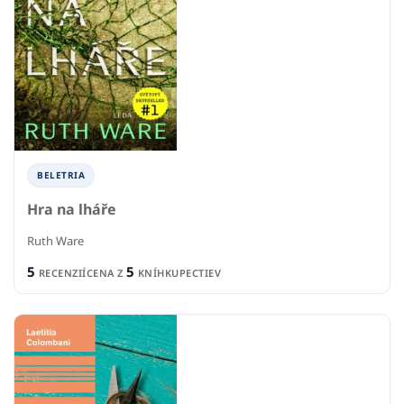
BELETRIA
Hra na lháře
Ruth Ware
5
5
RECENZIÍ
CENA Z
KNÍHKUPECTIEV