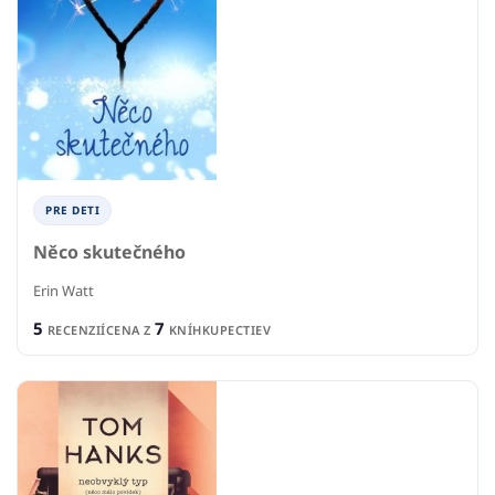
PRE DETI
Něco skutečného
Erin Watt
5
7
RECENZIÍ
CENA Z
KNÍHKUPECTIEV