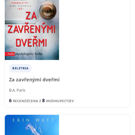
BELETRIA
Za zavřenými dveřmi
B.A. Paris
6
8
RECENZIÍ
CENA Z
KNÍHKUPECTIEV