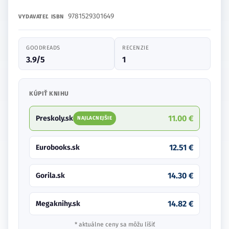
9781529301649
VYDAVATEĽ
ISBN
GOODREADS
RECENZIE
3.9/5
1
KÚPIŤ KNIHU
11.00 €
Preskoly.sk
NAJLACNEJŠIE
12.51 €
Eurobooks.sk
14.30 €
Gorila.sk
14.82 €
Megaknihy.sk
* aktuálne ceny sa môžu líšiť