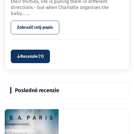
their thirties, life is pulling them in different
directions - but when Charlotte organises the
baby…
...
Zobraziť celý popis
Recenzie (1)
Posledné recenzie