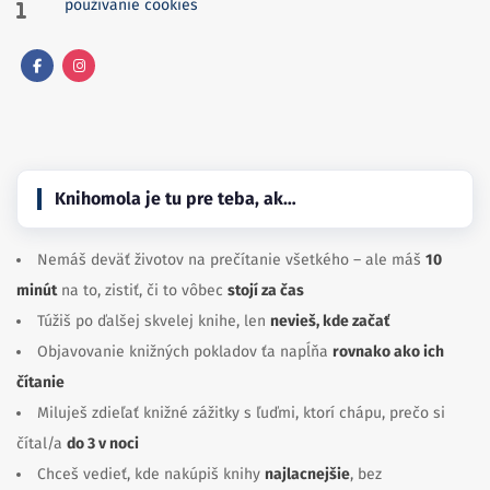
používanie cookies
Facebook
Instagram
Knihomola je tu pre teba, ak…
Nemáš deväť životov na prečítanie všetkého – ale máš
10
minút
na to, zistiť, či to vôbec
stojí za čas
Túžiš po ďalšej skvelej knihe, len
nevieš, kde začať
Objavovanie knižných pokladov ťa napĺňa
rovnako ako ich
čítanie
Miluješ zdieľať knižné zážitky s ľuďmi, ktorí chápu, prečo si
čítal/a
do 3 v noci
Chceš vedieť, kde nakúpiš knihy
najlacnejšie
, bez