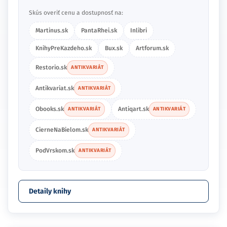
Skús overiť cenu a dostupnosť na:
Martinus.sk
PantaRhei.sk
Inlibri
KnihyPreKazdeho.sk
Bux.sk
Artforum.sk
Restorio.sk
ANTIKVARIÁT
Antikvariat.sk
ANTIKVARIÁT
Obooks.sk
Antiqart.sk
ANTIKVARIÁT
ANTIKVARIÁT
CierneNaBielom.sk
ANTIKVARIÁT
PodVrskom.sk
ANTIKVARIÁT
Detaily knihy