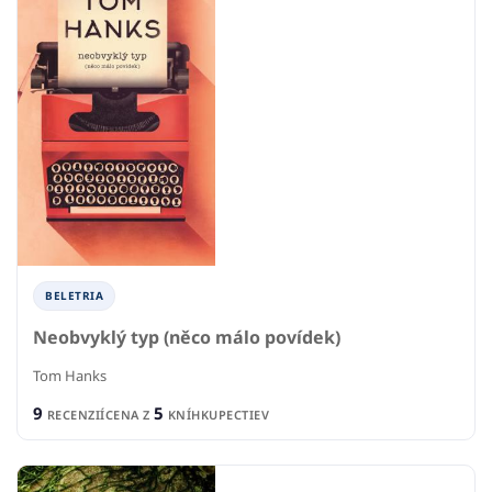
BELETRIA
Neobvyklý typ (něco málo povídek)
Tom Hanks
9
5
RECENZIÍ
CENA Z
KNÍHKUPECTIEV