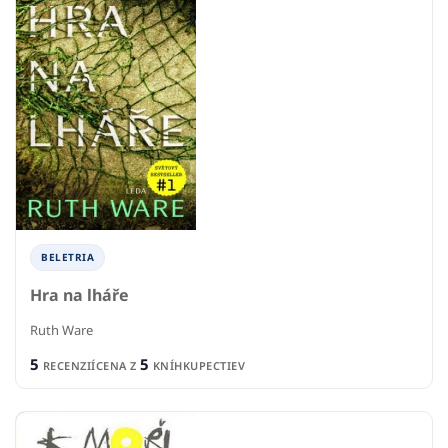
BELETRIA
Hra na lháře
Ruth Ware
5
5
RECENZIÍ
CENA Z
KNÍHKUPECTIEV