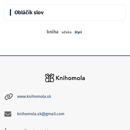
Obláčik slov
kniha
vďaka
štyri
www.knihomola.sk
knihomola.sk@gmail.com