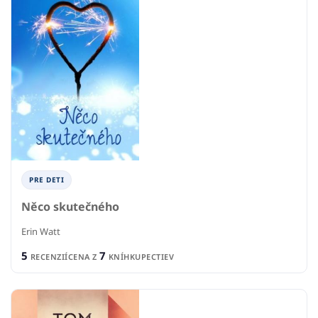
PRE DETI
Něco skutečného
Erin Watt
5
7
RECENZIÍ
CENA Z
KNÍHKUPECTIEV