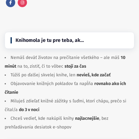
Facebook
Instagram
Knihomola je tu pre teba, ak…
Nemáš deväť životov na prečítanie všetkého – ale máš
10
minút
na to, zistiť, či to vôbec
stojí za čas
Túžiš po ďalšej skvelej knihe, len
nevieš, kde začať
Objavovanie knižných pokladov ťa napĺňa
rovnako ako ich
čítanie
Miluješ zdieľať knižné zážitky s ľuďmi, ktorí chápu, prečo si
čítal/a
do 3 v noci
Chceš vedieť, kde nakúpiš knihy
najlacnejšie
, bez
prehľadávania desiatok e-shopov