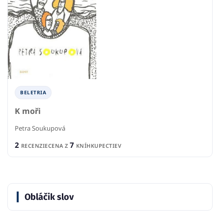
BELETRIA
K moři
Petra Soukupová
2
7
RECENZIE
CENA Z
KNÍHKUPECTIEV
Obláčik slov