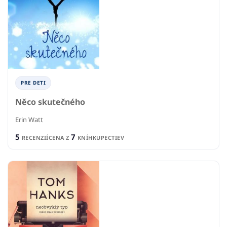
PRE DETI
Něco skutečného
Erin Watt
5
7
RECENZIÍ
CENA Z
KNÍHKUPECTIEV