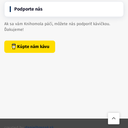
Podporte nás
Ak sa vám Knihomola páči, môžete nás podporiť kávičkou.
Ďakujeme!
Kúpte nám kávu
created by
danielhrenak.sk