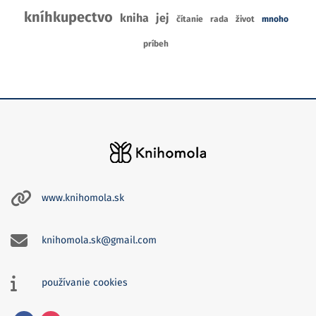
kníhkupectvo
kniha
jej
čítanie
rada
život
mnoho
príbeh
www.knihomola.sk
knihomola.sk@gmail.com
používanie cookies