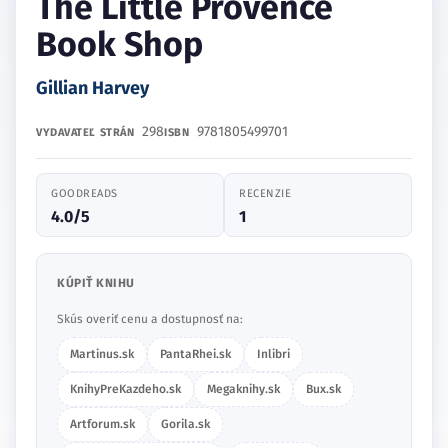
The Little Provence
Book Shop
Gillian Harvey
298
9781805499701
VYDAVATEĽ
STRÁN
ISBN
GOODREADS
RECENZIE
4.0/5
1
KÚPIŤ KNIHU
Skús overiť cenu a dostupnosť na:
Martinus.sk
PantaRhei.sk
Inlibri
KnihyPreKazdeho.sk
Megaknihy.sk
Bux.sk
Artforum.sk
Gorila.sk