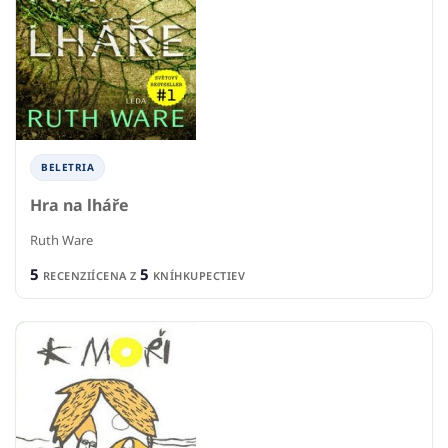
BELETRIA
Hra na lháře
Ruth Ware
5
5
RECENZIÍ
CENA Z
KNÍHKUPECTIEV