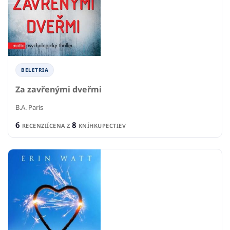
BELETRIA
Za zavřenými dveřmi
B.A. Paris
6
8
RECENZIÍ
CENA Z
KNÍHKUPECTIEV