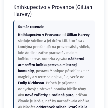
Kníhkupectvo v Provance (Gillian
Harvey)
Sumár recenzie
Kníhkupectvo v Provance
od
Gillian Harvey
sleduje Adeline a jej dcéru Lili, ktoré sa z
Londýna presťahujú na provensálsky vidiek,
kde Adeline začne pracovať v malom
kníhkupectve. Autorka vytvára
nádhernú
atmosféru kníhkupectva a miestnej
komunity
, postava Monique pôsobí takmer
magicky a v texte sa objavujú aj verše od
Emily Dickinson
. Príbeh je príjemne
oddychový a zároveň ponúka hlbšie témy
ako
nové začiatky
a
rodinné puto
, pričom
čítanie je lepšie, než by naznačovala obálka.
Ak hľadáte
oddychový príbeh, ktorý nie je