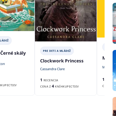
MLÁDEŽ
PRE DE
PRE DETI A MLÁDEŽ
 Černé skály
My už
Clockwork Princess
ton
Mária Št
Cassandra Clare
1
1
RECEN
RECENCIA
KUPECTIEV
4
CENA Z
CENA Z
KNÍHKUPECTIEV