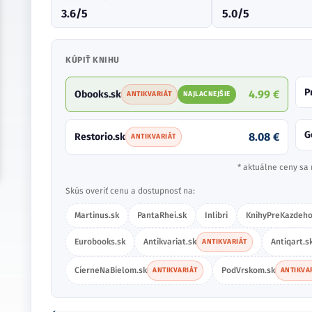
3.6/5
5.0/5
KÚPIŤ KNIHU
P
4.99 €
Obooks.sk
ANTIKVARIÁT
NAJLACNEJŠIE
G
8.08 €
Restorio.sk
ANTIKVARIÁT
* aktuálne ceny sa 
Skús overiť cenu a dostupnosť na:
Martinus.sk
PantaRhei.sk
Inlibri
KnihyPreKazdeho
Eurobooks.sk
Antikvariat.sk
Antiqart.s
ANTIKVARIÁT
CierneNaBielom.sk
PodVrskom.sk
ANTIKVARIÁT
ANTIKVA