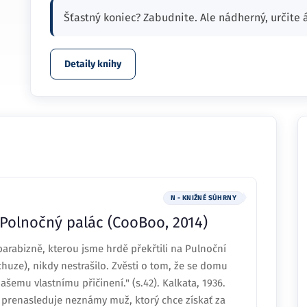
Šťastný koniec? Zabudnite. Ale nádherný, určite 
Detaily knihy
N - KNIŽNÉ SÚHRNY
 Polnočný palác (CooBoo, 2014)
rabizně, kterou jsme hrdě překřtili na Pulnoční
chuze), nikdy nestrašilo. Zvěsti o tom, že se domu
ašemu vlastnímu přičinení." (s.42). Kalkata, 1936.
 prenasleduje neznámy muž, ktorý chce získať za