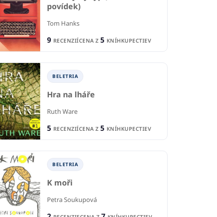
povídek)
Tom Hanks
9
5
RECENZIÍ
CENA Z
KNÍHKUPECTIEV
BELETRIA
Hra na lháře
Ruth Ware
5
5
RECENZIÍ
CENA Z
KNÍHKUPECTIEV
BELETRIA
K moři
Petra Soukupová
2
7
RECENZIE
CENA Z
KNÍHKUPECTIEV