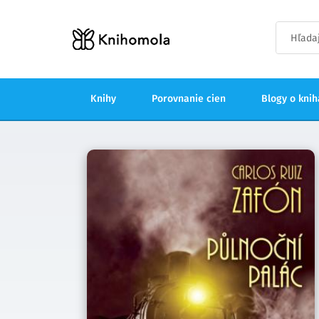
Knihy
Porovnanie cien
Blogy o kni