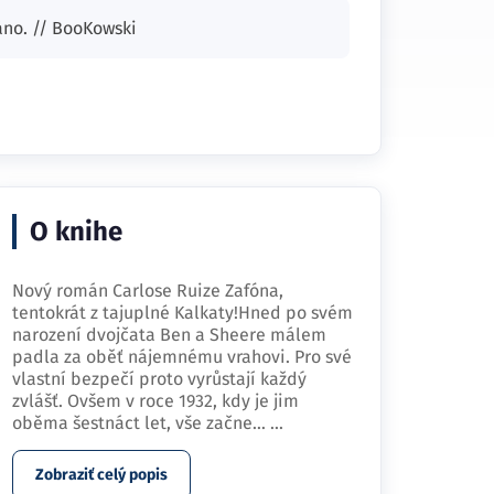
áno. // BooKowski
O knihe
Nový román Carlose Ruize Zafóna,
tentokrát z tajuplné Kalkaty!Hned po svém
narození dvojčata Ben a Sheere málem
padla za oběť nájemnému vrahovi. Pro své
vlastní bezpečí proto vyrůstají každý
zvlášť. Ovšem v roce 1932, kdy je jim
oběma šestnáct let, vše začne…
...
Zobraziť celý popis