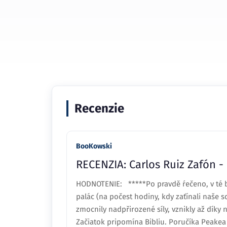
Recenzie
BooKowski
RECENZIA: Carlos Ruiz Zafón -
HODNOTENIE: *****Po pravdě ŕečeno, v té ba
palác (na počest hodiny, kdy zaťínali naše s
zmocnily nadpřirozené síly, vznikly až díky n
Začiatok pripomína Bibliu. Poručíka Peakea