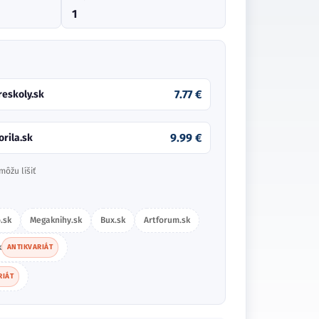
1
7.77 €
reskoly.sk
9.99 €
orila.sk
môžu líšiť
.sk
Megaknihy.sk
Bux.sk
Artforum.sk
k
ANTIKVARIÁT
RIÁT