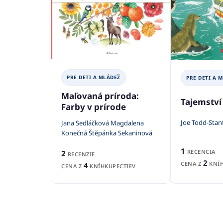
PRE DETI A MLÁDEŽ
PRE DETI A 
Maľovaná príroda:
Tajemství
Farby v prírode
Joe Todd-Stan
Jana Sedláčková Magdalena
Konečná Štěpánka Sekaninová
1
RECENCIA
2
RECENZIE
2
CENA Z
KNÍH
4
CENA Z
KNÍHKUPECTIEV