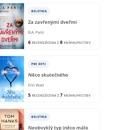
BELETRIA
Za zavřenými dveřmi
B.A. Paris
6
8
RECENZIÍ
CENA Z
KNÍHKUPECTIEV
TI A MLÁDEŽ
P
PRE DETI A MLÁDEŽ
Čarodol: Magický
 vieme všeličo
PRE DETI
De
náramek
Něco skutečného
efánková
Mar
Natalja Ščerba
Erin Watt
1
1
CIA
R
RECENCIA
5
7
1
RECENZIÍ
CENA Z
KNÍHKUPECTIEV
4
KNÍHKUPECTVA
CE
CENA Z
KNÍHKUPECTIEV
BELETRIA
Neobvyklý typ (něco málo