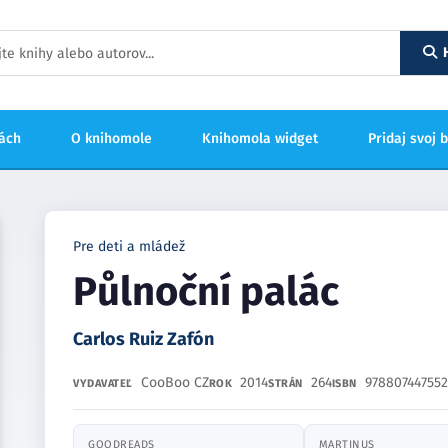
hách
O knihomole
Knihomola widget
Pridaj svoj 
Pre deti a mládež
Půlnoční palác
Carlos Ruiz Zafón
CooBoo CZ
2014
264
97880744755
VYDAVATEĽ
ROK
STRÁN
ISBN
GOODREADS
MARTINUS