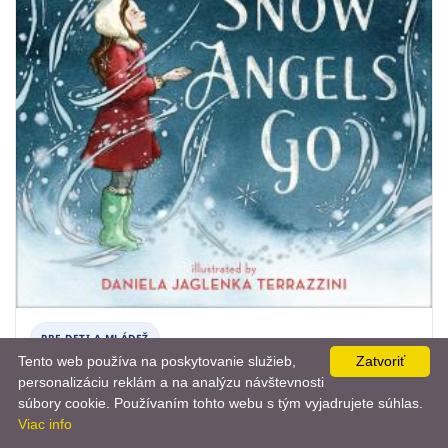
PRE DETI A MLÁDEŽ
Tento web používa na poskytovanie služieb,
Zatvoriť
Where Snow Angels Go
personalizáciu reklám a na analýzu návštevnosti
📨
súbory cookie. Používaním tohto webu s tým vyjadrujete súhlas.
Maggie O'Farrell
Viac info