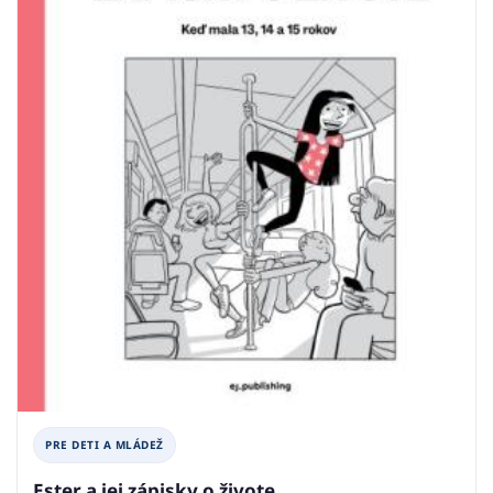
PRE DETI A MLÁDEŽ
Ester a jej zápisky o živote