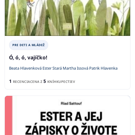
PRE DETI A MLÁDEŽ
Ó, ó, ó, vajíčko!
Beata Hlavenková Ester Stará Martha Issová Patrik Hlavenka
1
5
RECENCIA
CENA Z
KNÍHKUPECTIEV