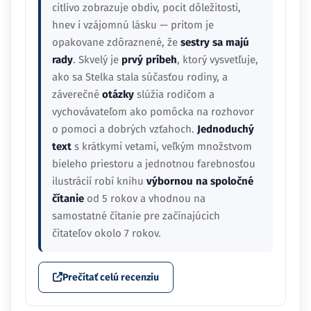
citlivo zobrazuje obdiv, pocit dôležitosti,
hnev i vzájomnú lásku — pritom je
opakovane zdôraznené, že
sestry sa majú
rady
. Skvelý je
prvý príbeh
, ktorý vysvetľuje,
ako sa Stelka stala súčasťou rodiny, a
záverečné
otázky
slúžia rodičom a
vychovávateľom ako pomôcka na rozhovor
o pomoci a dobrých vzťahoch.
Jednoduchý
text
s krátkymi vetami, veľkým množstvom
bieleho priestoru a jednotnou farebnosťou
ilustrácií robí knihu
výbornou na spoločné
čítanie
od 5 rokov a vhodnou na
samostatné čítanie pre začínajúcich
čitateľov okolo 7 rokov.
Prečítať celú recenziu