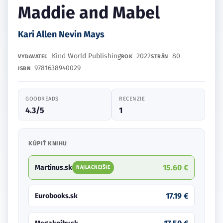
Maddie and Mabel
Kari Allen Nevin Mays
Kind World Publishing
2022
80
VYDAVATEĽ
ROK
STRÁN
9781638940029
ISBN
GOODREADS
RECENZIE
4.3/5
1
KÚPIŤ KNIHU
15.60 €
Martinus.sk
NAJLACNEJŠIE
17.19 €
Eurobooks.sk