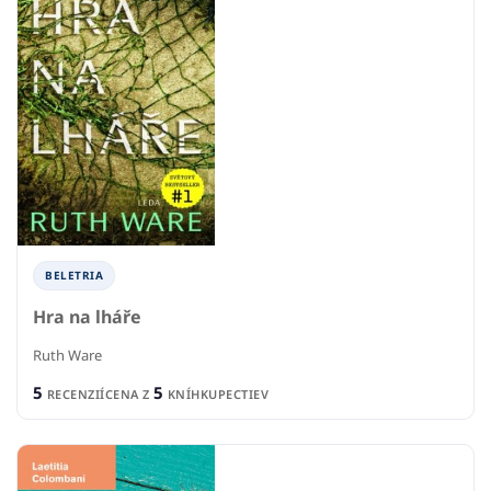
BELETRIA
Hra na lháře
Ruth Ware
5
5
RECENZIÍ
CENA Z
KNÍHKUPECTIEV