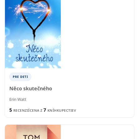
PRE DETI
Něco skutečného
Erin Watt
5
7
RECENZIÍ
CENA Z
KNÍHKUPECTIEV