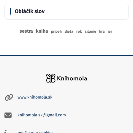
Obláčik slov
sestra
kniha
príbeh
dieťa
rok
čítanie
hra
jej
www.knihomola.sk
knihomola.sk@gmail.com
používanie cookies