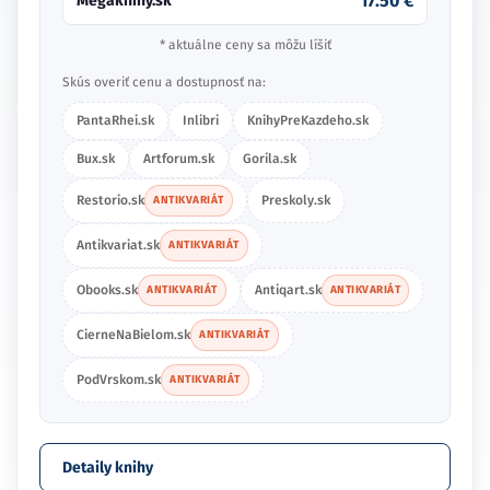
17.50 €
Megaknihy.sk
* aktuálne ceny sa môžu líšiť
Skús overiť cenu a dostupnosť na:
PantaRhei.sk
Inlibri
KnihyPreKazdeho.sk
Bux.sk
Artforum.sk
Gorila.sk
Restorio.sk
Preskoly.sk
ANTIKVARIÁT
Antikvariat.sk
ANTIKVARIÁT
Obooks.sk
Antiqart.sk
ANTIKVARIÁT
ANTIKVARIÁT
CierneNaBielom.sk
ANTIKVARIÁT
PodVrskom.sk
ANTIKVARIÁT
Detaily knihy