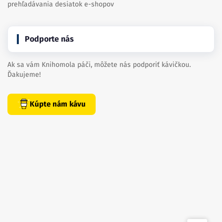
prehľadávania desiatok e-shopov
Podporte nás
Ak sa vám Knihomola páči, môžete nás podporiť kávičkou.
Ďakujeme!
Kúpte nám kávu