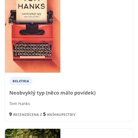
BELETRIA
Neobvyklý typ (něco málo povídek)
Tom Hanks
9
5
RECENZIÍ
CENA Z
KNÍHKUPECTIEV