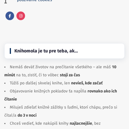
Facebook
Instagram
Knihomola je tu pre teba, ak…
Nemáš deväť životov na prečítanie všetkého – ale máš
10
minút
na to, zistiť, či to vôbec
stojí za čas
Túžiš po ďalšej skvelej knihe, len
nevieš, kde začať
Objavovanie knižných pokladov ťa napĺňa
rovnako ako ich
čítanie
Miluješ zdieľať knižné zážitky s ľuďmi, ktorí chápu, prečo si
čítal/a
do 3 v noci
Chceš vedieť, kde nakúpiš knihy
najlacnejšie
, bez