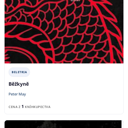
BELETRIA
Běžkyně
Peter May
1
CENA Z
KNÍHKUPECTVA