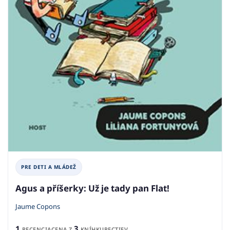
PRE DETI A MLÁDEŽ
Agus a příšerky: Už je tady pan Flat!
Jaume Copons
1
3
RECENCIA
CENA Z
KNÍHKUPECTIEV