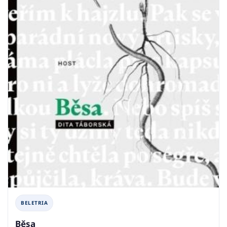
BELETRIA
Běsa