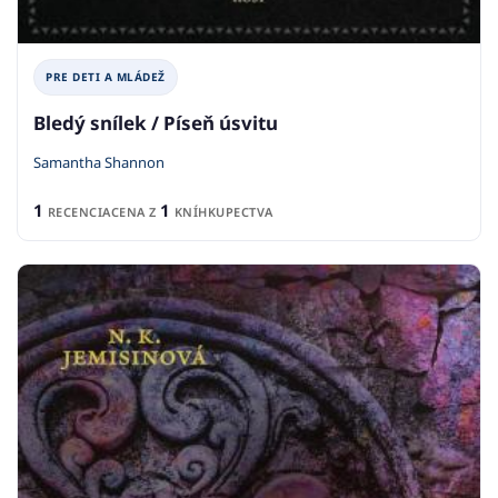
PRE DETI A MLÁDEŽ
Bledý snílek / Píseň úsvitu
Samantha Shannon
1
1
RECENCIA
CENA Z
KNÍHKUPECTVA