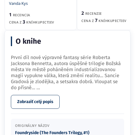
Vanda Kys
2
RECENZIE
1
RECENCIA
7
CENA Z
KNÍHKUPECTIEV
3
CENA Z
KNÍHKUPECTIEV
O knihe
První díl nové výpravné fantasy série Roberta
Jacksona Bennetta, autora úspěšné trilogie Božská
města Ve městě poháněném industrializovanou
magií vypukne válka, která změní realitu… Sancie
Gradová je zlodějka, a setsakra dobrá. Vloupat se
do přísně…
...
Zobraziť celý popis
ORIGINÁLNY NÁZOV
Foundryside (The Founders Trilogy, #1)