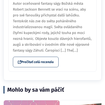
Autor oceňované fantasy ságy Božská města
Robert Jackson Bennett se vrací na scénu, aby
pro své fanoušky přichystal další lahůdku.
Tentokrát nás zve do světa poháněného
industrializovanou magií. Světa ovládaného
čtyřmi kupeckými rody, jejichž touha po moci
nezná hranic. Objevte kouzlo dávných hierofantů,
augů a skribování v úvodním díle nové výpravné
fantasy ságy Záhutí. Čaropisci [...] The[...]
Prečítať celú recenziu
Mohlo by sa vám páčiť