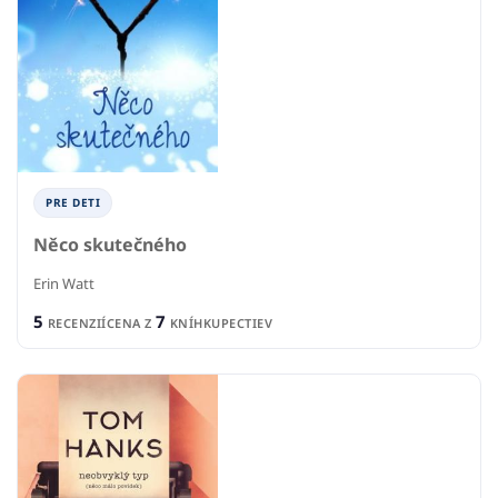
PRE DETI
Něco skutečného
Erin Watt
5
7
RECENZIÍ
CENA Z
KNÍHKUPECTIEV