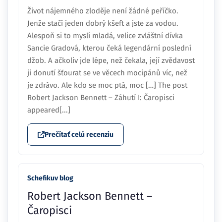
Život nájemného zloděje není žádné peříčko.
Jenže stačí jeden dobrý kšeft a jste za vodou.
Alespoň si to myslí mladá, velice zvláštní dívka
Sancie Gradová, kterou čeká legendární poslední
džob. A ačkoliv jde lépe, než čekala, její zvědavost
ji donutí šťourat se ve věcech mocipánů víc, než
je zdrávo. Ale kdo se moc ptá, moc […] The post
Robert Jackson Bennett – Záhutí I: Čaropisci
appeared[...]
Prečítať celú recenziu
Schefikuv blog
Robert Jackson Bennett –
Čaropisci