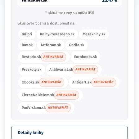
23.47 €
PantaRhei.sk
* aktuálne ceny sa môžu líšiť
Skús overiť cenu a dostupnosť na:
Inlibri
KnihyPreKazdeho.sk
Megaknihy.sk
Bux.sk
Artforum.sk
Gorila.sk
Restorio.sk
Eurobooks.sk
ANTIKVARIÁT
Preskoly.sk
Antikvariat.sk
ANTIKVARIÁT
Obooks.sk
Antiqart.sk
ANTIKVARIÁT
ANTIKVARIÁT
CierneNaBielom.sk
ANTIKVARIÁT
PodVrskom.sk
ANTIKVARIÁT
Detaily knihy