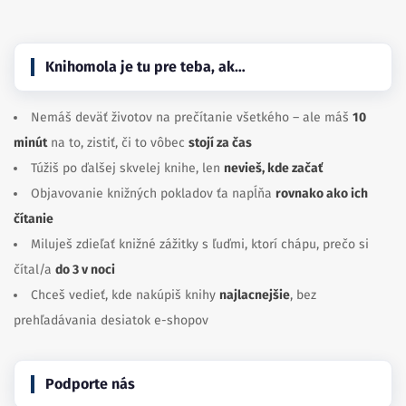
Knihomola je tu pre teba, ak…
Nemáš deväť životov na prečítanie všetkého – ale máš
10
minút
na to, zistiť, či to vôbec
stojí za čas
Túžiš po ďalšej skvelej knihe, len
nevieš, kde začať
Objavovanie knižných pokladov ťa napĺňa
rovnako ako ich
čítanie
Miluješ zdieľať knižné zážitky s ľuďmi, ktorí chápu, prečo si
čítal/a
do 3 v noci
Chceš vedieť, kde nakúpiš knihy
najlacnejšie
, bez
prehľadávania desiatok e-shopov
Podporte nás