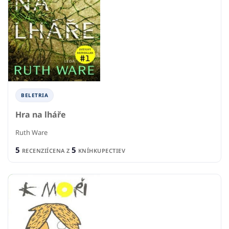
BELETRIA
Hra na lháře
Ruth Ware
5
5
RECENZIÍ
CENA Z
KNÍHKUPECTIEV