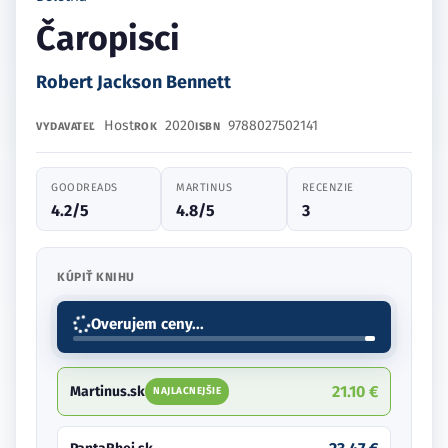
Čaropisci
Robert Jackson Bennett
Host
2020
9788027502141
VYDAVATEĽ
ROK
ISBN
GOODREADS
MARTINUS
RECENZIE
4.2/5
4.8/5
3
KÚPIŤ KNIHU
Overujem ceny...
21.10 €
Martinus.sk
NAJLACNEJŠIE