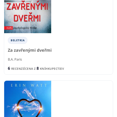
BELETRIA
Za zavřenými dveřmi
B.A. Paris
6
8
RECENZIÍ
CENA Z
KNÍHKUPECTIEV