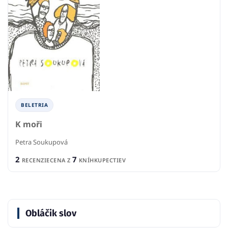
BELETRIA
K moři
Petra Soukupová
2
7
RECENZIE
CENA Z
KNÍHKUPECTIEV
Obláčik slov