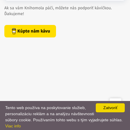
Ak sa vám Knihomola páči, môžete nás podporiť kávičkou.
Ďakujeme!
Kúpte nám kávu
Tento web používa na poskytovanie služieb,
Zatvoriť
created by
danielhrenak.sk
personalizáciu reklám a na analýzu návštevnosti
Späť
📨
súbory cookie. Používaním tohto webu s tým vyjadrujete súhlas.
Knihomola. 2017 - 2026.
Viac info
na