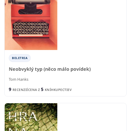
BELETRIA
Neobvyklý typ (něco málo povídek)
Tom Hanks
9
5
RECENZIÍ
CENA Z
KNÍHKUPECTIEV