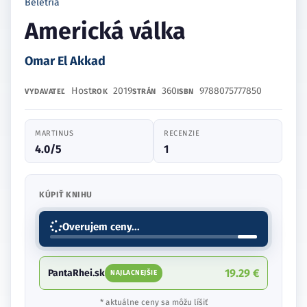
Beletria
Americká válka
Omar El Akkad
Host
2019
360
9788075777850
VYDAVATEĽ
ROK
STRÁN
ISBN
MARTINUS
RECENZIE
4.0/5
1
KÚPIŤ KNIHU
Overujem ceny...
19.29 €
PantaRhei.sk
NAJLACNEJŠIE
* aktuálne ceny sa môžu líšiť