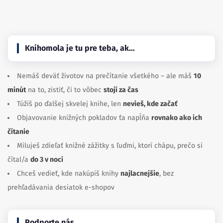
Facebook
Instagram
Knihomola je tu pre teba, ak…
Nemáš deväť životov na prečítanie všetkého – ale máš
10
minút
na to, zistiť, či to vôbec
stojí za čas
Túžiš po ďalšej skvelej knihe, len
nevieš, kde začať
Objavovanie knižných pokladov ťa napĺňa
rovnako ako ich
čítanie
Miluješ zdieľať knižné zážitky s ľuďmi, ktorí chápu, prečo si
čítal/a
do 3 v noci
Chceš vedieť, kde nakúpiš knihy
najlacnejšie
, bez
prehľadávania desiatok e-shopov
Podporte nás