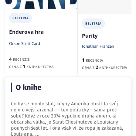
BELETRIA
BELETRIA
Enderova hra
Purity
Orson Scott Card
Jonathan Franzen
4
1
RECENZIE
RECENCIA
1
2
CENA Z
KNÍHKUPECTVA
CENA Z
KNÍHKUPECTIEV
O knihe
Co by se mohlo stát, kdyby Amerika obrátila svůj
nejničivější arzenál – i ten politický – sama proti
sobě? Když v roce 2074 vypukne druhá americká
občanská válka, je Sarat Chestnutové z Louisiany
pouhých šest let. I ona však ví, že ropa je zakázaná,
Louisiana…
...