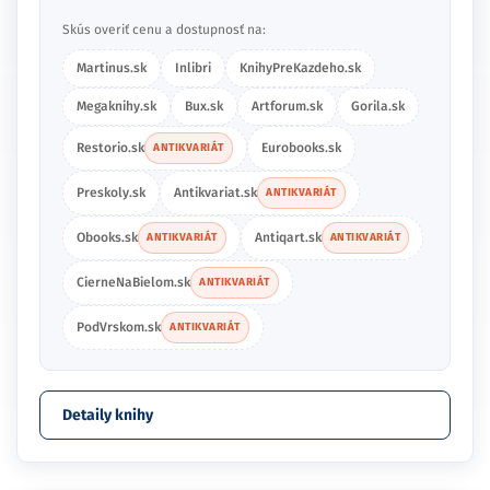
Skús overiť cenu a dostupnosť na:
Martinus.sk
Inlibri
KnihyPreKazdeho.sk
Megaknihy.sk
Bux.sk
Artforum.sk
Gorila.sk
Restorio.sk
Eurobooks.sk
ANTIKVARIÁT
Preskoly.sk
Antikvariat.sk
ANTIKVARIÁT
Obooks.sk
Antiqart.sk
ANTIKVARIÁT
ANTIKVARIÁT
CierneNaBielom.sk
ANTIKVARIÁT
PodVrskom.sk
ANTIKVARIÁT
Detaily knihy