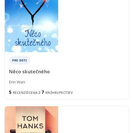
PRE DETI
Něco skutečného
Erin Watt
5
7
RECENZIÍ
CENA Z
KNÍHKUPECTIEV