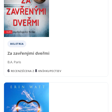
BELETRIA
Za zavřenými dveřmi
B.A. Paris
6
8
RECENZIÍ
CENA Z
KNÍHKUPECTIEV