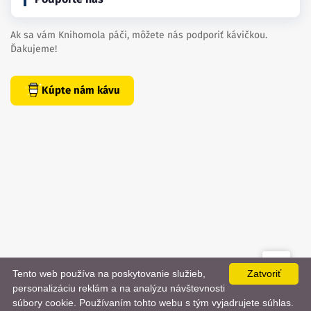
Ak sa vám Knihomola páči, môžete nás podporiť kávičkou.
Ďakujeme!
Kúpte nám kávu
Tento web používa na poskytovanie služieb,
Zatvoriť
created by
danielhrenak.sk
personalizáciu reklám a na analýzu návštevnosti
Späť
📨
súbory cookie. Používaním tohto webu s tým vyjadrujete súhlas.