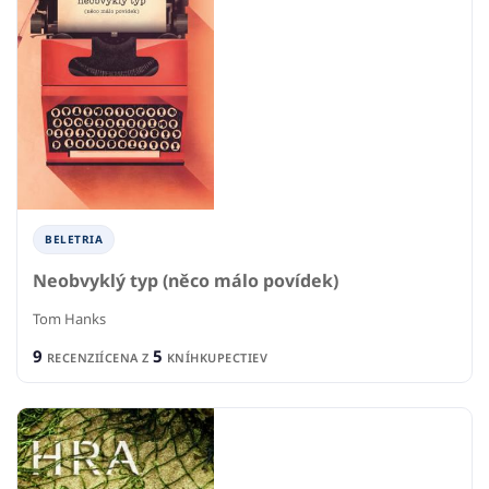
BELETRIA
Neobvyklý typ (něco málo povídek)
Tom Hanks
9
5
RECENZIÍ
CENA Z
KNÍHKUPECTIEV