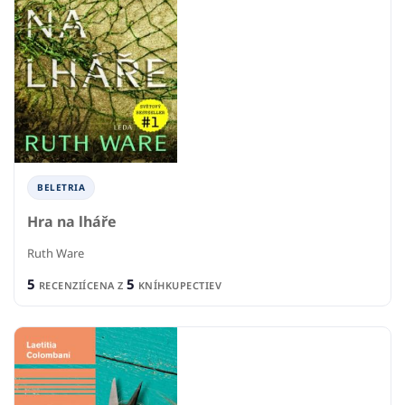
BELETRIA
Hra na lháře
Ruth Ware
5
5
RECENZIÍ
CENA Z
KNÍHKUPECTIEV