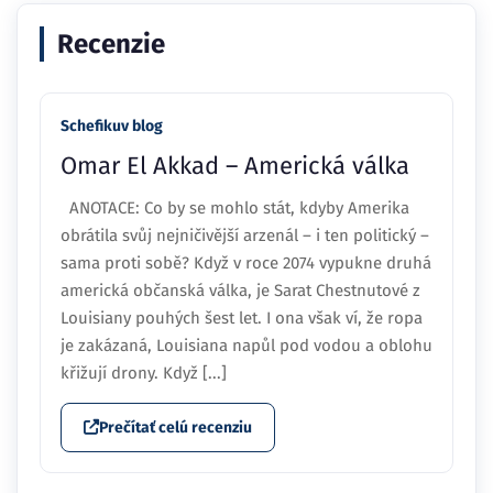
Recenzie
Schefikuv blog
Omar El Akkad – Americká válka
ANOTACE: Co by se mohlo stát, kdyby Amerika
obrátila svůj nejničivější arzenál – i ten politický –
sama proti sobě? Když v roce 2074 vypukne druhá
americká občanská válka, je Sarat Chestnutové z
Louisiany pouhých šest let. I ona však ví, že ropa
je zakázaná, Louisiana napůl pod vodou a oblohu
křižují drony. Když [...]
Prečítať celú recenziu