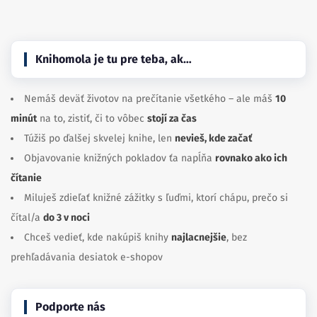
Knihomola je tu pre teba, ak…
Nemáš deväť životov na prečítanie všetkého – ale máš
10
minút
na to, zistiť, či to vôbec
stojí za čas
Túžiš po ďalšej skvelej knihe, len
nevieš, kde začať
Objavovanie knižných pokladov ťa napĺňa
rovnako ako ich
čítanie
Miluješ zdieľať knižné zážitky s ľuďmi, ktorí chápu, prečo si
čítal/a
do 3 v noci
Chceš vedieť, kde nakúpiš knihy
najlacnejšie
, bez
prehľadávania desiatok e-shopov
Podporte nás