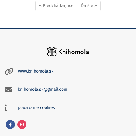
« Predchádzajúce
Ďalšie »
www.knihomola.sk
knihomola.sk@gmail.com
používanie cookies
Facebook
Instagram