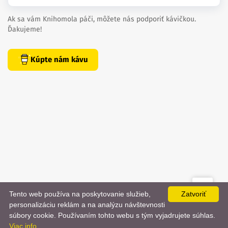
Ak sa vám Knihomola páči, môžete nás podporiť kávičkou.
Ďakujeme!
Kúpte nám kávu
Tento web používa na poskytovanie služieb,
Zatvoriť
created by
danielhrenak.sk
personalizáciu reklám a na analýzu návštevnosti
Späť
📨
súbory cookie. Používaním tohto webu s tým vyjadrujete súhlas.
Knihomola. 2017 - 2026.
Viac info
na