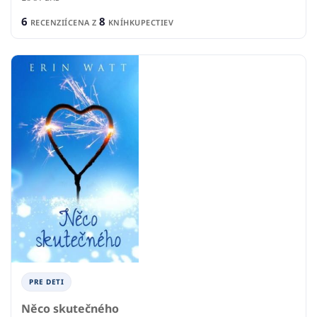
6
8
RECENZIÍ
CENA Z
KNÍHKUPECTIEV
PRE DETI
Něco skutečného