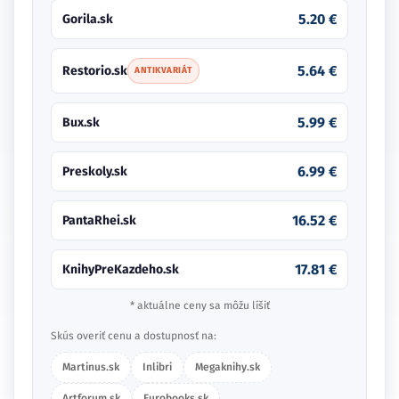
5.20 €
Gorila.sk
5.64 €
Restorio.sk
ANTIKVARIÁT
5.99 €
Bux.sk
6.99 €
Preskoly.sk
16.52 €
PantaRhei.sk
17.81 €
KnihyPreKazdeho.sk
* aktuálne ceny sa môžu líšiť
Skús overiť cenu a dostupnosť na:
Martinus.sk
Inlibri
Megaknihy.sk
Artforum.sk
Eurobooks.sk