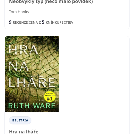
Neobvyklý typ (něco málo povídek)
Tom Hanks
9
5
RECENZIÍ
CENA Z
KNÍHKUPECTIEV
BELETRIA
Hra na lháře