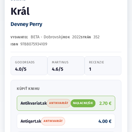
Král
Devney Perry
BETA - Dobrovský
2022
352
VYDAVATEĽ
ROK
STRÁN
9788075934109
ISBN
GOODREADS
MARTINUS
RECENZIE
4.0/5
4.6/5
1
KÚPIŤ KNIHU
2.70 €
Antikvariat.sk
ANTIKVARIÁT
NAJLACNEJŠIE
4.00 €
Antiqart.sk
ANTIKVARIÁT