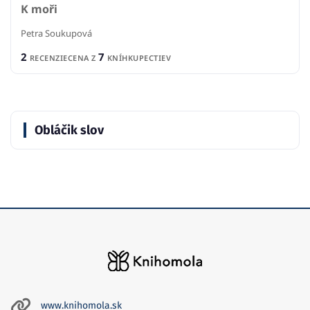
K moři
Petra Soukupová
2
7
RECENZIE
CENA Z
KNÍHKUPECTIEV
Obláčik slov
www.knihomola.sk