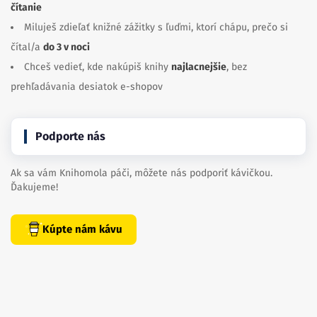
čítanie
Miluješ zdieľať knižné zážitky s ľuďmi, ktorí chápu, prečo si
čítal/a
do 3 v noci
Chceš vedieť, kde nakúpiš knihy
najlacnejšie
, bez
prehľadávania desiatok e-shopov
Podporte nás
Ak sa vám Knihomola páči, môžete nás podporiť kávičkou.
Ďakujeme!
Kúpte nám kávu