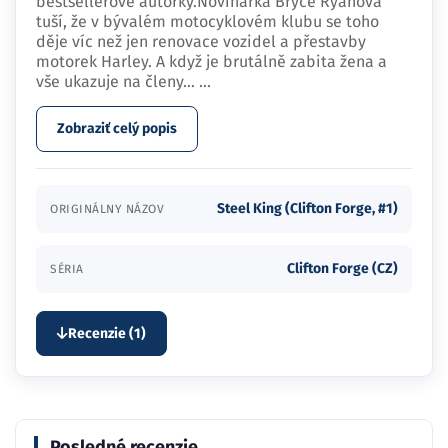
bestsellerové autorky.Novinářka Bryce Ryanová
tuší, že v bývalém motocyklovém klubu se toho
děje víc než jen renovace vozidel a přestavby
motorek Harley. A když je brutálně zabita žena a
vše ukazuje na členy…
...
Zobraziť celý popis
Steel King (Clifton Forge, #1)
ORIGINÁLNY NÁZOV
Clifton Forge (CZ)
SÉRIA
Recenzie (1)
Posledné recenzie