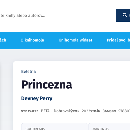
hách
O knihomole
Knihomola widget
Pridaj svoj 
Beletria
Princezna
Devney Perry
BETA - Dobrovský
2023
344
97880
VYDAVATEĽ
ROK
STRÁN
ISBN
GOODREADS
MARTINUS