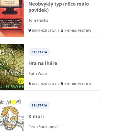
IA
Neobvyklý typ (něco málo
BELETRIA
povídek)
Na
ma vo
Vo dvojici
p
worthe
Tom Hanks
Nicholas Sparks
M.J
 Ladd
9
5
RECENZIÍ
CENA Z
KNÍHKUPECTIEV
2
2
RECENZIE
R
IE
6
2
CENA Z
KNÍHKUPECTIEV
CE
KNÍHKUPECTIEV
BELETRIA
Hra na lháře
Ruth Ware
5
5
RECENZIÍ
CENA Z
KNÍHKUPECTIEV
BELETRIA
K moři
Petra Soukupová