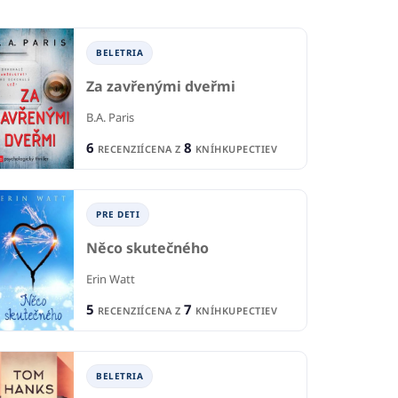
BELETRIA
Za zavřenými dveřmi
B.A. Paris
6
8
RECENZIÍ
CENA Z
KNÍHKUPECTIEV
PRE DETI
Něco skutečného
Erin Watt
5
7
RECENZIÍ
CENA Z
KNÍHKUPECTIEV
BELETRIA
B