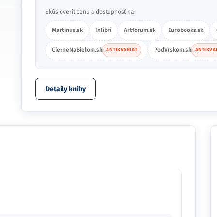
Skús overiť cenu a dostupnosť na:
Martinus.sk
Inlibri
Artforum.sk
Eurobooks.sk
CierneNaBielom.sk
PodVrskom.sk
ANTIKVARIÁT
ANTIKVA
Detaily knihy