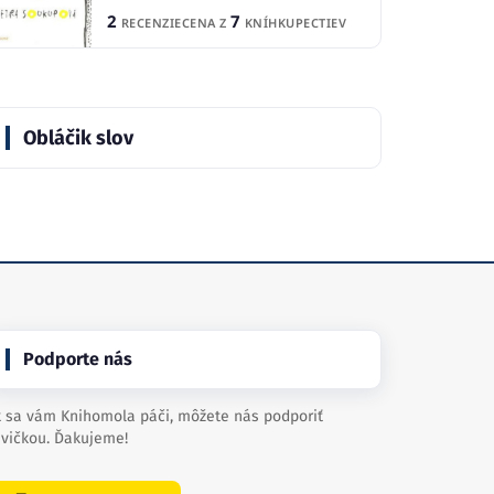
2
7
RECENZIE
CENA Z
KNÍHKUPECTIEV
Obláčik slov
Podporte nás
 sa vám Knihomola páči, môžete nás podporiť
vičkou. Ďakujeme!