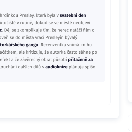
hrdinkou Presley, která byla v
svatební den
útočiště v rutině, dokud se ve městě neobjeví
c
. Děj se zkomplikuje tím, že herec natáčí film o
oveň se do města vrací Presleyin bývalý
torkářského gangu
. Recenzentka vnímá knihu
ačátkem, ale kritizuje, že autorka často sáhne po
efekt a že závěrečný obrat působí
přitaženě za
louchání dalších dílů v
audioknize
plánuje spíše