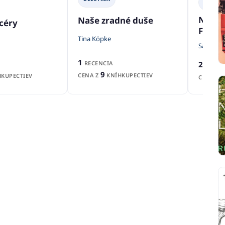
BELETR
Nezná
Naše zradné duše
céry
Fells
Tina Köpke
Sarah E.
1
2
RECENCIA
RECENZ
9
CENA Z
KNÍHKUPECTIEV
KUPECTIEV
CENA Z