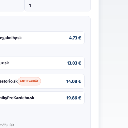
1
4.73 €
egaknihy.sk
13.03 €
ux.sk
14.08 €
estorio.sk
ANTIKVARIÁT
19.86 €
nihyPreKazdeho.sk
môžu líšiť