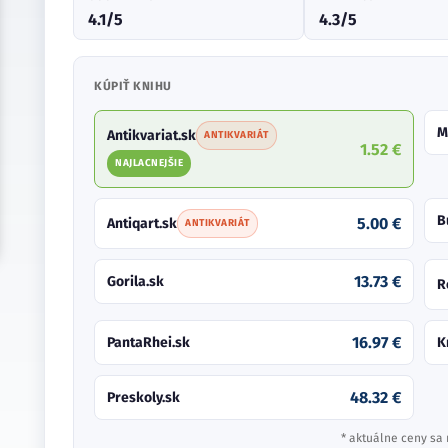
4.1/5
4.3/5
KÚPIŤ KNIHU
M
Antikvariat.sk
ANTIKVARIÁT
1.52 €
NAJLACNEJŠIE
B
5.00 €
Antiqart.sk
ANTIKVARIÁT
13.73 €
Gorila.sk
R
16.97 €
PantaRhei.sk
K
48.32 €
Preskoly.sk
* aktuálne ceny sa 