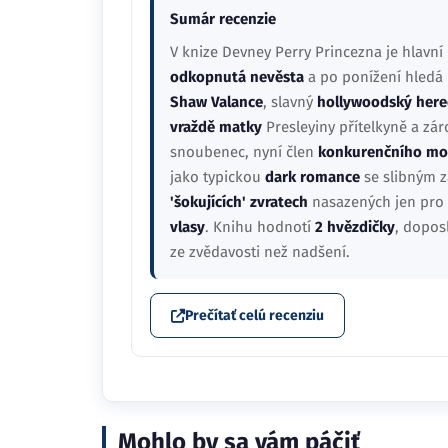
Sumár recenzie
V knize Devney Perry Princezna je hlavní 
odkopnutá nevěsta
a po ponížení hledá 
Shaw Valance
, slavný
hollywoodský here
vraždě matky
Presleyiny přítelkyně a zár
snoubenec, nyní člen
konkurenčního mo
jako typickou
dark romance
se slibným z
'šokujících' zvratech
nasazených jen pro 
vlasy
. Knihu hodnotí
2 hvězdičky
, dopos
ze zvědavosti než nadšení.
Prečítať celú recenziu
Mohlo by sa vám páčiť