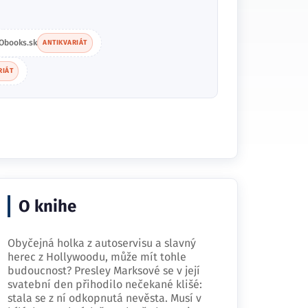
Obooks.sk
ANTIKVARIÁT
RIÁT
O knihe
Obyčejná holka z autoservisu a slavný
herec z Hollywoodu, může mít tohle
budoucnost? Presley Marksové se v její
svatební den přihodilo nečekané klišé:
stala se z ní odkopnutá nevěsta. Musí v