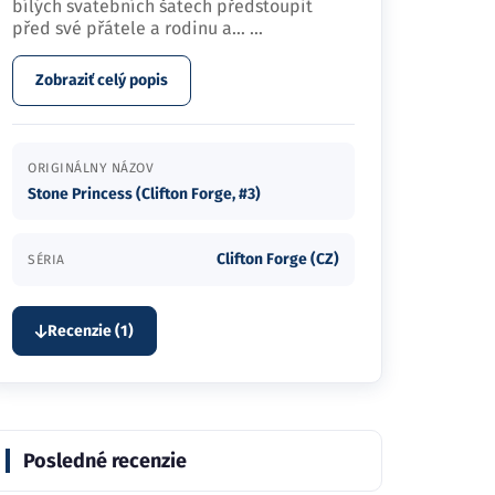
bílých svatebních šatech předstoupit
před své přátele a rodinu a…
...
Zobraziť celý popis
ORIGINÁLNY NÁZOV
Stone Princess (Clifton Forge, #3)
Clifton Forge (CZ)
SÉRIA
Recenzie (1)
Posledné recenzie