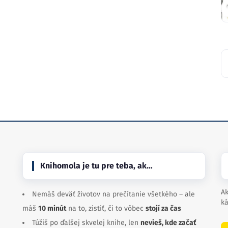
Knihomola je tu pre teba, ak…
Ak
Nemáš deväť životov na prečítanie všetkého – ale
ká
máš
10 minút
na to, zistiť, či to vôbec
stojí za čas
Túžiš po ďalšej skvelej knihe, len
nevieš, kde začať