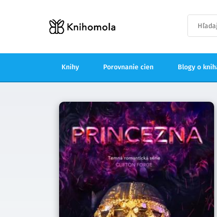
Knihy
Porovnanie cien
Blogy o kni