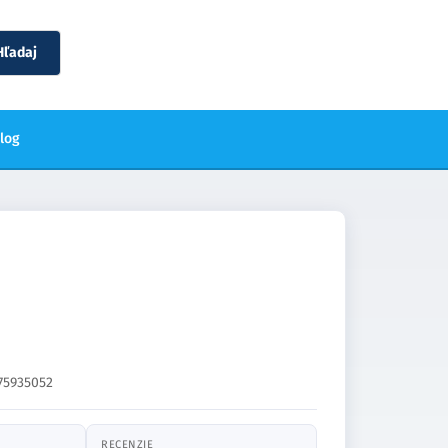
Hľadaj
blog
75935052
RECENZIE