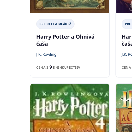
PRE DETI A MLÁDEŽ
PRE
Harry Potter a Ohnivá
Har
čaša
čaš
J.K. Rowling
J.K. R
9
CENA Z
KNÍHKUPECTIEV
CENA