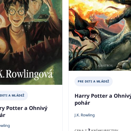
PRE DETI A MLÁDEŽ
Harry Potter a Ohniv
 DETI A MLÁDEŽ
pohár
ry Potter a Ohnivý
ár
J.K. Rowling
owling
2
CENA Z
KNÍHKUPECTIEV