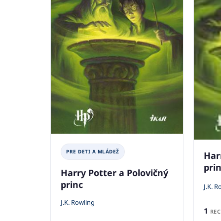
PRE DETI A MLÁDEŽ
Har
pri
Harry Potter a Polovičný
princ
J.K. R
J.K. Rowling
1
REC