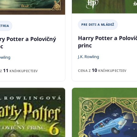
PRE DETI A MLÁDEŽ
ETRIA
Harry Potter a Polovi
ry Potter a Polovičný
princ
nc
J.K. Rowling
owling
10
11
CENA Z
KNÍHKUPECTIEV
 Z
KNÍHKUPECTIEV