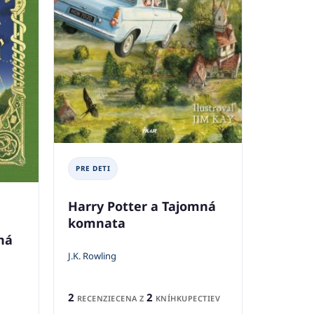
PRE DETI
Harry Potter a Tajomná
komnata
ná
J.K. Rowling
2
2
RECENZIE
CENA Z
KNÍHKUPECTIEV