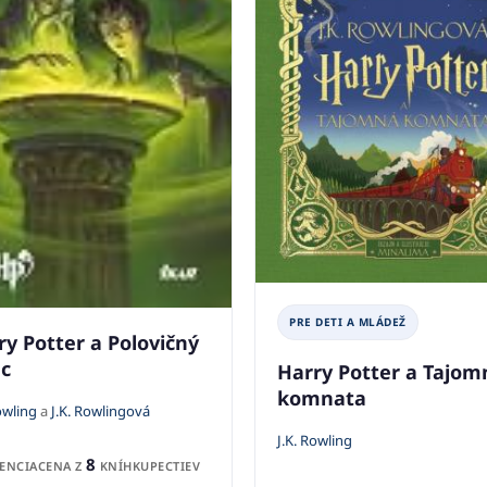
PRE DETI A MLÁDEŽ
ry Potter a Polovičný
nc
Harry Potter a Tajom
komnata
owling
a
J.K. Rowlingová
J.K. Rowling
8
ENCIA
CENA Z
KNÍHKUPECTIEV