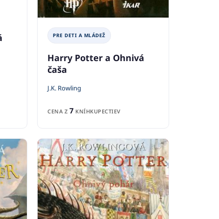
á
PRE DETI A MLÁDEŽ
Harry Potter a Ohnivá
čaša
J.K. Rowling
7
CENA Z
KNÍHKUPECTIEV