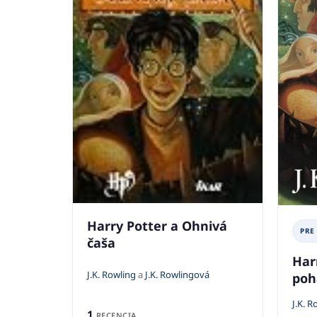
Harry Potter a Ohnivá
PRE
čaša
Har
J.K. Rowling
a
J.K. Rowlingová
poh
J.K. R
1
RECENCIA