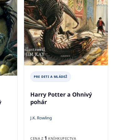
PRE DETI A MLÁDEŽ
Harry Potter a Ohnivý
pohár
ý
J.K. Rowling
1
CENA Z
KNÍHKUPECTVA