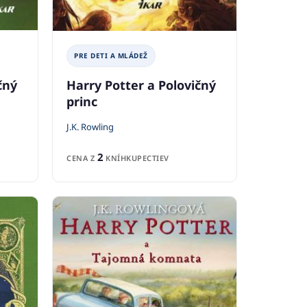
PRE DETI A MLÁDEŽ
čný
Harry Potter a Polovičný
princ
J.K. Rowling
2
CENA Z
KNÍHKUPECTIEV