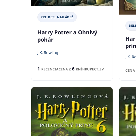
PRE DETI A MLÁDEŽ
BEL
Harry Potter a Ohnivý
Har
pohár
pri
J.K. Rowling
J.K. R
1
6
RECENCIA
CENA Z
KNÍHKUPECTIEV
CENA