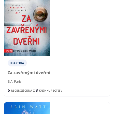
BELETRIA
Za zavřenými dveřmi
B.A. Paris
6
8
RECENZIÍ
CENA Z
KNÍHKUPECTIEV