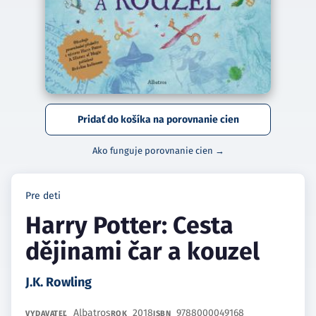
Pridať do košíka na porovnanie cien
Ako funguje porovnanie cien →
Pre deti
Harry Potter: Cesta
dějinami čar a kouzel
J.K. Rowling
Albatros
2018
9788000049168
VYDAVATEĽ
ROK
ISBN