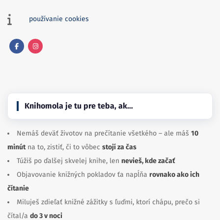
používanie cookies
Facebook
Instagram
Knihomola je tu pre teba, ak…
Nemáš deväť životov na prečítanie všetkého – ale máš
10
minút
na to, zistiť, či to vôbec
stojí za čas
Túžiš po ďalšej skvelej knihe, len
nevieš, kde začať
Objavovanie knižných pokladov ťa napĺňa
rovnako ako ich
čítanie
Miluješ zdieľať knižné zážitky s ľuďmi, ktorí chápu, prečo si
čítal/a
do 3 v noci