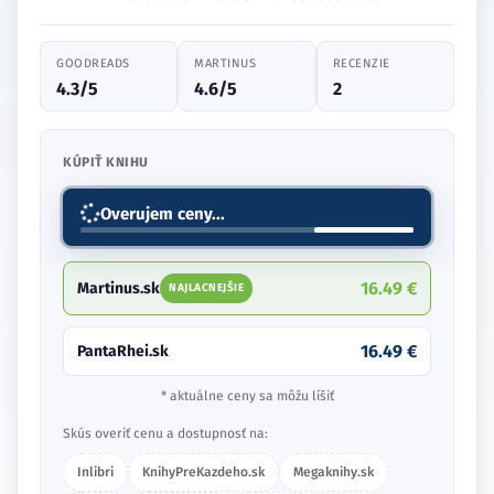
GOODREADS
MARTINUS
RECENZIE
4.3/5
4.6/5
2
KÚPIŤ KNIHU
Overujem ceny...
16.49 €
Martinus.sk
NAJLACNEJŠIE
16.49 €
PantaRhei.sk
* aktuálne ceny sa môžu líšiť
Skús overiť cenu a dostupnosť na:
Inlibri
KnihyPreKazdeho.sk
Megaknihy.sk