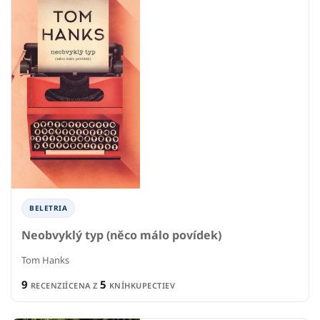
BELETRIA
Neobvyklý typ (něco málo povídek)
Tom Hanks
9
5
RECENZIÍ
CENA Z
KNÍHKUPECTIEV