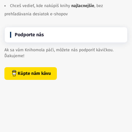
Chceš vedieť, kde nakúpiš knihy
najlacnejšie
, bez
prehľadávania desiatok e-shopov
Podporte nás
Ak sa vám Knihomola páči, môžete nás podporiť kávičkou.
Ďakujeme!
Kúpte nám kávu