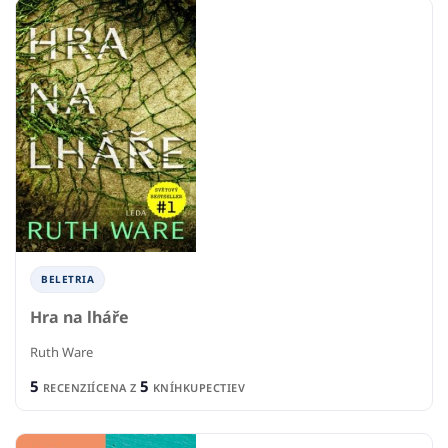
BELETRIA
Hra na lháře
Ruth Ware
5
5
RECENZIÍ
CENA Z
KNÍHKUPECTIEV