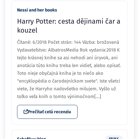
Nessi and her books
Harry Potter: cesta dějinami čar a
kouzel
Čítané: 6/2018 Počet strán: 144 Väzba: brožovaná
Vydavateľstvo: AlbatrosMedia Rok vydania:2018 K
tejto krásnej knihe sa asi nehodí ani úryvok, ani
anotácia túto knihu treba len vidieť, alebo opísať.
Toto nieje obyčajná kniha je to niečo ako
"encyklopédia o čarodejníckom svete". Iste všetci
viete, že Harryho nadovšetko milujem. Vyšlo už
toľko veľa kníh o tomto výnimočnom[...]
Prečítať celú recenziu
KNIHY