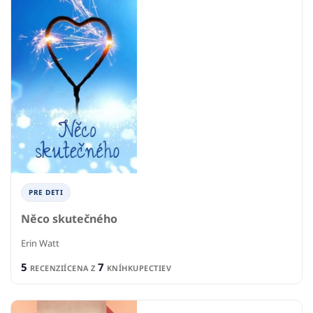
PRE DETI
Něco skutečného
Erin Watt
5
7
RECENZIÍ
CENA Z
KNÍHKUPECTIEV