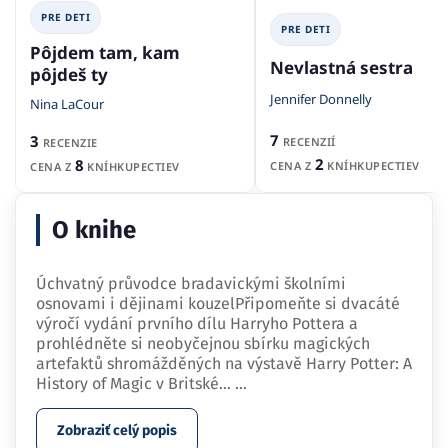
PRE DETI
PRE DETI
Pôjdem tam, kam
Nevlastná sestra
pôjdeš ty
Jennifer Donnelly
Nina LaCour
7
3
RECENZIÍ
RECENZIE
2
8
CENA Z
KNÍHKUPECTIEV
CENA Z
KNÍHKUPECTIEV
O knihe
Úchvatný průvodce bradavickými školními
osnovami i dějinami kouzelPřipomeňte si dvacáté
výročí vydání prvního dílu Harryho Pottera a
prohlédněte si neobyčejnou sbírku magických
artefaktů shromážděných na výstavě Harry Potter: A
History of Magic v Britské…
...
Zobraziť celý popis