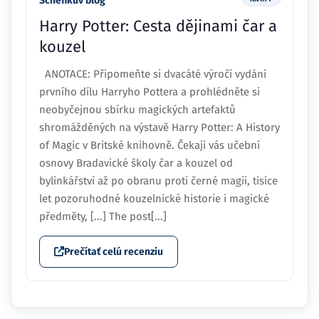
Schefikuv blog
Harry Potter: Cesta dějinami čar a
kouzel
ANOTACE: Připomeňte si dvacáté výročí vydání
prvního dílu Harryho Pottera a prohlédněte si
neobyčejnou sbírku magických artefaktů
shromážděných na výstavě Harry Potter: A History
of Magic v Britské knihovně. Čekají vás učební
osnovy Bradavické školy čar a kouzel od
bylinkářství až po obranu proti černé magii, tisíce
let pozoruhodné kouzelnické historie i magické
předměty, [...] The post[...]
Prečítať celú recenziu