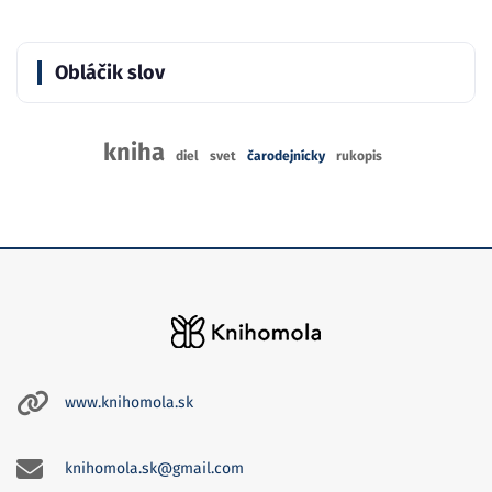
Obláčik slov
kniha
diel
svet
čarodejnícky
rukopis
www.knihomola.sk
knihomola.sk@gmail.com