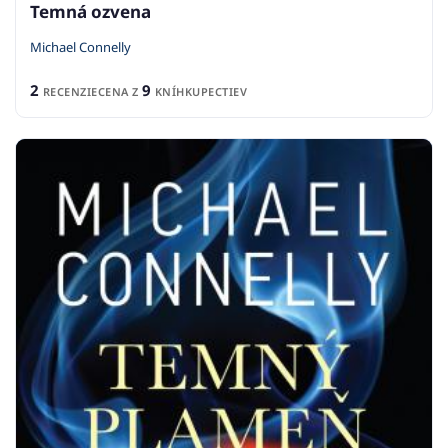
Temná ozvena
Michael Connelly
2
9
RECENZIE
CENA Z
KNÍHKUPECTIEV