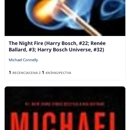
The Night Fire (Harry Bosch, #22; Renée
Ballard, #3; Harry Bosch Universe, #32)
Michael Connelly
1
1
RECENCIA
CENA Z
KNÍHKUPECTVA