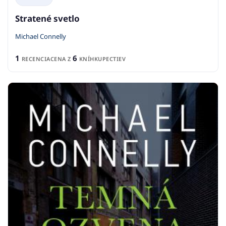
Stratené svetlo
Michael Connelly
1
6
RECENCIA
CENA Z
KNÍHKUPECTIEV