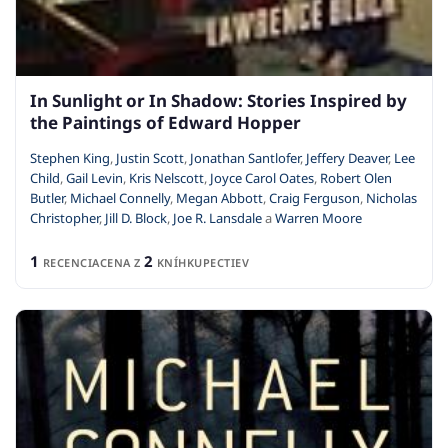
In Sunlight or In Shadow: Stories Inspired by
the Paintings of Edward Hopper
Stephen King
,
Justin Scott
,
Jonathan Santlofer
,
Jeffery Deaver
,
Lee
Child
,
Gail Levin
,
Kris Nelscott
,
Joyce Carol Oates
,
Robert Olen
Butler
,
Michael Connelly
,
Megan Abbott
,
Craig Ferguson
,
Nicholas
Christopher
,
Jill D. Block
,
Joe R. Lansdale
a
Warren Moore
1
2
RECENCIA
CENA Z
KNÍHKUPECTIEV